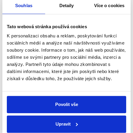
přehled o tom, jaké dezinformace a
Souhlas
Detaily
Více o cookies
nepravdy se zrovna v Česku šíří.
Tato webová stránka používá cookies
Newsletter
WhatsApp
K personalizaci obsahu a reklam, poskytování funkcí
sociálních médií a analýze naší návštěvnosti využíváme
soubory cookie. Informace o tom, jak náš web používáte,
sdílíme se svými partnery pro sociální média, inzerci a
Sociální sítě
analýzy. Partneři tyto údaje mohou zkombinovat s
dalšími informacemi, které jste jim poskytli nebo které
Nenechte si ujít nejnovější události
získali v důsledku toho, že používáte jejich služby.
z Demagog.cz. Sdílením našich
příspěvků přátelům podpoříte naši
práci.
Povolit vše
Upravit