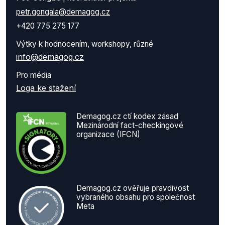
petr.gongala@demagog.cz
+420 775 275 177
Výtky k hodnocením, workshopy, různé
info@demagog.cz
Pro média
Loga ke stažení
Demagog.cz ctí kodex zásad
Mezinárodní fact-checkingové
organizace (IFCN)
Demagog.cz ověřuje pravdivost
vybraného obsahu pro společnost
Meta