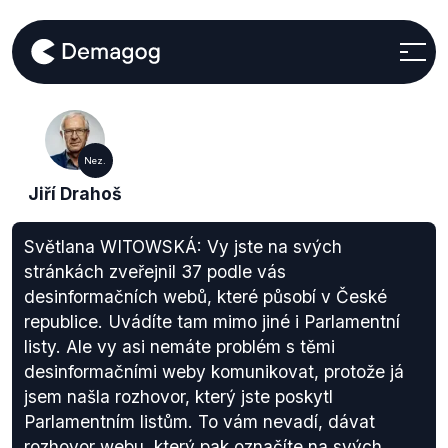
Nez.
Jiří Drahoš
Světlana WITOWSKÁ: Vy jste na svých
stránkách zveřejnil 37 podle vás
desinformačních webů, které působí v České
republice. Uvádíte tam mimo jiné i Parlamentní
listy. Ale vy asi nemáte problém s těmi
desinformačními weby komunikovat, protože já
jsem našla rozhovor, který jste poskytl
Parlamentním listům. To vám nevadí, dávat
rozhovor webu, který pak označíte na svých