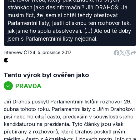
stránkách jako desinformační? Jiří DRAHOŠ: Já
musím říct, že jsem si chtěl tehdy otestovat
Parlamentní listy, jestli otisknou ten rozhovor tak,
jak jsme ho spolu absolvovali. (...) Ale od té doby
jsem s Parlamentními listy nejednal.
Interview ČT24
,
5. prosince 2017
Tento výrok byl ověřen jako
PRAVDA
Jiří Drahoš poskytl Parlamentním listům
rozhovor
29.
dubna tohoto roku. Parlamentní listy o Jiřím Drahošovi
píší nebo ho citují často, především v souvislosti s jeho
kandidaturou na prezidenta. Tyto články jsou však
přebírány z rozhovorů, které Drahoš poskytl jiným
médiím – často z Aktuálně.cz, Lidových novin, Info.cz a