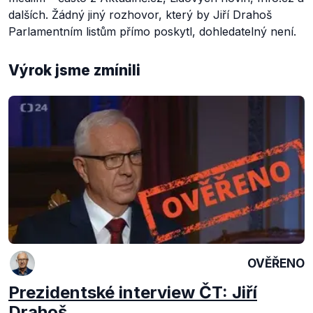
dalších. Žádný jiný rozhovor, který by Jiří Drahoš
Parlamentním listům přímo poskytl, dohledatelný není.
Výrok jsme zmínili
OVĚŘENO
Prezidentské interview ČT: Jiří
Drahoš