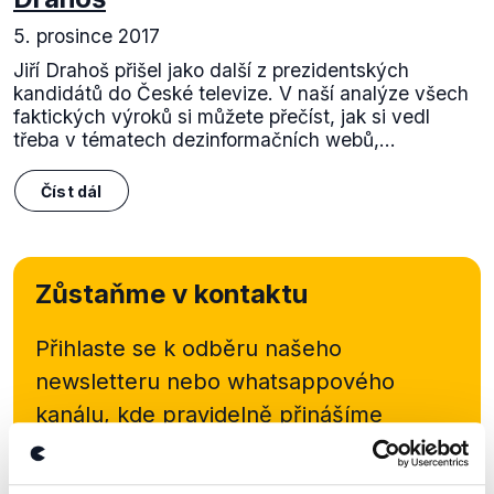
5. prosince 2017
Jiří Drahoš přišel jako další z prezidentských
kandidátů do České televize. V naší analýze všech
faktických výroků si můžete přečíst, jak si vedl
třeba v tématech dezinformačních webů,...
Číst dál
Zůstaňme v kontaktu
Přihlaste se k odběru našeho
newsletteru nebo
whatsappového
kanálu, kde pravidelně přinášíme
shrnutí nejzajímavějších článků a analýz.
Začněte nás odebírat, a mějte tak