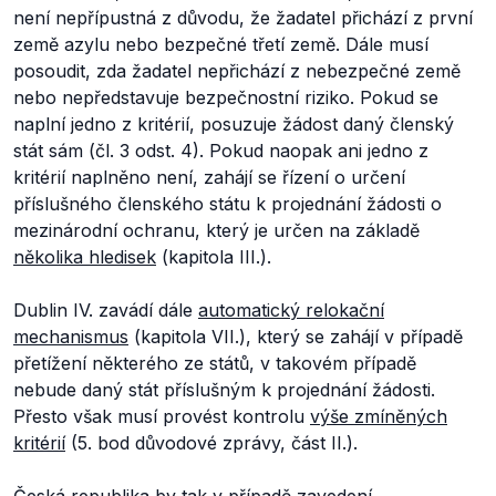
není nepřípustná z důvodu, že žadatel přichází z první
země azylu nebo bezpečné třetí země. Dále musí
posoudit, zda žadatel nepřichází z nebezpečné země
nebo nepředstavuje bezpečnostní riziko. Pokud se
naplní jedno z kritérií, posuzuje žádost daný členský
stát sám (čl. 3 odst. 4). Pokud naopak ani jedno z
kritérií naplněno není, zahájí se řízení o určení
příslušného členského státu k projednání žádosti o
mezinárodní ochranu, který je určen na základě
několika hledisek
(kapitola III.).
Dublin IV. zavádí dále
automatický relokační
mechanismus
(kapitola VII.), který se zahájí v případě
přetížení některého ze států, v takovém případě
nebude daný stát příslušným k projednání žádosti.
Přesto však musí provést kontrolu
výše zmíněných
kritérií
(5. bod důvodové zprávy, část II.).