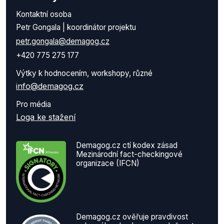
Kontaktní osoba
Petr Gongala | koordinátor projektu
petr.gongala@demagog.cz
+420 775 275 177
Výtky k hodnocením, workshopy, různé
info@demagog.cz
Pro média
Loga ke stažení
Demagog.cz ctí kodex zásad
Mezinárodní fact-checkingové
organizace (IFCN)
Demagog.cz ověřuje pravdivost