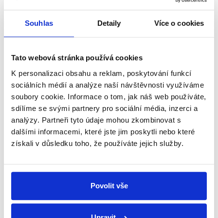
Debata v Českém rozhlase: Mirek
Souhlas
Detaily
Více o cookies
Topolánek
3. ledna 2018
Tato webová stránka používá cookies
Dalším hostem Českého rozhlasu v rámci diskuzí s
prezidentskými kandidáty byl Mirek Topolánek. Ten
K personalizaci obsahu a reklam, poskytování funkcí
popisoval v rozhovoru řadu věcí domácí i evropské
sociálních médií a analýze naší návštěvnosti využíváme
politiky, zastavil se u samotné...
soubory cookie. Informace o tom, jak náš web používáte,
sdílíme se svými partnery pro sociální média, inzerci a
Číst dál
analýzy. Partneři tyto údaje mohou zkombinovat s
dalšími informacemi, které jste jim poskytli nebo které
získali v důsledku toho, že používáte jejich služby.
Zůstaňme v kontaktu
Přihlaste se k odběru našeho
Povolit vše
newsletteru nebo
whatsappového
kanálu, kde pravidelně přinášíme
Upravit