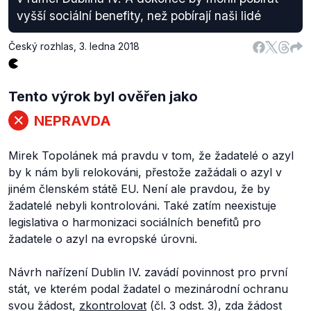
vyšší sociální benefity, než pobírají naši lidé
Český rozhlas
,
3. ledna 2018
Tento výrok byl ověřen jako
NEPRAVDA
Mirek Topolánek má pravdu v tom, že žadatelé o azyl
by k nám byli relokováni, přestože zažádali o azyl v
jiném členském státě EU. Není ale pravdou, že by
žadatelé nebyli kontrolováni. Také zatím neexistuje
legislativa o harmonizaci sociálních benefitů pro
žadatele o azyl na evropské úrovni.
Návrh nařízení Dublin IV. zavádí povinnost pro první
stát, ve kterém podal žadatel o mezinárodní ochranu
svou žádost,
zkontrolovat
(čl. 3 odst. 3), zda žádost