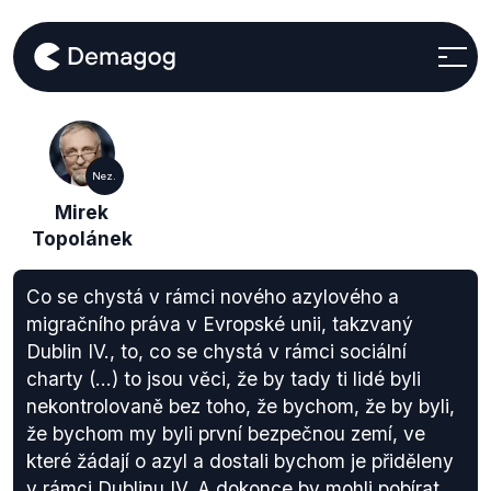
Nez.
Mirek
Topolánek
Co se chystá v rámci nového azylového a
migračního práva v Evropské unii, takzvaný
Dublin IV., to, co se chystá v rámci sociální
charty (...) to jsou věci, že by tady ti lidé byli
nekontrolovaně bez toho, že bychom, že by byli,
že bychom my byli první bezpečnou zemí, ve
které žádají o azyl a dostali bychom je přiděleny
v rámci Dublinu IV. A dokonce by mohli pobírat