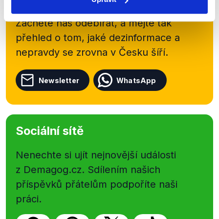
shrnutí nejzajímavějších článků a analýz.
Začněte nás odebírat, a mějte tak
přehled o tom, jaké dezinformace a
nepravdy se zrovna v Česku šíří.
Newsletter
WhatsApp
Sociální sítě
Nenechte si ujít nejnovější události
z Demagog.cz. Sdílením našich
příspěvků přátelům podpoříte naši
práci.