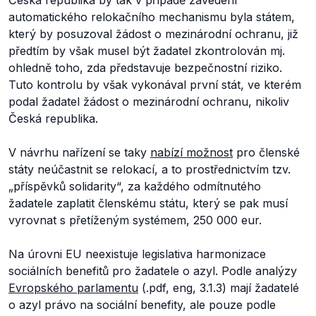
Česká republika by tak v případě zavedení
automatického relokačního mechanismu byla státem,
který by posuzoval žádost o mezinárodní ochranu, již
předtím by však musel být žadatel zkontrolován mj.
ohledně toho, zda představuje bezpečnostní riziko.
Tuto kontrolu by však vykonával první stát, ve kterém
podal žadatel žádost o mezinárodní ochranu, nikoliv
Česká republika.
V návrhu nařízení se taky
nabízí možnost
pro členské
státy neúčastnit se relokací, a to prostřednictvím tzv.
„příspěvků solidarity“, za každého odmítnutého
žadatele zaplatit členskému státu, který se pak musí
vyrovnat s přetíženým systémem, 250 000 eur.
Na úrovni EU neexistuje legislativa harmonizace
sociálních benefitů pro žadatele o azyl. Podle analýzy
Evropského parlamentu
(.pdf, eng, 3.1.3) mají žadatelé
o azyl právo na sociální benefity, ale pouze podle