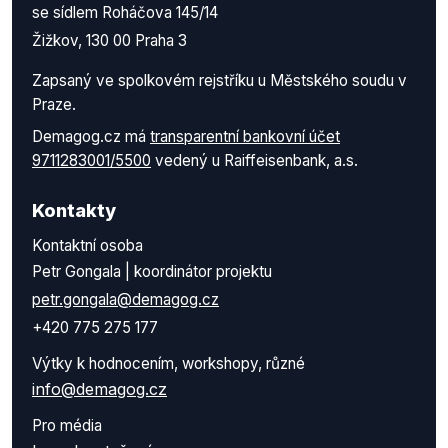
se sídlem Roháčova 145/14
Žižkov, 130 00 Praha 3
Zapsaný ve spolkovém rejstříku u Městského soudu v
Praze.
Demagog.cz má
transparentní bankovní účet
9711283001/5500
vedený u Raiffeisenbank, a.s.
Kontakty
Kontaktní osoba
Petr Gongala | koordinátor projektu
petr.gongala@demagog.cz
+420 775 275 177
Výtky k hodnocením, workshopy, různé
info@demagog.cz
Pro média