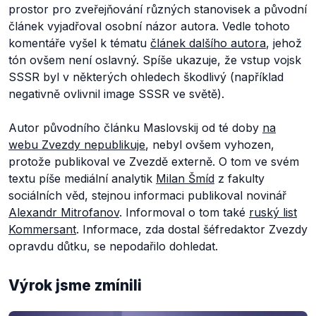
prostor pro zveřejňování různých stanovisek a původní
článek vyjadřoval osobní názor autora. Vedle tohoto
komentáře vyšel k tématu
článek dalšího autora
, jehož
tón ovšem není oslavný. Spíše ukazuje, že vstup vojsk
SSSR byl v některých ohledech škodlivý (například
negativně ovlivnil image SSSR ve světě).
Autor původního článku Maslovskij od té doby
na
webu Zvezdy nepublikuje
, nebyl ovšem vyhozen,
protože publikoval ve Zvezdě externě. O tom ve svém
textu píše mediální analytik
Milan Šmíd
z fakulty
sociálních věd, stejnou informaci publikoval novinář
Alexandr Mitrofanov
. Informoval o tom také
ruský list
Kommersant
. Informace, zda dostal šéfredaktor Zvezdy
opravdu důtku, se nepodařilo dohledat.
Výrok jsme zmínili