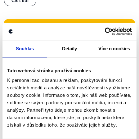
Číst dál
Zůstaňme v kontaktu
Přihlaste se k odběru našeho
Souhlas
Detaily
Více o cookies
newsletteru nebo
whatsappového
kanálu, kde pravidelně přinášíme
Tato webová stránka používá cookies
shrnutí nejzajímavějších článků a analýz.
K personalizaci obsahu a reklam, poskytování funkcí
Začněte nás odebírat, a mějte tak
sociálních médií a analýze naší návštěvnosti využíváme
přehled o tom, jaké dezinformace a
soubory cookie. Informace o tom, jak náš web používáte,
nepravdy se zrovna v Česku šíří.
sdílíme se svými partnery pro sociální média, inzerci a
analýzy. Partneři tyto údaje mohou zkombinovat s
dalšími informacemi, které jste jim poskytli nebo které
Newsletter
WhatsApp
získali v důsledku toho, že používáte jejich služby.