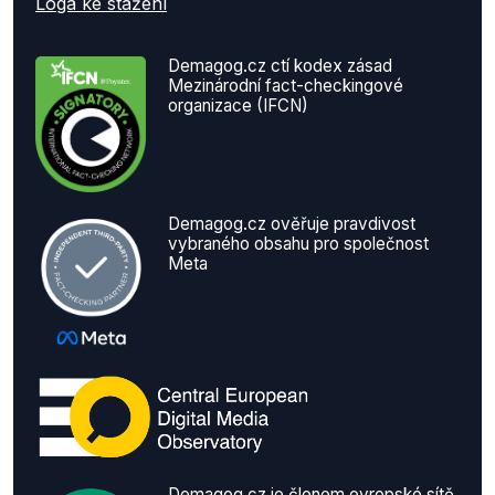
Loga ke stažení
Demagog.cz ctí kodex zásad
Mezinárodní fact-checkingové
organizace (IFCN)
Demagog.cz ověřuje pravdivost
vybraného obsahu pro společnost
Meta
Demagog.cz je členem evropské sítě