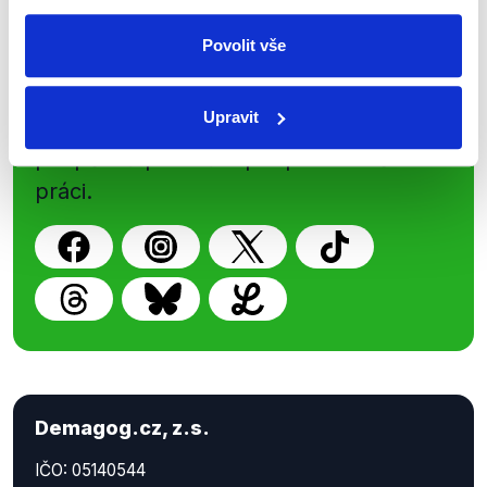
Sociální sítě
Povolit vše
Nenechte si ujít nejnovější události
Upravit
z Demagog.cz. Sdílením našich
příspěvků přátelům podpoříte naši
práci.
Demagog.cz, z.s.
IČO: 05140544