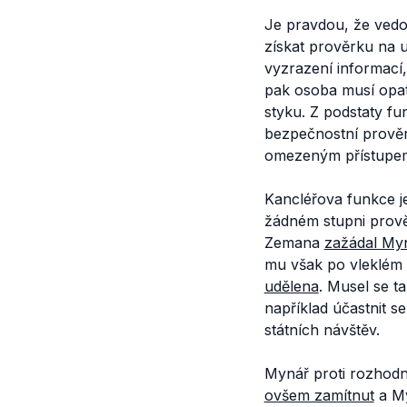
Je pravdou, že vedo
získat prověrku na u
vyzrazení informací,
pak osoba musí opatř
styku. Z podstaty f
bezpečnostní prověrku
omezeným přístupem
Kancléřova funkce 
žádném stupni prově
Zemana
zažádal My
mu však po vleklém 
udělena
. Musel se ta
například účastnit s
státních návštěv.
Mynář proti rozhod
ovšem zamítnut
a My