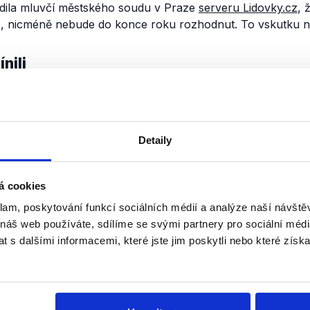
dila mluvčí městského soudu v Praze
serveru Lidovky.cz
, 
e, nicméně nebude do konce roku rozhodnut. To vskutku n
nili
Cesta na Hrad
22. ledna 2018
Detaily
Miloš Zeman se v první ze svých č
debat představil na televizi NOVA
sám, jeho protikandidát pozvání od
Zeman tedy v diskuzi s moderátor
á cookies
klam, poskytování funkcí sociálních médií a analýze naší návšt
OVĚŘENO
Číst dál
 náš web používáte, sdílíme se svými partnery pro sociální média
 s dalšími informacemi, které jste jim poskytli nebo které získa
Soci