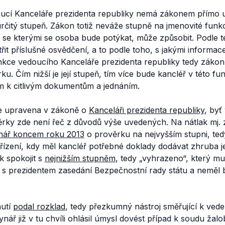
ucí Kanceláře prezidenta republiky nemá zákonem přímo 
rčitý stupeň. Zákon totiž neváže stupně na jmenovité funk
 se kterými se osoba bude potýkat, může způsobit. Podle t
it příslušné osvědčení, a to podle toho, s jakými informac
unkce vedoucího Kanceláře prezidenta republiky tedy zákon
. Čím nižší je její stupeň, tím více bude kancléř v této fun
 k citlivým dokumentům a jednáním.
je upravena v zákoně o
Kanceláři prezidenta republiky
, byť
rky zde není řeč z důvodů výše uvedených. Na nátlak mj. 
nář koncem roku 2013
o prověrku na nejvyšším stupni, tedy
řízení, kdy měl kancléř potřebné doklady dodávat zhruba 
k spokojit s
nejnižším stupněm
, tedy „vyhrazeno“, který 
e s prezidentem zasedání Bezpečnostní rady státu a neměl
nutí
podal rozklad
, tedy přezkumný nástroj směřující k ved
nář již v tu chvíli ohlásil úmysl dovést případ k soudu žalo