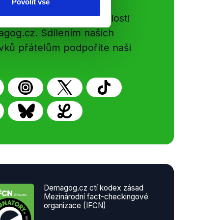
Povolit vše
e si ujít nejnovější události
gog.cz. Sdílením našich
vků přátelům podpoříte naši
Demagog.cz ctí kodex zásad
Mezinárodní fact-checkingové
organizace (IFCN)