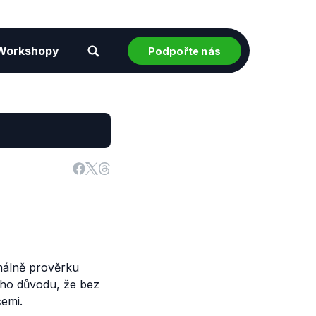
Workshopy
Podpořte nás
rmálně prověrku
oho důvodu, že bez
emi.