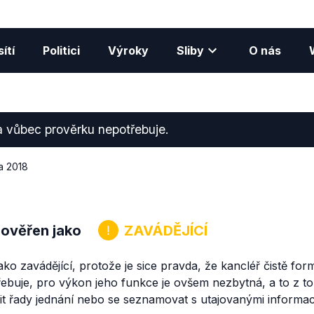
ítí
Politici
Výroky
Sliby
O nás
a vůbec prověrku nepotřebuje.
a 2018
 ověřen jako
ZAVÁDĚJÍCÍ
ko zavádějící, protože je sice pravda, že kancléř čistě fo
ebuje, pro výkon jeho funkce je ovšem nezbytná, a to z t
it řady jednání nebo se seznamovat s utajovanými informac