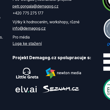
petr.gongala@demagog.cz
+420 775 275 177
o
Výtky k hodnocením, workshopy, různé
info@demagog.cz
s.
Pro média
Loga ke stažení
Projekt Demagog.cz spolupracuje s: