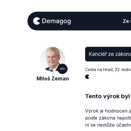
Ze s
Kancléř ze zákon
Cesta na Hrad
,
22. ledn
SPO
Miloš Zeman
Tento výrok byl
Výrok je hodnocen ja
podle zákona nepotř
ní se nemůže účastn