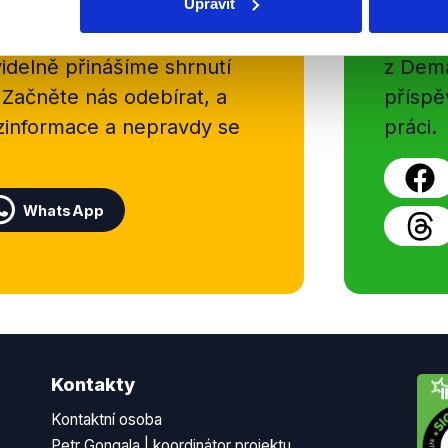
Upravit
sletteru nebo
Nenecht
delně přinášíme shrnutí
z Dema
 Začněte nás odebírat, a
příspě
ezinformace a nepravdy se
práci.
WhatsApp
Kontakty
Kontaktní osoba
Petr Gongala | koordinátor projektu