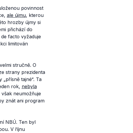
uloženou povinnost
ce,
ale újmu
, kterou
éto hrozby újmy si
emi přichází do
 de facto vyžaduje
kci limitován
 velmi stručně. O
ze strany prezidenta
 „přísně tajné“. Ta
jeden rok,
nebyla
mu však neumožňuje
 by znát ani program
ení NBÚ. Ten byl
bou. V říjnu