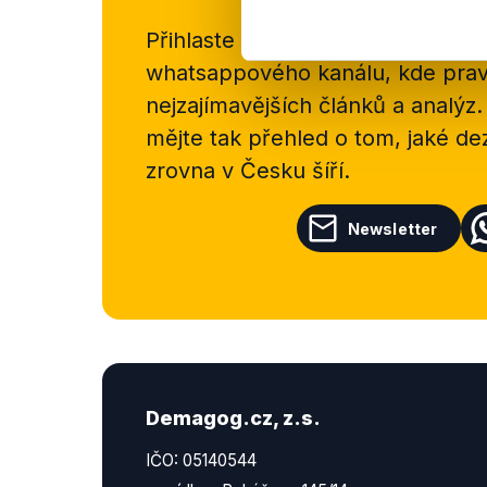
Přihlaste se k odběru našeho
new
whatsappového kanálu, kde pravi
nejzajímavějších článků a analýz.
mějte tak přehled o tom, jaké d
zrovna v Česku šíří.
Newsletter
Demagog.cz, z.s.
IČO: 05140544