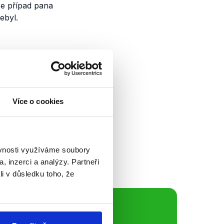
že případ pana
ebyl.
Více o cookies
tyř televizních
. Diskutoval zde
mítl. Prezident
em spíše...
ěvnosti využíváme soubory
, inzerci a analýzy. Partneři
li v důsledku toho, že
ální sítě