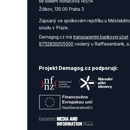
se sídlem Roháčova 145/14
Žižkov, 130 00 Praha 3
Zapsaný ve spolkovém rejstříku u Městskéh
soudu v Praze.
Demagog.cz má
transparentní bankovní účet
9711283001/5500
vedený u Raiffeisenbank, a.
Projekt Demagog.cz podporují: