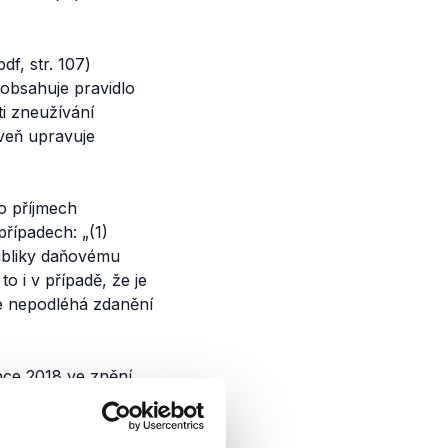
pdf, str. 107)
obsahuje pravidlo
i zneužívání
oveň upravuje
 o příjmech
 případech:
„(1)
publiky daňovému
o i v případě, že je
e nepodléhá zdanění
ince 2018 ve znění
sti nadnárodních
 se zdrželi.