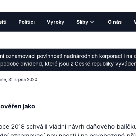
ítí
Politici
Výroky
Sliby
O nás
ení oznamovací povinnosti nadnárodních korporací i na
 podobě dividend, které jsou z České republiky vyváděn
iše
,
31. srpna 2020
 ověřen jako
roce 2018 schválil vládní návrh daňového balíčk
adní oznamovací povinnosti i na osvobozené pří