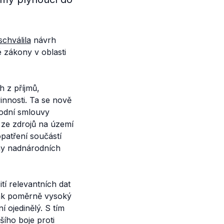
schválila
návrh
é zákony v oblasti
h z příjmů,
nnosti. Ta se nově
rodní smlouvy
 ze zdrojů na území
patření součástí
ny nadnárodních
tí relevantních dat
pak poměrně vysoký
 ojedinělý. S tím
ího boje proti