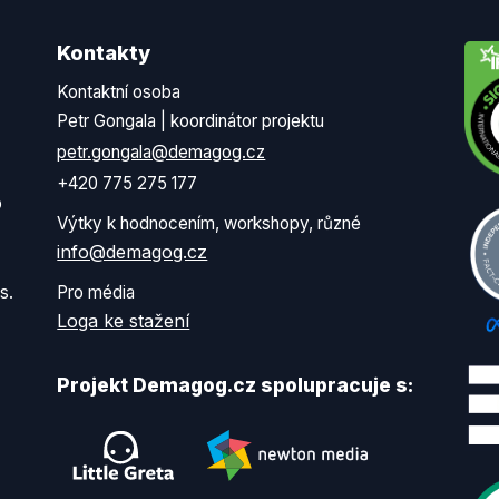
Kontakty
Kontaktní osoba
Petr Gongala | koordinátor projektu
petr.gongala@demagog.cz
+420 775 275 177
o
Výtky k hodnocením, workshopy, různé
info@demagog.cz
s.
Pro média
Loga ke stažení
Projekt Demagog.cz spolupracuje s: