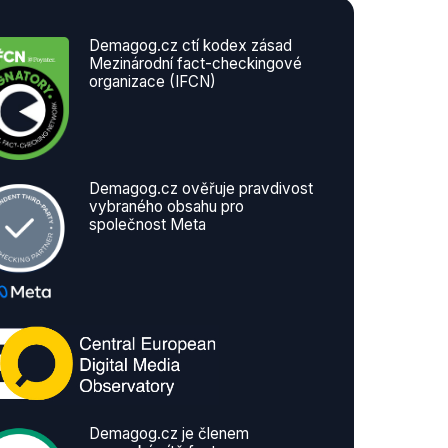
Demagog.cz ctí kodex zásad
Mezinárodní fact-checkingové
organizace (IFCN)
Demagog.cz ověřuje pravdivost
vybraného obsahu pro
společnost Meta
Demagog.cz je členem