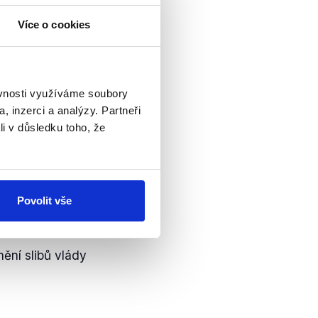
0. ledna 2019. Senát
ak také netýkaly
Více o cookies
la
(.pdf)
 následně
podepsán
kon č. 80/2019 Sb.
ěvnosti využíváme soubory
, str. 96) tedy např.
, inzerci a analýzy. Partneři
o kterého nemusí být
li v důsledku toho, že
Povolit vše
biše (2018—
ění slibů vlády