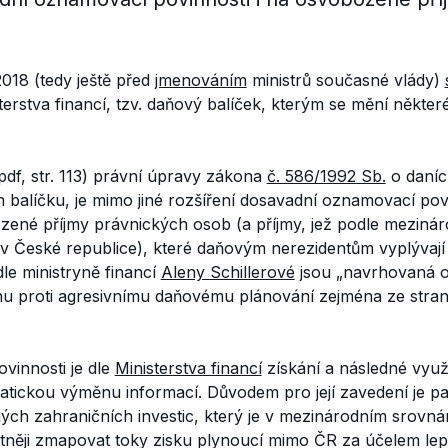
2018 (tedy ještě před
jmenováním
ministrů současné vlády)
terstva financí, tzv. daňový balíček, kterým se mění někter
pdf, str. 113) právní úpravy zákona
č. 586/1992 Sb.
o daníc
balíčku, je mimo jiné rozšíření dosavadní oznamovací povi
ozené příjmy právnických osob (a příjmy, jež podle meziná
 v České republice), které daňovým nerezidentům vyplývají
le ministryně financí
Aleny Schillerové
jsou „
navrhovaná o
u proti agresivnímu daňovému plánování zejména ze stra
vinnosti je dle
Ministerstva financí
získání a následné využi
tickou výměnu informací. Důvodem pro její zavedení je 
ých zahraničních investic, který je v mezinárodním srovnání
tněji zmapovat toky zisku plynoucí mimo ČR za účelem lepš