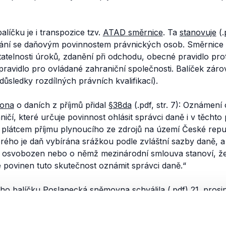
líčku je i transpozice tzv.
ATAD směrnice
. Ta
stanovuje
(.
bání se daňovým povinnostem právnických osob. Směrnice 
telnosti úroků, zdanění při odchodu, obecné pravidlo prot
ravidlo pro ovládané zahraniční společnosti. Balíček zár
důsledky rozdílných právních kvalifikací).
ona
o daních z příjmů přidal
§38da
(.pdf, str. 7): Oznámení
ičí, které určuje povinnost ohlásit správci daně i v těchto
je plátcem příjmu plynoucího ze zdrojů na území České re
erého je daň vybírána srážkou podle zvláštní sazby daně, a t
ě osvobozen nebo o němž mezinárodní smlouva stanoví, ž
e povinen tuto skutečnost oznámit správci daně.“
ho balíčku Poslanecká sněmovna
schválila
(.pdf) 21. pros
cích návrhů, které se však netýkaly oznamovací povinno
rh
hlasovali
poslanci všech poslaneckých klubů, pouze Piráti