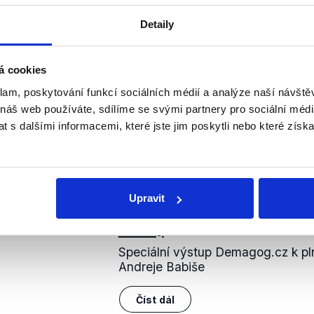
kona byl
postoupen
Senátu, který jej projednal na schůzi 3
oslanecké sněmovně s pozměňovacími návrhy, které se vš
Detaily
sti nadnárodních korporací. Poslanecká sněmovna
setrva
ávrhu zákona, a tak byl 12. března 2019 zákon schválen,
ky a 27. března 2019 byl ve sbírce zákonů
vyhlášen
jako zá
á cookies
klam, poskytování funkcí sociálních médií a analýze naší návšt
pak bylo novelizováno zákonem
č. 609/2020 Sb
.
Nově
(.pdf
 náš web používáte, sdílíme se svými partnery pro sociální média
vané oznámení jen jednou ročně, navýšen byl také limit, d
 s dalšími informacemi, které jste jim poskytli nebo které získa
 a to ze 100 000 na 300 000 korun.
nili
Upravit
Sliby vlády Andreje Ba
2021)
Speciální výstup Demagog.cz k pln
Andreje Babiše
Číst dál