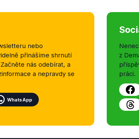
Soci
sletteru nebo
Nenecht
delně přinášíme shrnutí
z Dema
 Začněte nás odebírat, a
příspě
ezinformace a nepravdy se
práci.
WhatsApp