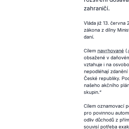
zahraničí.
Vláda již 13. června 
zákona z dílny Minis
daní.
Cílem
navrhované
(.
obsažené v daňovém 
vztahuje i na osvob
nepodléhají zdanění
České republiky. Pod
našeho akčního plán
skupin.
“
Cílem oznamovací po
pro povinnou automa
odliv důchodů z přím
souvisí potřeba exak