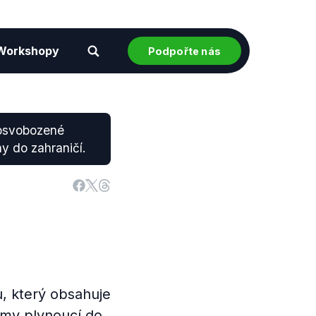
Workshopy
Podpořte nás
 osvobozené
y do zahraničí.
u, který obsahuje
jmy plynoucí do