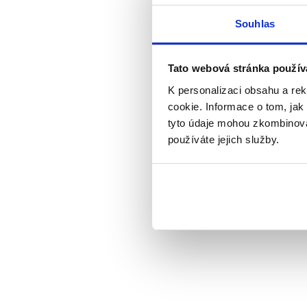
Schválený
návrh
zá
vrátil
návrh zákona P
Souhlas
oznamovací povinno
na původním znění n
prezidentem republi
Tato webová stránka použív
K personalizaci obsahu a re
Ustanovení § 38da 
cookie. Informace o tom, jak
stačí podávat zmiňo
tyto údaje mohou zkombinovat
oznámení podáváno,
používáte jejich služby.
Výrok jsme zmí