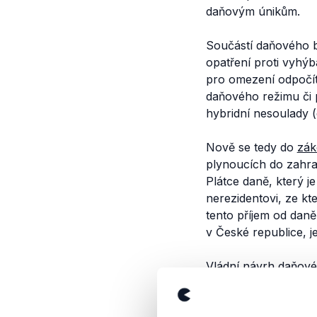
daňovým únikům.
Součástí daňového ba
opatření proti vyhý
pro omezení odpočíta
daňového režimu či p
hybridní nesoulady (
Nově se tedy do
zák
plynoucích do zahran
Plátce daně, který 
nerezidentovi, ze kt
tento příjem od dan
v České republice, j
Vládní
návrh
daňové
některých pozměňova
korporací. Pro náv