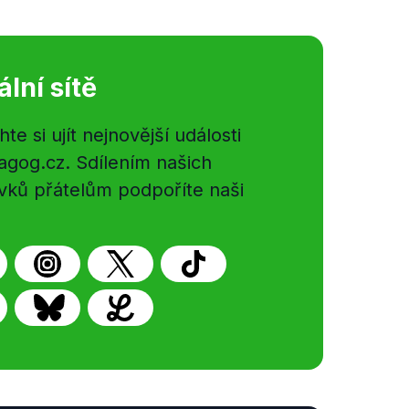
ální sítě
e si ujít nejnovější události
gog.cz. Sdílením našich
vků přátelům podpoříte naši