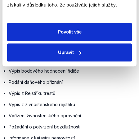
Seznam
(.pdf) služeb, které portál ovládá, se neustále
získali v důsledku toho, že používáte jejich služby.
rozšiřuje, v současné době skýtá již přes 230 úkonů.
Pro mnoho z nich je však nutné zřízení datové
schránky. V některých případech, jak je ze seznamu
Povolit vše
patrné, figuruje Portál občana jako prostředník; tj.
skrze něj se dostaneme na příslušné portály, které
danou funkci vykonávají. Mezi dostupné služby patří
Upravit
například:
Výpis bodového hodnocení řidiče
Podání daňového přiznání
Výpis z Rejstříku trestů
Výpis z živnostenského rejstříku
Vyřízení živnostenského oprávnění
Požádání o potvrzení bezdlužnosti
Informace z katastru nemovitostí