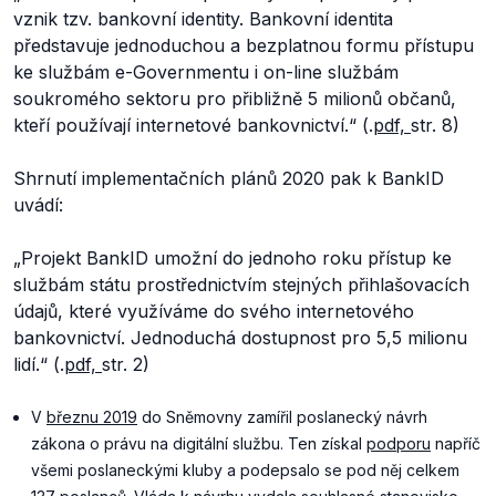
vznik tzv. bankovní identity. Bankovní identita
představuje jednoduchou a bezplatnou formu přístupu
ke službám e-Governmentu i on-line službám
soukromého sektoru pro přibližně 5 milionů občanů,
kteří používají internetové bankovnictví.
“ (.
pdf,
str. 8)
Shrnutí implementačních plánů 2020 pak k BankID
uvádí:
„Projekt BankID umožní do jednoho roku přístup ke
službám státu prostřednictvím stejných přihlašovacích
údajů, které využíváme do svého internetového
bankovnictví. Jednoduchá dostupnost pro 5,5 milionu
lidí.“
(.
pdf,
str. 2)
V
březnu 2019
do Sněmovny zamířil poslanecký návrh
zákona o právu na digitální službu. Ten získal
podporu
napříč
všemi poslaneckými kluby a podepsalo se pod něj celkem