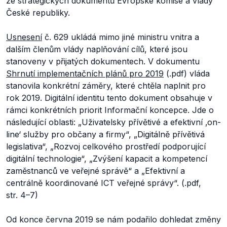
ze strategických dokumentů Evropské komise a vlády
České republiky.
Usnesení
č. 629 ukládá mimo jiné ministru vnitra a
dalším členům vlády naplňování cílů, které jsou
stanoveny v přijatých dokumentech. V dokumentu
Shrnutí implementačních plánů pro 2019
(.pdf) vláda
stanovila konkrétní záměry, které chtěla naplnit pro
rok 2019. Digitální identitu tento dokument obsahuje v
rámci konkrétních priorit Informační koncepce. Jde o
následující oblasti: „
Uživatelsky přívětivé a efektivní ‚on-
line‘ služby pro občany a firmy“, „Digitálně přívětivá
legislativa“, „Rozvoj celkového prostředí podporující
digitální technologie“, „Zvýšení kapacit a kompetencí
zaměstnanců ve veřejné správě“
a „
Efektivní a
centrálně koordinované ICT veřejné správy“.
(.pdf,
str. 4–7)
Od konce června 2019 se nám podařilo dohledat změny