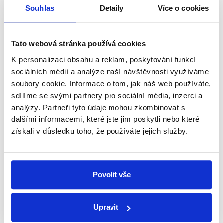
přehled o tom, jaké dezinformace a
Souhlas
Detaily
Více o cookies
nepravdy se zrovna v Česku šíří.
Tato webová stránka používá cookies
Newsletter
WhatsApp
K personalizaci obsahu a reklam, poskytování funkcí
sociálních médií a analýze naší návštěvnosti využíváme
soubory cookie. Informace o tom, jak náš web používáte,
sdílíme se svými partnery pro sociální média, inzerci a
Sociální sítě
analýzy. Partneři tyto údaje mohou zkombinovat s
dalšími informacemi, které jste jim poskytli nebo které
Nenechte si ujít nejnovější události
získali v důsledku toho, že používáte jejich služby.
z Demagog.cz. Sdílením našich
příspěvků přátelům podpoříte naši
práci.
Povolit vše
Upravit