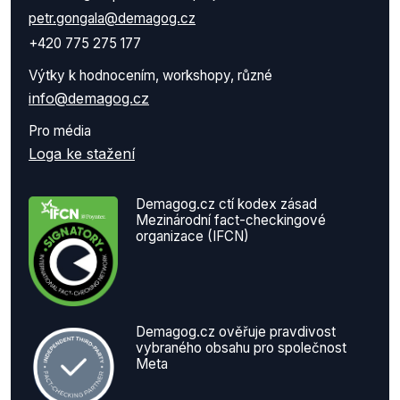
petr.gongala@demagog.cz
+420 775 275 177
Výtky k hodnocením, workshopy, různé
info@demagog.cz
Pro média
Loga ke stažení
Demagog.cz ctí kodex zásad
Mezinárodní fact-checkingové
organizace (IFCN)
Demagog.cz ověřuje pravdivost
vybraného obsahu pro společnost
Meta