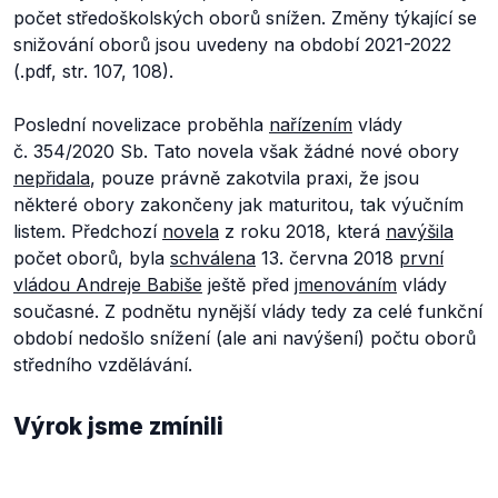
počet středoškolských oborů snížen. Změny týkající se
snižování oborů jsou uvedeny na období 2021-2022
(.pdf, str. 107, 108).
Poslední novelizace proběhla
nařízením
vlády
č. 354/2020 Sb. Tato novela však žádné nové obory
nepřidala
, pouze právně zakotvila praxi, že jsou
některé obory zakončeny jak maturitou, tak výučním
listem. Předchozí
novela
z roku 2018, která
navýšila
počet oborů, byla
schválena
13. června 2018
první
vládou Andreje Babiše
ještě před
jmenováním
vlády
současné. Z podnětu nynější vlády tedy za celé funkční
období nedošlo snížení (ale ani navýšení) počtu oborů
středního vzdělávání.
Výrok jsme zmínili