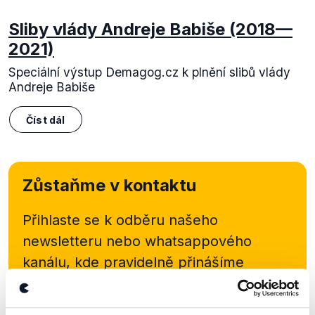
Sliby vlády Andreje Babiše (2018—
2021)
Speciální výstup Demagog.cz k plnění slibů vlády
Andreje Babiše
Číst dál
Zůstaňme v kontaktu
Přihlaste se k odběru našeho
newsletteru nebo
whatsappového
kanálu, kde pravidelně přinášíme
shrnutí nejzajímavějších článků a analýz.
Začněte nás odebírat, a mějte tak