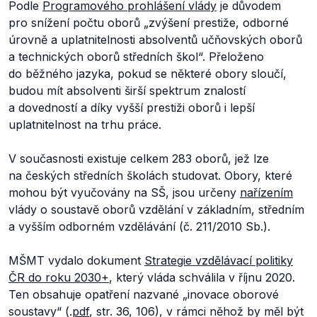
Podle
Programového prohlášení vlády
je důvodem
pro snížení počtu oborů „
zvýšení prestiže, odborné
úrovně a uplatnitelnosti absolventů učňovských oborů
a technických oborů středních škol
“. Přeloženo
do běžného jazyka, pokud se některé obory sloučí,
budou mít absolventi širší spektrum znalostí
a dovedností a díky vyšší prestiži oborů i lepší
uplatnitelnost na trhu práce.
V současnosti existuje celkem 283 oborů, jež lze
na českých středních školách studovat. Obory, které
mohou být vyučovány na SŠ, jsou určeny
nařízením
vlády o soustavě oborů vzdělání v základním, středním
a vyšším odborném vzdělávání (č. 211/2010 Sb.).
MŠMT vydalo dokument
Strategie vzdělávací politiky
ČR do roku 2030+
, který vláda schválila v říjnu 2020.
Ten obsahuje opatření nazvané „inovace oborové
soustavy“ (.
pdf
, str. 36, 106), v rámci něhož by měl být