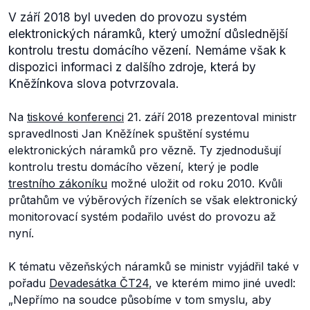
V září 2018 byl uveden do provozu systém
elektronických náramků, který umožní důslednější
kontrolu trestu domácího vězení. Nemáme však k
dispozici informaci z dalšího zdroje, která by
Kněžínkova slova potvrzovala.
Na
tiskové konferenci
21. září 2018 prezentoval ministr
spravedlnosti Jan Kněžínek spuštění systému
elektronických náramků pro vězně. Ty zjednodušují
kontrolu trestu domácího vězení, který je podle
trestního zákoníku
možné uložit od roku 2010. Kvůli
průtahům ve výběrových řízeních se však elektronický
monitorovací systém podařilo uvést do provozu až
nyní.
K tématu vězeňských náramků se ministr vyjádřil také v
pořadu
Devadesátka ČT24
, ve kterém mimo jiné uvedl:
„
Nepřímo na soudce působíme v tom smyslu, aby