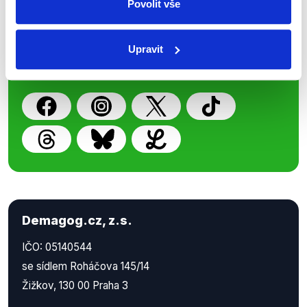
Povolit vše
Nenechte si ujít nejnovější události
z Demagog.cz. Sdílením našich
příspěvků přátelům podpoříte naši
Upravit
práci.
Demagog.cz, z.s.
IČO: 05140544
se sídlem Roháčova 145/14
Žižkov, 130 00 Praha 3