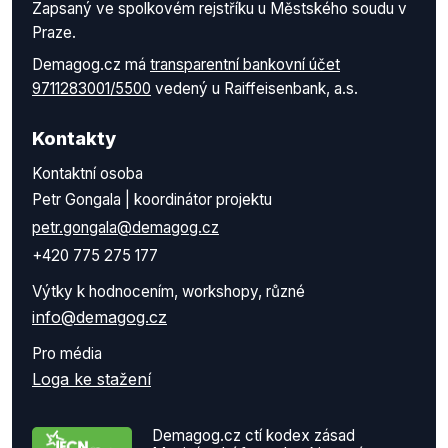
Zapsaný ve spolkovém rejstříku u Městského soudu v
Praze.
Demagog.cz má
transparentní bankovní účet
9711283001/5500
vedený u Raiffeisenbank, a.s.
Kontakty
Kontaktní osoba
Petr Gongala | koordinátor projektu
petr.gongala@demagog.cz
+420 775 275 177
Výtky k hodnocením, workshopy, různé
info@demagog.cz
Pro média
Loga ke stažení
Demagog.cz ctí kodex zásad