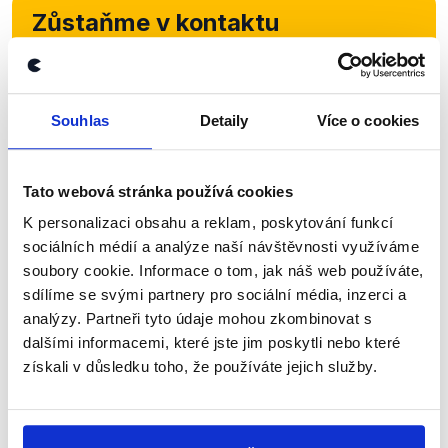
Zůstaňme v kontaktu
Přihlaste se k odběru našeho
newsletteru nebo
whatsappového
Souhlas
Detaily
Více o cookies
kanálu, kde pravidelně přinášíme
shrnutí nejzajímavějších článků a analýz.
Začněte nás odebírat, a mějte tak
Tato webová stránka používá cookies
přehled o tom, jaké dezinformace a
K personalizaci obsahu a reklam, poskytování funkcí
sociálních médií a analýze naší návštěvnosti využíváme
nepravdy se zrovna v Česku šíří.
soubory cookie. Informace o tom, jak náš web používáte,
sdílíme se svými partnery pro sociální média, inzerci a
Newsletter
WhatsApp
analýzy. Partneři tyto údaje mohou zkombinovat s
dalšími informacemi, které jste jim poskytli nebo které
získali v důsledku toho, že používáte jejich služby.
Sociální sítě