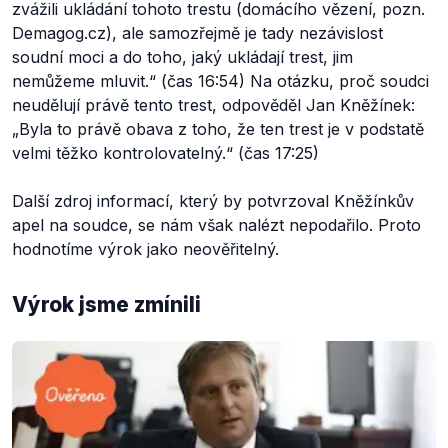
zvážili ukládání tohoto trestu (domácího vězení, pozn.
Demagog.cz), ale samozřejmě je tady nezávislost
soudní moci a do toho, jaký ukládají trest, jim
nemůžeme mluvit.
“ (čas 16:54) Na otázku, proč soudci
neudělují právě tento trest, odpověděl Jan Kněžínek:
„
Byla to právě obava z toho, že ten trest je v podstatě
velmi těžko kontrolovatelný.
“ (čas 17:25)
Další zdroj informací, který by potvrzoval Kněžínkův
apel na soudce, se nám však nalézt nepodařilo. Proto
hodnotíme výrok jako neověřitelný.
Výrok jsme zmínili