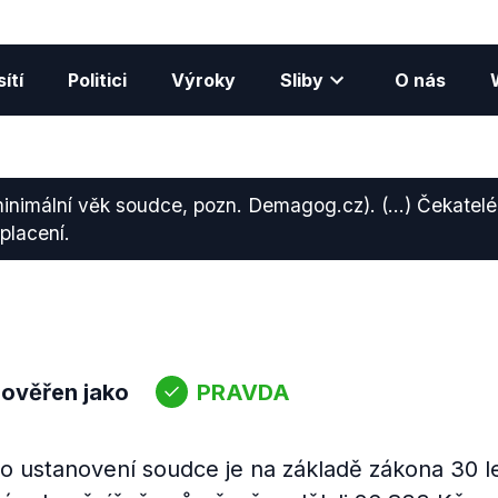
ítí
Politici
Výroky
Sliby
O nás
minimální věk soudce, pozn. Demagog.cz). (...) Čekatelé
placení.
 ověřen jako
PRAVDA
o ustanovení soudce je na základě zákona 30 le