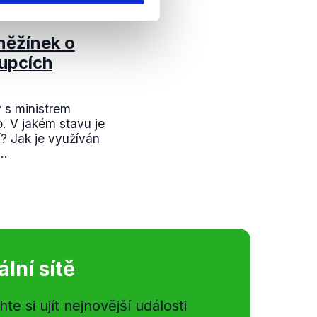
něžínek o
tupcích
ý s ministrem
. V jakém stavu je
? Jak je využíván
..
ální sítě
e si ujít nejnovější události