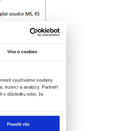
Více o cookies
ěvnosti využíváme soubory
, inzerci a analýzy. Partneři
li v důsledku toho, že
eboť každý může
áce. Je však
atu soudců okresních
Povolit vše