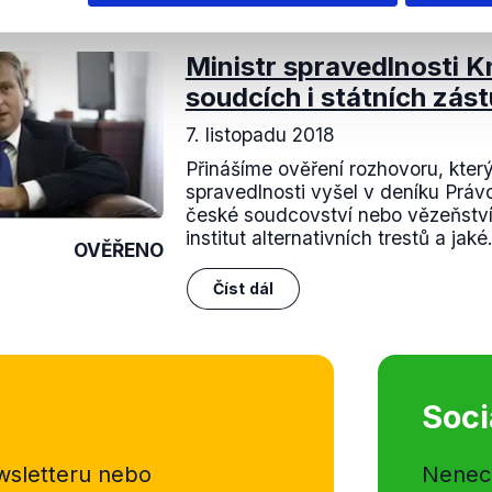
nili
Ministr spravedlnosti K
soudcích i státních zás
7. listopadu 2018
Přinášíme ověření rozhovoru, kter
spravedlnosti vyšel v deníku Právo
české soudcovství nebo vězeňství
institut alternativních trestů a jaké.
OVĚŘENO
Číst dál
Soci
sletteru nebo
Nenecht