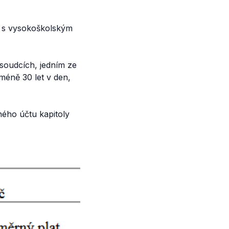
s vysokoškolským
soudcích, jedním ze
éně 30 let v den,
ného účtu kapitoly