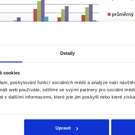
Detaily
á cookies
klam, poskytování funkcí sociálních médií a analýze naší návšt
 náš web používáte, sdílíme se svými partnery pro sociální média
 s dalšími informacemi, které jste jim poskytli nebo které získa
býváme otázkou „mizernosti“ mzdy justičních čekatelů, n
t, nakolik odpovídá gáže justičních čekatelů
náplni
jejich pr
 poměry justičních čekatelů dosahují přibližně čtvrtiny pl
Upravit