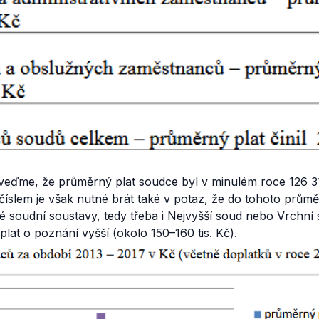
uveďme, že průměrný plat soudce byl v minulém roce
126 3
o číslem je však nutné brát také v potaz, že do tohoto prům
 soudní soustavy, tedy třeba i Nejvyšší soud nebo Vrchní s
lat o poznání vyšší (okolo 150–160 tis. Kč).