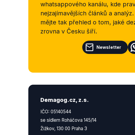
whatsappového kanálu, kde pravi
nejzajímavějších článků a analýz.
mějte tak přehled o tom, jaké d
zrovna v Česku šíří.
Newsletter
Demagog.cz, z.s.
IČO: 05140544
se sídlem Roháčova 145/14
Žižkov, 130 00 Praha 3