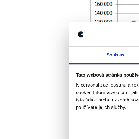
Souhlas
Tato webová stránka použív
K personalizaci obsahu a re
cookie. Informace o tom, jak
tyto údaje mohou zkombinovat
Dodejme, že se neza
používáte jejich služby.
individuálně posoudi
nesporné, že platové
soudů.