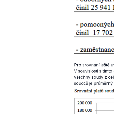
Pro srovnání ještě 
V souvislosti s tímt
všechny soudy z celé
soudců je průměrný p