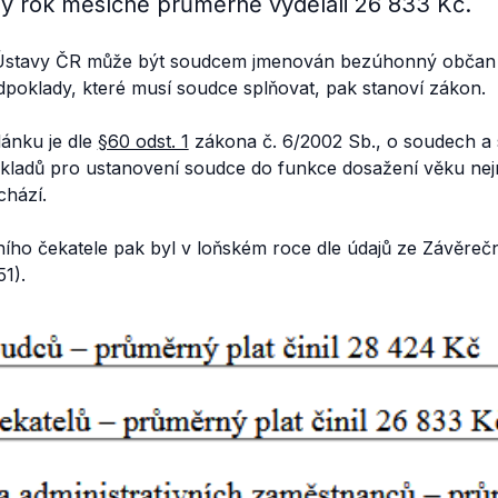
ulý rok měsíčně průměrně vydělali 26 833 Kč.
stavy ČR může být soudcem jmenován bezúhonný občan 
dpoklady, které musí soudce splňovat, pak stanoví zákon.
lánku je dle
§60 odst. 1
zákona č. 6/2002 Sb., o soudech a 
ladů pro ustanovení soudce do funkce dosažení věku nejm
chází.
ního čekatele pak byl v loňském roce dle údajů ze Závěreč
51).