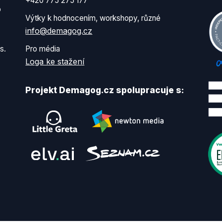
+420 775 275 177
o
Výtky k hodnocením, workshopy, různé
info@demagog.cz
s.
Pro média
Loga ke stažení
Projekt Demagog.cz spolupracuje s: