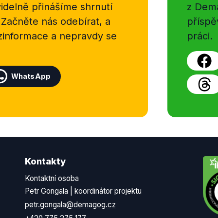
delně přinášíme shrnutí
z Dema
 Začněte nás odebírat, a
příspě
ezinformace a nepravdy se
práci.
WhatsApp
Kontakty
Kontaktní osoba
Petr Gongala | koordinátor projektu
petr.gongala@demagog.cz