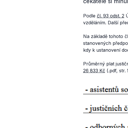
čekatelé si min
Podle
čl. 93 odst. 2
Ú
vzděláním. Další pře
Na základě tohoto č
stanovených předpok
kdy k ustanovení do
Průměrný plat justič
26 833 Kč
(.pdf, str. 