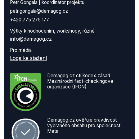
Petr Gongala | koordinátor projektu
petr.gongala@demagog.cz
+420 775 275 177
Výtky k hodnocením, workshopy, různé
info@demagog.cz
Pro média
Loga ke stažení
Demagog.cz ctí kodex zásad
Mezinárodní fact-checkingové
organizace (IFCN)
Demagog.cz ověřuje pravdivost
vybraného obsahu pro společnost
Meta