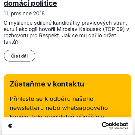
domácí politice
11. prosince 2018
O myšlence sdílené kandidátky pravicových stran,
euru i ekologii hovořil Miroslav Kalousek (TOP 09) v
rozhovoru pro Respekt. Jak se mu dařilo držet
faktů?
Číst dál
Zůstaňme v kontaktu
Přihlaste se k odběru našeho
newsletteru nebo
whatsappového
kanálu, kde pravidelně přinášíme
shrnutí nejzajímavějších článků a analýz.