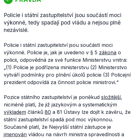
Policie i státní zastupitelství jsou součástí moci
výkonné, tedy spadají pod vládu a nejsou plně
nezávislé.
Policie i státní zastupitelství jsou součástí moci
výkonné. Policie je, jak je uvedeno v § 5
zákona
o
policii, odpovědná ze své funkce Ministerstvu vnitra:
„
(1) Policie je podřízena ministerstvu (2) Ministerstvo
vytváří podmínky pro plnění úkolů policie (3) Policejní
prezident odpovídá za činnost policie ministrovi.
“
Pozice státního zastupitelství je poněkud
složitější
,
nicméně platí, že již jazykovým a systematickým
výkladem
článků
80
a 81 Ústavy lze dojít k závěru, že
státní zastupitelství spadá pod moc výkonnou.
Současně platí, že Nejvyšší státní zástupce je
jmenován
vládou na návrh ministra spravedlnosti a