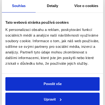
Začněte nás odebírat, a mějte tak
Souhlas
Detaily
Více o cookies
přehled o tom, jaké dezinformace a
nepravdy se zrovna v Česku šíří.
Tato webová stránka používá cookies
Newsletter
WhatsApp
K personalizaci obsahu a reklam, poskytování funkcí
sociálních médií a analýze naší návštěvnosti využíváme
soubory cookie. Informace o tom, jak náš web používáte,
sdílíme se svými partnery pro sociální média, inzerci a
Sociální sítě
analýzy. Partneři tyto údaje mohou zkombinovat s
dalšími informacemi, které jste jim poskytli nebo které
Nenechte si ujít nejnovější události
získali v důsledku toho, že používáte jejich služby.
z Demagog.cz. Sdílením našich
příspěvků přátelům podpoříte naši
práci.
Povolit vše
Upravit