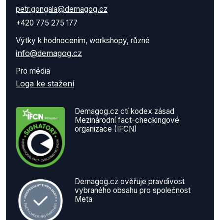
petr.gongala@demagog.cz
+420 775 275 177
Výtky k hodnocením, workshopy, různé
info@demagog.cz
Pro média
Loga ke stažení
Demagog.cz ctí kodex zásad
Mezinárodní fact-checkingové
organizace (IFCN)
Demagog.cz ověřuje pravdivost
vybraného obsahu pro společnost
Meta