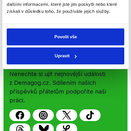
přehled o tom, jaké dezinformace a
dalšími informacemi, které jste jim poskytli nebo které
získali v důsledku toho, že používáte jejich služby.
nepravdy se zrovna v Česku šíří.
Newsletter
WhatsApp
Povolit vše
Upravit
Sociální sítě
Nenechte si ujít nejnovější události
z Demagog.cz. Sdílením našich
příspěvků přátelům podpoříte naši
práci.