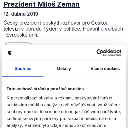
Prezident Miloš Zeman
12. dubna 2019
Český prezident poskytl rozhovor pro Českou
televizi v pořadu Týden v politice. Hovořil o volbách
i Evropské unii.
Číst dál
Souhlas
Detaily
Více o cookies
Zůstaňme v kontaktu
Přihlaste se k odběru našeho
Tato webová stránka používá cookies
newsletteru nebo
whatsappového
K personalizaci obsahu a reklam, poskytování funkcí
sociálních médií a analýze naší návštěvnosti využíváme
kanálu, kde pravidelně přinášíme
soubory cookie. Informace o tom, jak náš web používáte,
shrnutí nejzajímavějších článků a analýz.
sdílíme se svými partnery pro sociální média, inzerci a
Začněte nás odebírat, a mějte tak
analýzy. Partneři tyto údaje mohou zkombinovat s