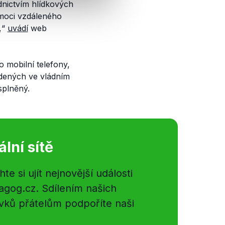
dnictvím hlídkových
moci vzdáleného
,
“
uvádí
web
 mobilní telefony,
vedených ve vládním
splněný.
ální sítě
e si ujít nejnovější události
gog.cz. Sdílením našich
vků přátelům podpoříte naši