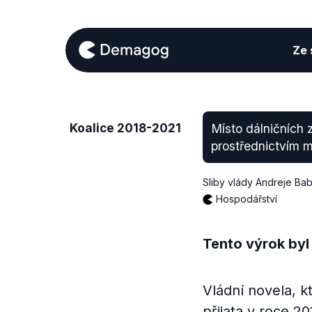
Ze s
Koalice 2018-2021
Místo dálničních 
prostřednictvím mo
Sliby vlády Andreje Bab
Hospodářství
Tento výrok byl
Vládní novela, k
přijata v roce 2