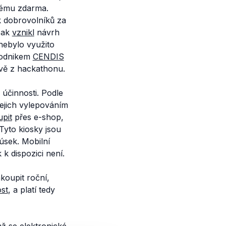
tému zdarma.
ek dobrovolníků za
pak
vznikl
návrh
nebylo využito
podnikem
CENDIS
rávě z hackathonu.
účinnosti. Podle
ejich vylepováním
pit
přes e-shop,
Tyto kiosky jsou
úsek. Mobilní
k dispozici není.
akoupit roční,
ost
, a platí tedy