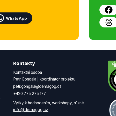
WhatsApp
Kontakty
Kontaktní osoba
Petr Gongala | koordinátor projektu
petr.gongala@demagog.cz
+420 775 275 177
o
Výtky k hodnocením, workshopy, různé
info@demagog.cz