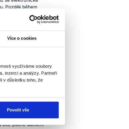
ž se elektronické
mu. Později během
ned první den
ně vyplnili
Více o cookies
infrastruktury
dali neexistující
agog.cz)
lze uplatnit
rokazatelně
ěvnosti využíváme soubory
okud si však řidič
, inzerci a analýzy. Partneři
mu, v takovém
li v důsledku toho, že
cie Bartáková,
atební kartou či
Povolit vše
znávací značku auta
y v tiskové zprávě
ů bez platné dálniční