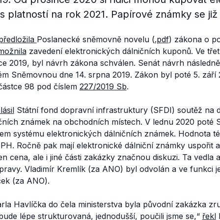
s platností na rok 2021. Papírové známky se již 
předložila
Poslanecké sněmovně novelu (
.pdf
) zákona o p
možnila
zavedení elektronických dálničních kuponů. Ve třetí
ce 2019, byl návrh zákona schválen. Senát návrh následně 
m Sněmovnou dne 14. srpna 2019. Zákon byl poté 5. září 
částce 98 pod číslem
227/2019 Sb
.
lásil
Státní fond dopravní infrastruktury (SFDI) soutěž na 
ičních známek na obchodních místech. V lednu 2020 poté 
em systému elektronických dálničních známek. Hodnota té
DPH. Ročně pak mají elektronické dálniční známky uspořit 
n cena, ale i jiné části zakázky značnou diskuzi. Ta vedla 
pravy. Vladimír Kremlík (za ANO) byl odvolán a ve funkci j
ček (za ANO).
la Havlíčka do čela ministerstva byla původní zakázka zru
ude lépe strukturovaná, jednodušší, poučili jsme se
,“
řekl
H