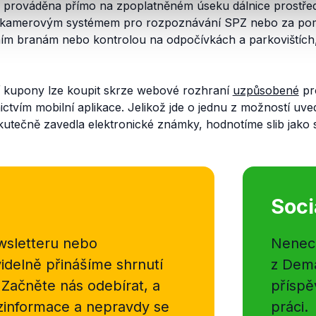
e prováděna přímo na zpoplatněném úseku dálnice prostře
 kamerovým systémem pro rozpoznávání SPZ nebo za po
lním branám nebo kontrolou na odpočívkách a parkovištích
ní kupony lze koupit skrze webové rozhraní
uzpůsobené
pro
nictvím mobilní aplikace. Jelikož jde o jednu z možností u
kutečně zavedla elektronické známky, hodnotíme slib jako 
Soci
sletteru nebo
Nenecht
delně přinášíme shrnutí
z Dema
 Začněte nás odebírat, a
příspě
ezinformace a nepravdy se
práci.