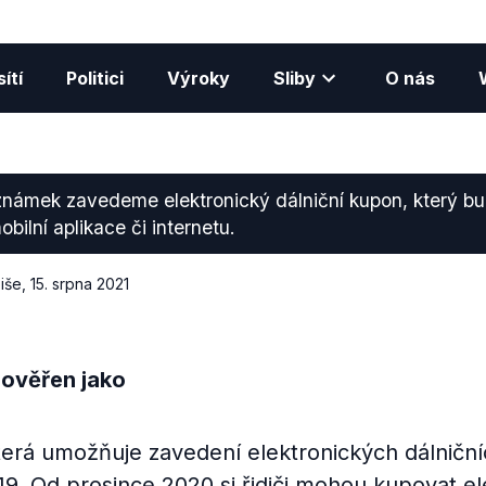
ítí
Politici
Výroky
Sliby
O nás
známek zavedeme elektronický dálniční kupon, který b
bilní aplikace či internetu.
iše
,
15. srpna 2021
 ověřen jako
terá umožňuje zavedení elektronických dálničn
019. Od prosince 2020 si řidiči mohou kupovat e