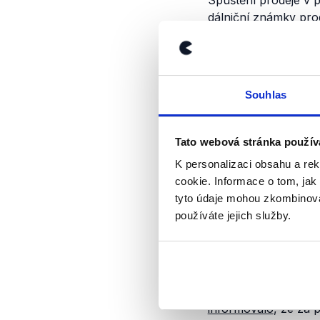
Spuštění prodeje v 
dálniční známky pro
dne byl přístup k we
prodáno
celkem 2861
Další
problémy
se ob
Souhlas
registrační značku. 
(SFDI) připravil
způ
SPZ, mohou zažádat 
Tato webová stránka použív
na elektronické dáln
K personalizaci obsahu a re
neexistující SPZ, za
cookie. Informace o tom, jak
zakoupil dálniční zn
tyto údaje mohou zkombinovat
případě peníze vráti
používáte jejich služby.
ředitelka sekce pro 
Poplatky motoristé
h
bezhotovostním přev
a podle ní je také 
informovalo
, že za 