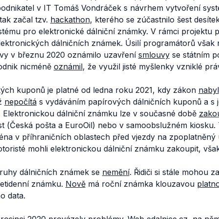
odnikatel v IT Tomáš Vondráček s návrhem vytvoření sys
ak začal tzv.
hackathon
, kterého se zúčastnilo šest desít
stému pro elektronické dálniční známky. V rámci projektu 
lektronických dálničních známek. Úsilí programátorů však 
avy v březnu 2020 oznámilo uzavření
smlouvy
se státním 
odnik nicméně
oznámil
, že využil jisté myšlenky vzniklé p
kých kuponů je platné od ledna roku 2021, kdy zákon
nabyl
iž
nepočítá
s vydáváním papírových dálničních kuponů a s j
a. Elektronickou dálniční známku lze v současné době
zakou
íst (Česká pošta a EuroOil) nebo v samoobslužném kiosku. 
éna v příhraničních oblastech před vjezdy na zpoplatněný 
otoristé mohli elektronickou dálniční známku zakoupit, však 
 druhy dálničních známek se
nemění
. Řidiči si stále mohou z
setidenní známku.
Nově
má roční známka klouzavou
platn
o data.