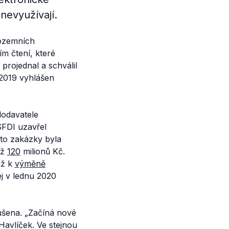
nevyužívají.
ozemních
m čtení, které
projednal a schválil
2019 vyhlášen
dodavatele
SFDI uzavřel
to zakázky byla
až
120
milionů Kč.
až k
výměně
ej v lednu 2020
šena. „
Začíná nové
avlíček. Ve stejnou