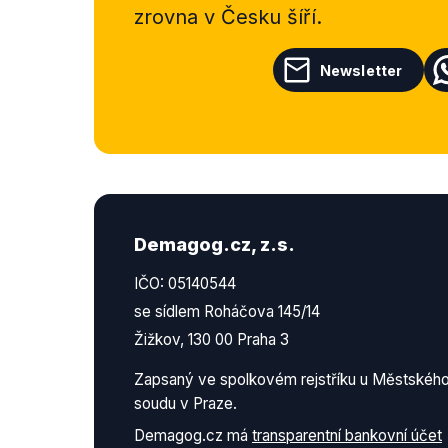
zrovna v Česku šíří.
Newsletter
Demagog.cz, z.s.
IČO: 05140544
se sídlem Roháčova 145/14
Žižkov, 130 00 Praha 3
Zapsaný ve spolkovém rejstříku u Městskéh
soudu v Praze.
Demagog.cz má
transparentní bankovní účet