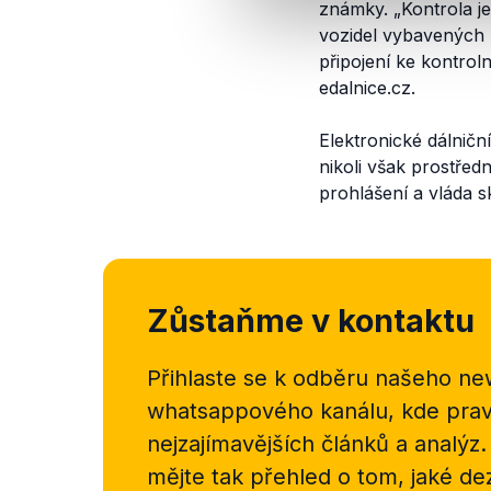
známky. „
Kontrola j
vozidel vybavených
připojení ke kontro
edalnice.cz.
Elektronické dálnič
nikoli však prostřed
prohlášení a vláda s
Zůstaňme v kontaktu
Přihlaste se k odběru našeho
new
whatsappového kanálu, kde pravi
nejzajímavějších článků a analýz.
mějte tak přehled o tom, jaké d