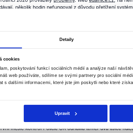
prosinci 2020 provázely
problémy
. Web
edalnice.cz
, na něm
dávají, několik hodin nefungoval z důvodu přetížení systé
bu obnoven. I přes potíže bylo dle Ministerstva dopravy h
 elektronických dálničních známek.
jevily později. Systém totiž nevracel peníze, pokud lidé špat
Detaily
To se však změnilo v dubnu 2021, kdy Státní fond dopravní 
sob
, jak si řidiči, kteří při nákupu dálniční známky omylem za
o vrácení úhrady. „
Nárok
(na vrácení úhrady, pozn. Dem
á cookies
iční známky prodané kdykoliv v minulosti, které obsahují p
klam, poskytování funkcí sociálních médií a analýze naší návšt
koupené jak v e-shopu, tak na fyzickém obchodním místě. P
 náš web používáte, sdílíme se svými partnery pro sociální média
ámku na SPZ vozidla, které existuje, ale patří někomu jiné
 s dalšími informacemi, které jste jim poskytli nebo které získa
t nelze. Chráníme se tak před zneužitím systému,
“
uvedla
Lu
správu finančních zdrojů SFDI.
radí
v hotovosti v síti obchodních míst nebo elektronicky pl
Upravit
odem na určený účet. Elektronický kupon je vázán na po
prováděna
kontrola
. Koncem února 2021 Ministerstvo doprav
první měsíc kontrol Policie ČR odhalila téměř dva tisíce řidič