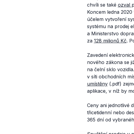
chvíli se také
ozval
p
Koncem ledna 2020 t
účelem vytvoření sy
systému na prodej e
a Ministerstvo dopr
za
128 milionů Kč
. P
Zavedení elektronic
nového zákona se j
na čelní sklo vozidl
v síti obchodních m
umístěny
(.pdf) zejm
aplikace, v níž by m
Ceny ani jednotlivé
třicetidenní nebo de
365 dní od vybranéh