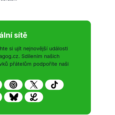
ální sítě
e si ujít nejnovější události
gog.cz. Sdílením našich
vků přátelům podpoříte naši