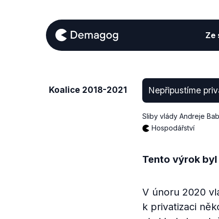
Ze s
Koalice 2018-2021
Nepřipustíme priva
Sliby vlády Andreje Bab
Hospodářství
Tento výrok byl
V únoru 2020 vlád
k privatizaci ně