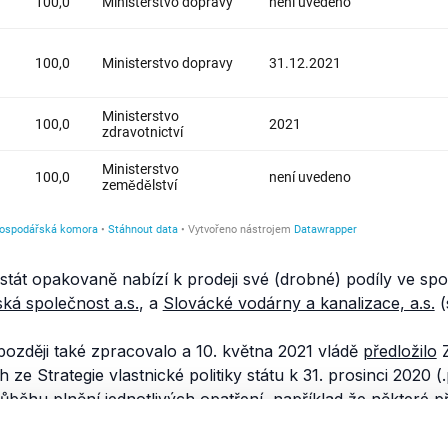
 stát opakovaně nabízí k prodeji své (drobné) podíly ve s
ká společnost a.s.
, a
Slovácké vodárny a kanalizace, a.s.
(
 později také zpracovalo a 10. května 2021 vládě
předložilo
Z
h ze Strategie vlastnické politiky státu k 31. prosinci 2020 (.
ůběhu plnění jednotlivých opatření, například že některé 
e byly posunuty na rok 2022. Dále že byl podnik ČSAD 
(.
pdf
, str. 30). Přibyl také další podnik určený k privatizac