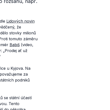
o rozsahu, např.
odle
Lidových novin
vědčený, že
dělo stovky milionů
roti tomuto záměru
remiér
Babiš
(video,
: „
Prodej ať už
“
řice u Kyjova. Na
epovažujeme za
státních podniků
 se státní účastí
ovou. Tento
lí do několika