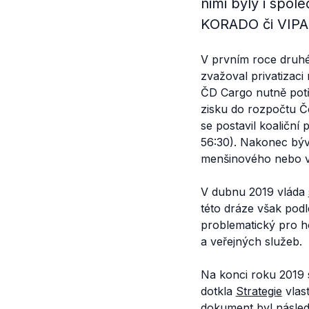
nimi byly i spol
KORADO či VIPA
V prvním roce druhé
zvažoval privatizac
ČD Cargo nutně potře
zisku do rozpočtu Č
se postavil koaliční
56:30). Nakonec bý
menšinového nebo v
V dubnu 2019 vláda
této dráze však pod
problematický pro ho
a veřejných služeb.
Na konci roku 2019 s
dotkla
Strategie
vlast
dokument byl násle