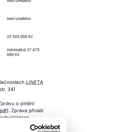
polečnostech
LINETA
str. 34)
právu o plnění
pdf
). Zpráva přináší
předpokládané
ÚAN PRAHA FLORENC,
i, a to ČSAD Hradec