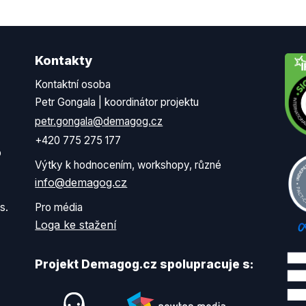
Kontakty
Kontaktní osoba
Petr Gongala | koordinátor projektu
petr.gongala@demagog.cz
+420 775 275 177
o
Výtky k hodnocením, workshopy, různé
info@demagog.cz
s.
Pro média
Loga ke stažení
Projekt Demagog.cz spolupracuje s: