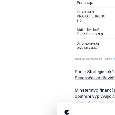
Podle Strategie také
Severočeská dřevařs
Ministerstvo financí
opatření vyplývajícíc
nové informace o pr
termíny privatizac
s.p. určen k likvidaci 