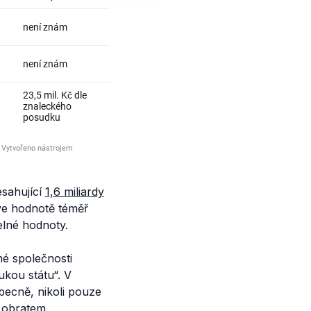
sahující
1,6 miliardy
 ve hodnotě téměř
elné hodnoty.
né společnosti
ukou státu“.
V
becně, nikoli pouze
m obratem