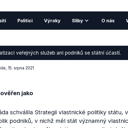
ítí
Politici
Výroky
Sliby
O nás
tizaci veřejných služeb ani podniků se státní účastí.
iše
,
15. srpna 2021
 ověřen jako
a schválila Strategii vlastnické politiky státu, v
kolik podniků, v nichž měl stát významný vlastni