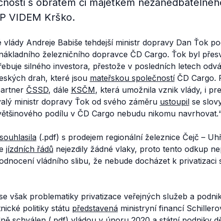
ečnosti s obratem či majetkem nezanedbatelnéh
P VIDEM Krško.
 vlády Andreje Babiše tehdejší ministr dopravy Dan Ťok p
i nákladního železničního dopravce ČD Cargo. Ťok byl přes
buje silného investora, přestože v posledních letech odvá
eských drah, které jsou
mateřskou společností
ČD Cargo. P
 partner
ČSSD
, dále
KSČM
, která umožnila vznik vlády, i p
valý ministr dopravy Ťok od svého záměru
ustoupil
se slovy
ětšinového podílu v ČD Cargo nebudu nikomu navrhovat.
souhlasila
(.pdf) s prodejem regionální železnice Čejč – Uh
le
jízdních řádů
nejezdily žádné vlaky, proto tento odkup n
dnocení vládního slibu, že nebude docházet k privatizaci 
e však problematiky privatizace veřejných služeb a podniků
nické politiky státu
představená
ministryní financí Schiller
dně
schválen
(.pdf) vládou v únoru 2020 a státní podniky dě