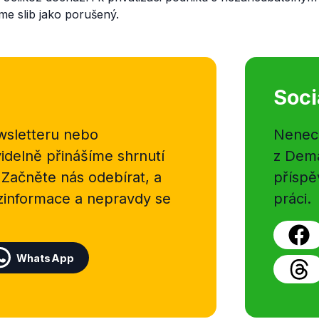
me slib jako porušený.
Soci
sletteru nebo
Nenecht
delně přinášíme shrnutí
z Dema
 Začněte nás odebírat, a
příspě
ezinformace a nepravdy se
práci.
WhatsApp