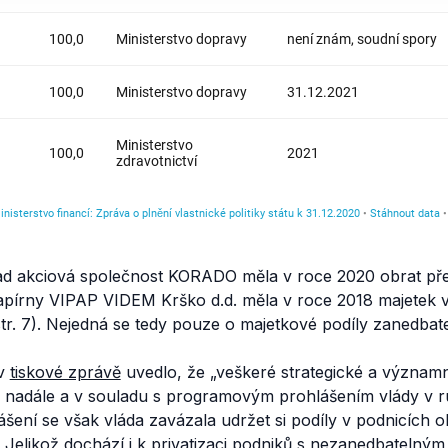
ad akciová společnost KORADO měla v roce 2020 obrat pře
 papírny VIPAP VIDEM Krško d.d. měla v roce 2018 majetek
str. 7). Nejedná se tedy pouze o majetkové podíly zanedbat
 v
tiskové zprávě
uvedlo, že
„veškeré strategické a význam
i nadále a v souladu s programovým prohlášením vlády v r
ení se však vláda zavázala udržet si podíly v podnicích o
. Jelikož dochází i k privatizaci podniků s nezanedbatelný