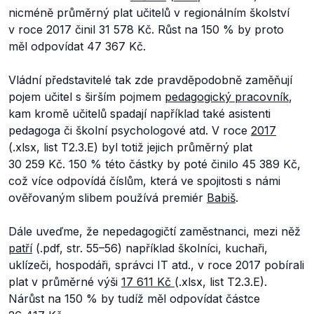
nicméně průměrný plat učitelů v regionálním školství
v roce 2017 činil 31 578 Kč. Růst na 150 % by proto
měl odpovídat 47 367 Kč.
Vládní představitelé tak zde pravděpodobně zaměňují
pojem učitel s širším pojmem
pedagogický pracovník
,
kam kromě učitelů spadají například také asistenti
pedagoga či školní psychologové atd. V roce
2017
(.xlsx, list T2.3.E) byl totiž jejich průměrný plat
30 259 Kč. 150 % této částky by poté činilo 45 389 Kč,
což více odpovídá číslům, která ve spojitosti s námi
ověřovaným slibem používá premiér
Babiš
.
Dále uveďme, že nepedagogičtí zaměstnanci, mezi něž
patří
(.pdf, str. 55–56) například školníci, kuchaři,
uklízeči, hospodáři, správci IT atd., v roce 2017 pobírali
plat v průměrné výši
17 611 Kč
(.xlsx, list T2.3.E).
Nárůst na 150 % by tudíž měl odpovídat částce