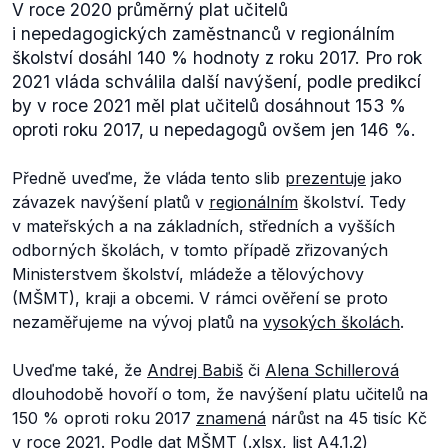
V roce 2020 průměrný plat učitelů
i nepedagogických zaměstnanců v regionálním
školství dosáhl 140 % hodnoty z roku 2017. Pro rok
2021 vláda schválila další navýšení, podle predikcí
by v roce 2021 měl plat učitelů dosáhnout 153 %
oproti roku 2017, u nepedagogů ovšem jen 146 %.
Předně uveďme, že vláda tento slib
prezentuje
jako
závazek navýšení platů v
regionálním
školství. Tedy
v mateřských a na základních, středních a vyšších
odborných školách, v tomto případě zřizovaných
Ministerstvem školství, mládeže a tělovýchovy
(MŠMT), kraji a obcemi. V rámci ověření se proto
nezaměřujeme na vývoj platů na
vysokých školách
.
Uveďme také, že
Andrej Babiš
či
Alena Schillerová
dlouhodobě hovoří o tom, že navýšení platu učitelů na
150 % oproti roku 2017
znamená
nárůst na 45 tisíc Kč
v roce 2021. Podle dat
MŠMT
(
.xlsx
, list A4.1.2)