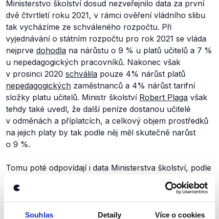
Ministerstvo školství dosud nezveřejnilo data za první
dvě čtvrtletí roku 2021, v rámci ověření vládního slibu
tak vycházíme ze schváleného rozpočtu. Při
vyjednávání o státním rozpočtu pro rok 2021 se vláda
nejprve
dohodla
na nárůstu o 9 % u platů učitelů a 7 %
u nepedagogických pracovníků. Nakonec však
v prosinci 2020
schválila
pouze 4% nárůst platů
nepedagogických
zaměstnanců a 4% nárůst tarifní
složky platu učitelů. Ministr školství
Robert Plaga
však
tehdy také uvedl, že další peníze dostanou učitelé
v odměnách a příplatcích, a celkový objem prostředků
na jejich platy by tak podle něj měl skutečně narůst
o 9 %.
Tomu poté odpovídají i data Ministerstva školství, podle
kterých je v jeho rozpočtu pro rok
2021
(.docx, str. 1)
vyčleněno více než 121 miliard Kč na mzdy/platy všech
zaměstnanců regionálního školství, tedy přibližně o 10
% více prostředků, než tomu bylo v roce
2020
(.doc,
Souhlas
Detaily
Více o cookies