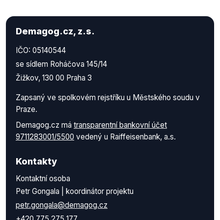
Demagog.cz, z.s.
IČO: 05140544
se sídlem Roháčova 145/14
Žižkov, 130 00 Praha 3
Zapsaný ve spolkovém rejstříku u Městského soudu v
Praze.
Demagog.cz má
transparentní bankovní účet
9711283001/5500
vedený u Raiffeisenbank, a.s.
Kontakty
Kontaktní osoba
Petr Gongala | koordinátor projektu
petr.gongala@demagog.cz
+420 775 275 177