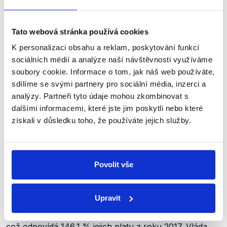
str. 1). Při tvorbě
rozpočtu
(.docx, str. 3) pak
ministerstvo zohlednilo právě
„zvýšení prostředků na
platy pedagogických pracovníků o 9 % (…), z toho
Tato webová stránka používá cookies
zvýšení platových tarifů o 4 %
“ a
„zvýšení prostředků
K personalizaci obsahu a reklam, poskytování funkcí
na platy nepedagogických zaměstnanců o 4 %“.
sociálních médií a analýze naší návštěvnosti využíváme
soubory cookie. Informace o tom, jak náš web používáte,
Pokud tedy budeme vycházet z rozpočtu Ministerstva
sdílíme se svými partnery pro sociální média, inzerci a
školství, platy pedagogických pracovníků, včetně
analýzy. Partneři tyto údaje mohou zkombinovat s
učitelů, v roce 2021 skutečně narostly o 9 %.,
dalšími informacemi, které jste jim poskytli nebo které
Průměrný plat učitele by letos dosáhl 48 204 Kč. To
získali v důsledku toho, že používáte jejich služby.
odpovídá 152,7 % jejich platu z roku 2017. Průměrný
plat všech pedagogických pracovníků by poté
odpovídal 45 521 Kč, tedy 150,4 % hodnoty z roku
Povolit vše
2017. Tuto část svého slibu tedy vláda splnila.
V případě nepedagogických pracovníků ovšem MŠMT
Upravit
počítá pouze s nárůstem o 4 %, průměrný plat těchto
zaměstnanců by tedy v roce 2021 měl činit 25 737 Kč,
což odpovídá 146,1 % jejich platu z roku 2017. Vláda