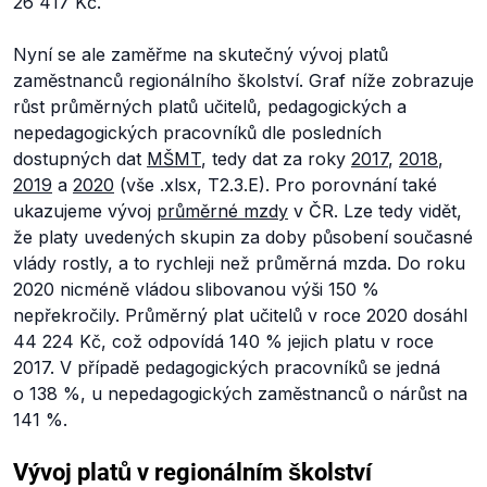
26 417 Kč.
Nyní se ale zaměřme na skutečný vývoj platů
zaměstnanců regionálního školství. Graf níže zobrazuje
růst průměrných platů učitelů, pedagogických a
nepedagogických pracovníků dle posledních
dostupných dat
MŠMT
, tedy dat za roky
2017
,
2018
,
2019
a
2020
(vše .xlsx, T2.3.E). Pro porovnání také
ukazujeme vývoj
průměrné mzdy
v ČR. Lze tedy vidět,
že platy uvedených skupin za doby působení současné
vlády rostly, a to rychleji než průměrná mzda. Do roku
2020 nicméně vládou slibovanou výši 150 %
nepřekročily. Průměrný plat učitelů v roce 2020 dosáhl
44 224 Kč, což odpovídá 140 % jejich platu v roce
2017. V případě pedagogických pracovníků se jedná
o 138 %, u nepedagogických zaměstnanců o nárůst na
141 %.