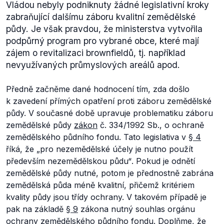
Vládou nebyly podniknuty žádné legislativní kroky
zabraňující dalšímu záboru kvalitní zemědělské
půdy. Je však pravdou, že ministerstva vytvořila
podpůrný program pro vybrané obce, které mají
zájem o revitalizaci brownfieldů, tj. například
nevyužívaných průmyslových areálů apod.
Předně začněme dané hodnocení tím, zda došlo
k zavedení přímých opatření proti záboru zemědělské
půdy. V současné době upravuje problematiku záboru
zemědělské půdy
zákon
č. 334/1992 Sb., o ochraně
zemědělského půdního fondu. Tato legislativa v
§ 4
říká, že „
pro nezemědělské účely je nutno použít
především nezemědělskou půdu“
. Pokud je odnětí
zemědělské půdy nutné, potom je přednostně zabrána
zemědělská půda méně kvalitní, přičemž kritériem
kvality půdy jsou třídy ochrany. V takovém případě je
pak na základě
§ 9
zákona nutný souhlas orgánu
ochrany zemědělského půdního fondu. Doplňme, že