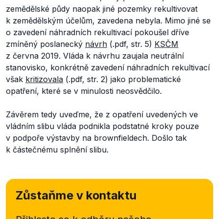
zemědělské půdy naopak jiné pozemky rekultivovat
k zemědělským účelům, zavedena nebyla. Mimo jiné se
o zavedení náhradních rekultivací pokoušel dříve
zmíněný poslanecký
návrh
(.pdf, str. 5)
KSČM
z června 2019. Vláda k návrhu zaujala neutrální
stanovisko, konkrétně zavedení náhradních rekultivací
však
kritizovala
(.pdf, str. 2) jako problematické
opatření, které se v minulosti neosvědčilo.
Závěrem tedy uveďme, že z opatření uvedených ve
vládním slibu vláda podnikla podstatné kroky pouze
v podpoře výstavby na brownfieldech. Došlo tak
k částečnému splnění slibu.
Zůstaňme v kontaktu