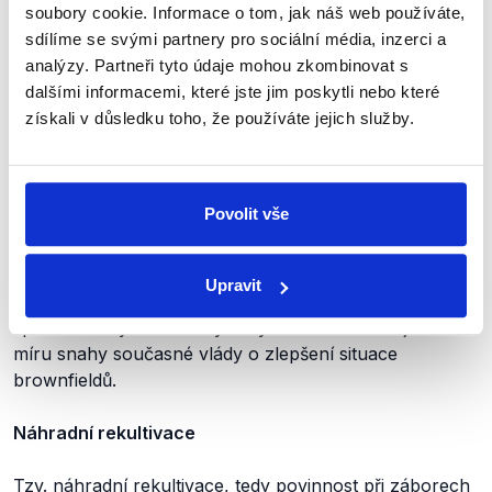
investic upravuje
nařízení vlády
č. 496/2020 Sb. účinné
soubory cookie. Informace o tom, jak náš web používáte,
od 1. ledna 2021.
sdílíme se svými partnery pro sociální média, inzerci a
analýzy. Partneři tyto údaje mohou zkombinovat s
Uveďme, že tyto výzvy a programy jsou v souladu
dalšími informacemi, které jste jim poskytli nebo které
s
Národní strategií regenerace brownfieldů 2019–2024
získali v důsledku toho, že používáte jejich služby.
(.pdf), kterou vypracovala ministerstva ve spolupráci
s agenturou CzechInvest a jíž se vláda
zabývala
v červenci 2019. Tato strategie měla za cíl nastavení
Povolit vše
vize (
.pdf
, str. 1) pro zmíněné pětileté období a dala si
za úkol zlepšení ve čtyřech zásadních bodech –
organizace; finanční podpora; územní opatření;
Upravit
vzdělání, výzkum a osvěta (str. 14–24). Tato iniciativa
společně s výše zmíněnými výzvami znamená jistou
míru snahy současné vlády o zlepšení situace
brownfieldů.
Náhradní rekultivace
Tzv. náhradní rekultivace, tedy povinnost při záborech