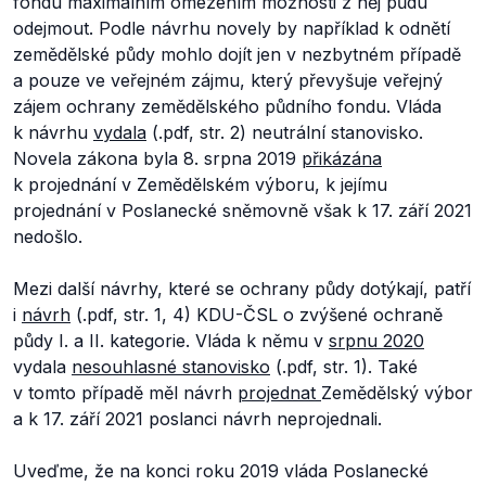
fondu maximálním omezením možnosti z něj půdu
odejmout. Podle návrhu novely by například k odnětí
zemědělské půdy mohlo dojít jen v nezbytném případě
a pouze ve veřejném zájmu, který převyšuje veřejný
zájem ochrany zemědělského půdního fondu. Vláda
k návrhu
vydala
(.pdf, str. 2) neutrální stanovisko.
Novela zákona byla 8. srpna 2019
přikázána
k projednání v Zemědělském výboru, k jejímu
projednání v Poslanecké sněmovně však k 17. září 2021
nedošlo.
Mezi další návrhy, které se ochrany půdy dotýkají, patří
i
návrh
(.pdf, str. 1, 4) KDU-ČSL o zvýšené ochraně
půdy I. a II. kategorie. Vláda k němu v
srpnu 2020
vydala
nesouhlasné stanovisko
(.pdf, str. 1). Také
v tomto případě měl návrh
projednat
Zemědělský výbor
a k 17. září 2021 poslanci návrh neprojednali.
Uveďme, že na konci roku 2019 vláda Poslanecké