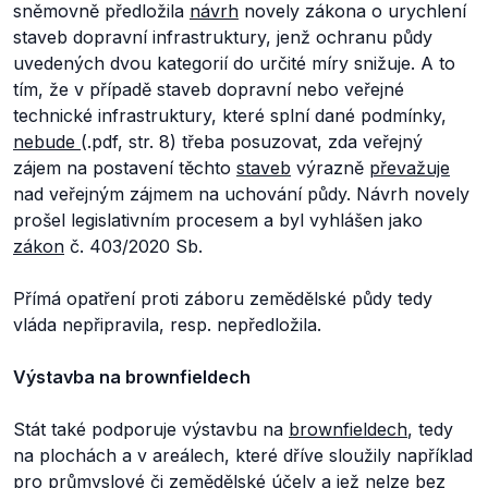
sněmovně předložila
návrh
novely zákona o urychlení
staveb dopravní infrastruktury, jenž ochranu půdy
uvedených dvou kategorií do určité míry snižuje. A to
tím, že v případě staveb dopravní nebo veřejné
technické infrastruktury, které splní dané podmínky,
nebude
(.pdf, str. 8) třeba posuzovat, zda veřejný
zájem na postavení těchto
staveb
výrazně
převažuje
nad veřejným zájmem na uchování půdy. Návrh novely
prošel legislativním procesem a byl vyhlášen jako
zákon
č. 403/2020 Sb.
Přímá opatření proti záboru zemědělské půdy tedy
vláda nepřipravila, resp. nepředložila.
Výstavba na brownfieldech
Stát také podporuje výstavbu na
brownfieldech
, tedy
na plochách a v areálech, které dříve sloužily například
pro průmyslové či zemědělské účely a jež nelze bez