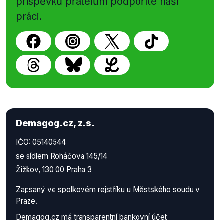
příspěvků přátelům podpoříte naši
práci.
Demagog.cz, z.s.
IČO: 05140544
se sídlem Roháčova 145/14
Žižkov, 130 00 Praha 3
Zapsaný ve spolkovém rejstříku u Městského soudu v
Praze.
Demagog.cz má
transparentní bankovní účet