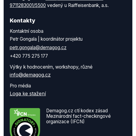
9711283001/5500
vedený u Raiffeisenbank, a.s.
Kontakty
Kontaktní osoba
Petr Gongala | koordinátor projektu
petr.gongala@demagog.cz
+420 775 275 177
Výtky k hodnocením, workshopy, různé
info@demagog.cz
Pro média
Loga ke stažení
Demagog.cz ctí kodex zásad
Mezinárodní fact-checkingové
organizace (IFCN)