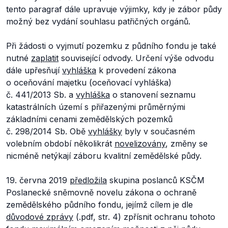
tento paragraf dále upravuje výjimky, kdy je zábor půdy
možný bez vydání souhlasu patřičných orgánů.
Při žádosti o vyjmutí pozemku z půdního fondu je také
nutné
zaplatit
související odvody. Určení výše odvodu
dále upřesňují
vyhláška
k provedení zákona
o oceňování majetku (oceňovací vyhláška)
č. 441/2013 Sb. a
vyhláška
o stanovení seznamu
katastrálních území s přiřazenými průměrnými
základními cenami zemědělských pozemků
č. 298/2014 Sb. Obě
vyhlášky
byly v současném
volebním období několikrát
novelizovány
, změny se
nicméně netýkají záboru kvalitní zemědělské půdy.
19. června 2019
předložila
skupina poslanců KSČM
Poslanecké sněmovně novelu zákona o ochraně
zemědělského půdního fondu, jejímž cílem je dle
důvodové zprávy
(.pdf, str. 4) zpřísnit ochranu tohoto