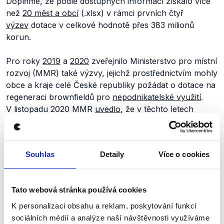
Doplňme, že podle dostupných informací získalo více
než
20 měst a obcí
(.xlsx) v rámci prvních čtyř
výzev
dotace v celkové hodnotě přes 383 milionů
korun.
Pro roky
2019
a
2020
zveřejnilo Ministerstvo pro místní
rozvoj (MMR) také výzvy, jejichž prostřednictvím mohly
obce a kraje celé České republiky požádat o dotace na
regeneraci brownfieldů pro
nepodnikatelské využití
.
V listopadu 2020 MMR
uvedlo
, že v těchto letech
podpořilo projekty částkou přesahující jednu miliardu
korun.
Souhlas
Detaily
Více o cookies
Brownfieldů se týká i program
Státního fondu podpory
investic
, který od roku 2021 poskytuje územním
samosprávným celkům dotace či úvěry na revitalizaci
Tato webová stránka používá cookies
těchto tzv. území se starou stavební zátěží pro jiné než
hospodářské využití. Doplňme, že podmínky použití
K personalizaci obsahu a reklam, poskytování funkcí
této podpory poskytované Státním fondem podpory
sociálních médií a analýze naší návštěvnosti využíváme