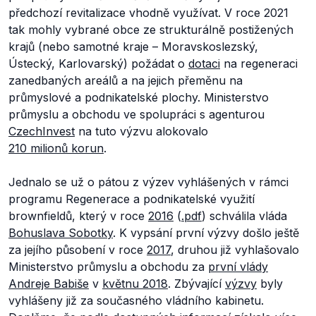
předchozí revitalizace vhodně využívat. V roce 2021
tak mohly vybrané obce ze strukturálně postižených
krajů (nebo samotné kraje – Moravskoslezský,
Ústecký, Karlovarský) požádat o
dotaci
na regeneraci
zanedbaných areálů a na jejich přeměnu na
průmyslové a podnikatelské plochy. Ministerstvo
průmyslu a obchodu ve spolupráci s agenturou
CzechInvest
na tuto výzvu alokovalo
210 milionů korun
.
Jednalo se už o pátou z výzev vyhlášených v rámci
programu Regenerace a podnikatelské využití
brownfieldů, který v roce
2016
(
.pdf
) schválila vláda
Bohuslava Sobotky
. K vypsání první výzvy došlo ještě
za jejího působení v roce
2017
, druhou již vyhlašovalo
Ministerstvo průmyslu a obchodu za
první vlády
Andreje Babiše
v
květnu 2018
. Zbývající
výzvy
byly
vyhlášeny již za současného vládního kabinetu.