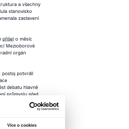
struktura a všechny
dula stanovisko
amenala zastavení
i
přišel
o měsíc
cí Mezioborové
radní orgán
 postoj potvrdil
ace
ést debatu hlavně
ení průmyslu před
nedošlo.
 souvislosti
 Vostrá ve svém
Více o cookies
 nadnesený popis