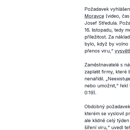
Požadavek vyhlášení
Moravce
(video, ča
Josef Středula. Pož
16. listopadu, tedy 
příležitost. Za nákl
bylo, když by volno b
přenos viru,“
vysvět
Zaměstnavatelé s n
zaplatit firmy, které
nenařídil.
„Neexistuj
nebo umožnit,“
řekl
0:19).
Obdobný požadavek 
kterém se vyslovil p
ale klidně celý týde
šíření viru,“
uvedl te