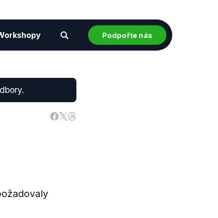
Workshopy
Podpořte nás
odbory.
požadovaly