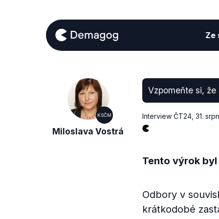
Ze s
Vzpomeňte si, že 
Interview ČT24
,
31. srp
KSČM
Miloslava Vostrá
Tento výrok byl
Odbory v souvis
krátkodobé zast