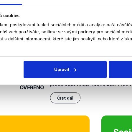
 tohoto důvodu hodnotíme výrok jako pravdivý.
á cookies
nili
klam, poskytování funkcí sociálních médií a analýze naší návšt
 náš web používáte, sdílíme se svými partnery pro sociální média
Miloslava Vostrá o příp
 s dalšími informacemi, které jste jim poskytli nebo které získa
rozpočtu
3. září 2021
Předsedkyně sněmovního rozpočt
Upravit
Miloslava Vostrá v Interview ČT24
státního rozpočtu na příští rok, kt
předkládat hned nadvakrát. Proč n
OVĚŘENO
Číst dál