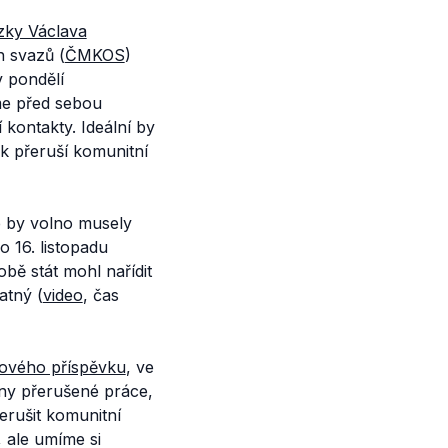
zky Václava
 svazů (
ČMKOS
)
 pondělí
me před sebou
 kontakty. Ideální by
ak přeruší komunitní
e by volno musely
o 16. listopadu
bě stát mohl nařídit
atný (
video
, čas
rového příspěvku
, ve
ny přerušené práce,
erušit komunitní
 ale umíme si