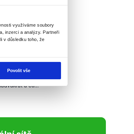
ěvnosti využíváme soubory
, inzerci a analýzy. Partneři
ravě státního
li v důsledku toho, že
ového výboru
Povolit vše
 mluvila o návrhu
erý vláda bude
advakrát a co...