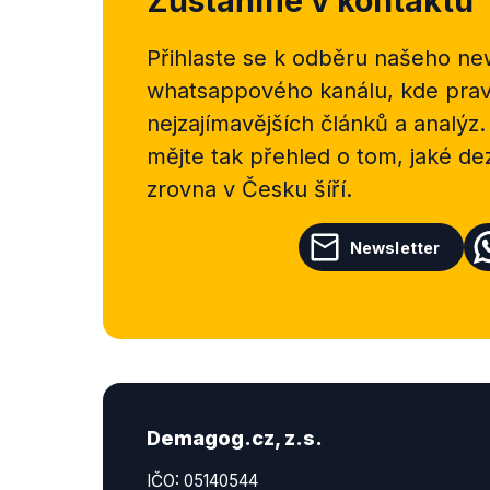
Zůstaňme v kontaktu
Přihlaste se k odběru našeho
new
whatsappového kanálu, kde pravi
nejzajímavějších článků a analýz.
mějte tak přehled o tom, jaké d
zrovna v Česku šíří.
Newsletter
Demagog.cz, z.s.
IČO: 05140544