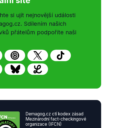
ální sítě
e si ujít nejnovější události
gog.cz. Sdílením našich
vků přátelům podpoříte naši
Demagog.cz ctí kodex zásad
Mezinárodní fact-checkingové
organizace (IFCN)