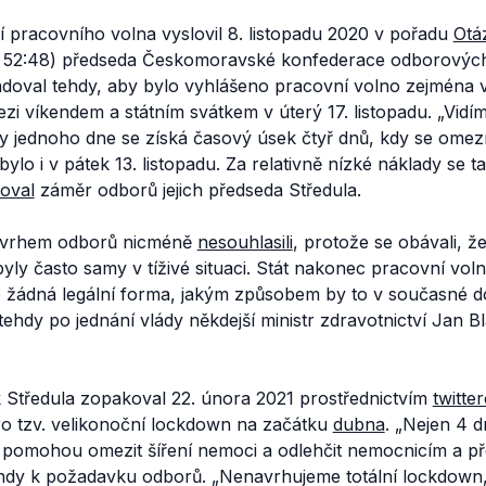
 pracovního volna vyslovil 8. listopadu 2020 v pořadu
Otá
s 52:48) předseda Českomoravské konfederace odborových
adoval tehdy, aby bylo vyhlášeno pracovní volno zejména v
mezi víkendem a státním svátkem v úterý 17. listopadu.
„Vidí
ady jednoho dne se získá časový úsek čtyř dnů, kdy se omezí
ylo i v pátek 13. listopadu. Za relativně nízké náklady se t
loval
záměr odborů jejich předseda Středula.
ávrhem odborů nicméně
nesouhlasili
, protože se obávali, ž
 byly často samy v tíživé situaci. Stát nakonec pracovní voln
e žádná legální forma, jakým způsobem by to v současné do
 tehdy po jednání vlády někdejší ministr zdravotnictví Jan Bl
Středula zopakoval 22. února 2021 prostřednictvím
twitte
ro tzv. velikonoční lockdown na začátku
dubna
.
„Nejen 4 d
n pomohou omezit šíření nemoci a odlehčit nemocnicím a př
hdy k požadavku odborů.
„Nenavrhujeme totální lockdown,