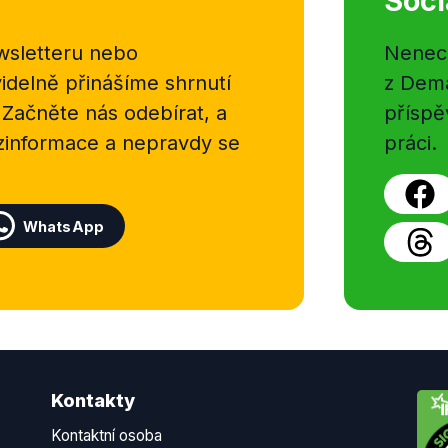
Soci
sletteru nebo
Nenecht
delně přinášíme shrnutí
z Dema
 Začněte nás odebírat, a
příspě
ezinformace a nepravdy se
práci.
WhatsApp
Kontakty
Kontaktní osoba