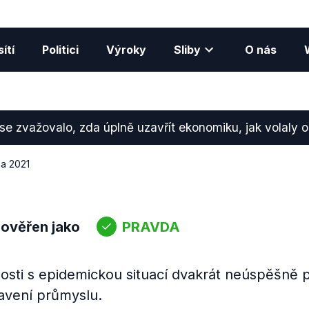
ítí
Politici
Výroky
Sliby
O nás
se zvažovalo, zda úplně uzavřít ekonomiku, jak volaly 
na 2021
 ověřen jako
PRAVDA
losti s epidemickou situací dvakrát neúspěšně 
avení průmyslu.