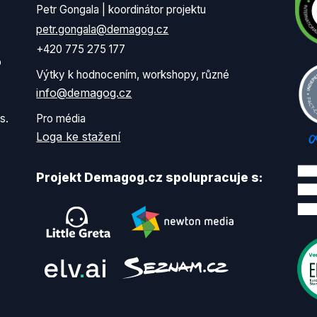
Petr Gongala | koordinátor projektu
petr.gongala@demagog.cz
+420 775 275 177
o
Výtky k hodnocením, workshopy, různé
info@demagog.cz
s.
Pro média
Loga ke stažení
Projekt Demagog.cz spolupracuje s: