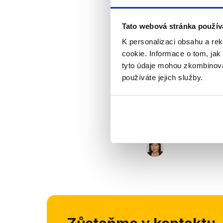
požadavku odborů. Z
Tato webová stránka použív
Výrok jsme zmí
K personalizaci obsahu a re
cookie. Informace o tom, jak
tyto údaje mohou zkombinovat
používáte jejich služby.