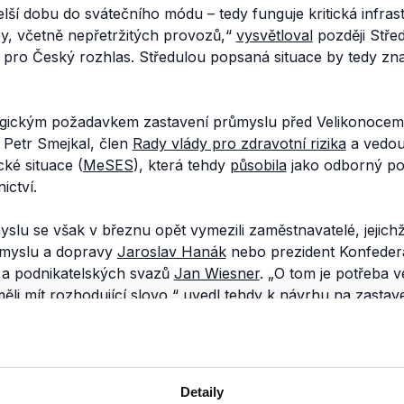
 delší dobu do svátečního módu – tedy funguje kritická infra
y, včetně nepřetržitých provozů,“
vysvětloval
později Stře
pro Český rozhlas. Středulou popsaná situace by tedy zn
ogickým požadavkem zastavení průmyslu před Velikonocem
g Petr Smejkal, člen
Rady vlády pro zdravotní rizika
a vedou
ké situace (
MeSES
), která tehdy
působila
jako odborný po
nictví.
yslu se však v březnu opět vymezili zaměstnavatelé, jejichž
ůmyslu a dopravy
Jaroslav Hanák
nebo prezident Konfeder
 a podnikatelských svazů
Jan Wiesner
.
„O tom je potřeba v
 měli mít rozhodující slovo,“
uvedl
tehdy k návrhu na zastav
r Andrej Babiš. Dodejme, že k uzavření průmyslu nakonec 
derace odborových svazů tedy dvakrát požadovala, aby v
cí došlo ke krátkodobému zastavení průmyslu. Poslankyně
Detaily
ení
„úplné uzavření ekonomiky“,
což lze chápat jako lehce