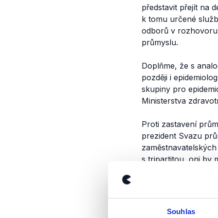
představit přejít na
k tomu určené služb
odborů v rozhovoru 
průmyslu.
Doplňme, že s anal
později i epidemiolo
skupiny pro epidemic
Ministerstva zdravot
Proti zastavení prům
prezident Svazu pr
zaměstnavatelských
s tripartitou, oni by
Velikonocemi premié
Českomoravská konfe
s epidemickou situa
Souhlas
výroku použila spoj