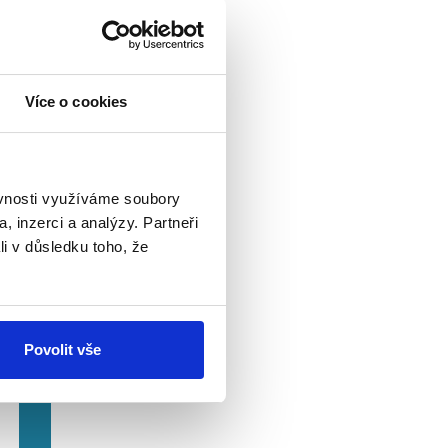
2009
, nicméně
čit období, kdy
Více o cookies
DP meziročně kleslo
l v deficitu,
ěvnosti využíváme soubory
, inzerci a analýzy. Partneři
li v důsledku toho, že
Povolit vše