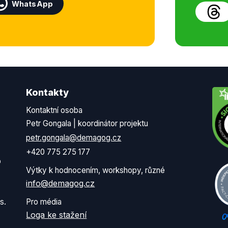
WhatsApp
Kontakty
Kontaktní osoba
Petr Gongala | koordinátor projektu
petr.gongala@demagog.cz
+420 775 275 177
o
Výtky k hodnocením, workshopy, různé
info@demagog.cz
s.
Pro média
Loga ke stažení