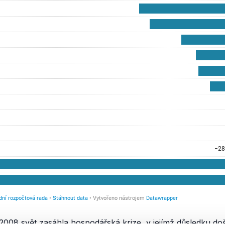
2008 svět zasáhla
hospodářská krize
, v jejímž důsledku do