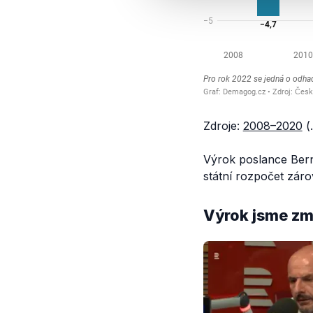
Zdroje:
2008–2020
(.
Výrok poslance Bern
státní rozpočet zárov
Výrok jsme zmí