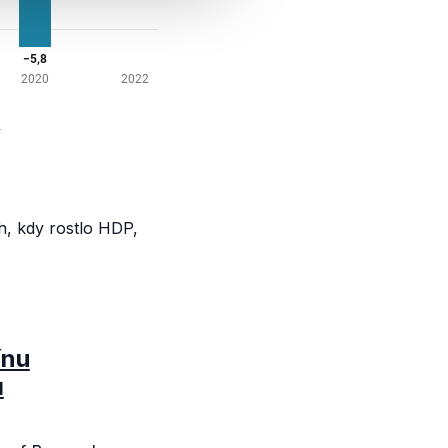
h, kdy rostlo HDP,
ínu
ů