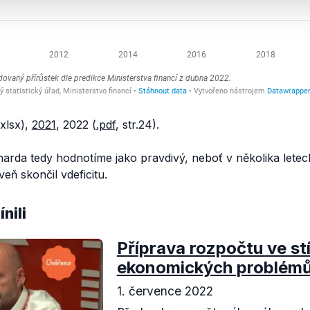
xlsx),
2021
, 2022 (
.pdf
, str.24).
arda tedy hodnotíme jako pravdivý, neboť v několika letec
eň skončil vdeficitu.
nili
Příprava rozpočtu ve st
ekonomických problém
1. července 2022