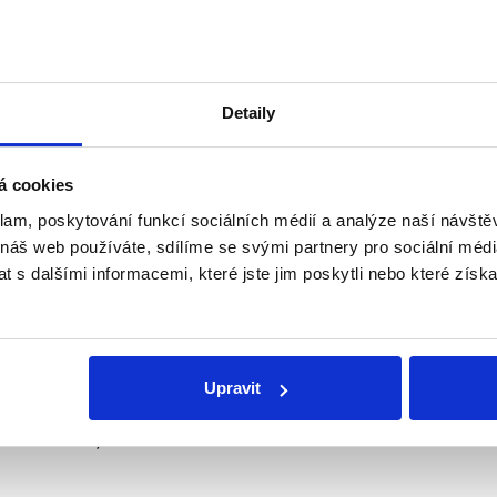
Jako období krize jsou obvykle označovány roky
2008 až 
epublika potýkala až do
roku 2013
.
 či „rozkvětu“, o kterém mluví Josef Bernard, pak lze ozna
Detaily
edevším roky 2014 až 2019 (
.xlsx
). V roce 2020 následně H
ládá graf níže, ve vícero letech, kdy státní rozpočet skonči
 např. v letech 2015, 2017 či 2019.
á cookies
klam, poskytování funkcí sociálních médií a analýze naší návšt
 náš web používáte, sdílíme se svými partnery pro sociální média
 s dalšími informacemi, které jste jim poskytli nebo které získa
Upravit