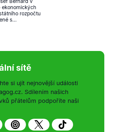
sef Bernard v
 o ekonomických
státního rozpočtu
ené s...
ální sítě
e si ujít nejnovější události
gog.cz. Sdílením našich
vků přátelům podpoříte naši