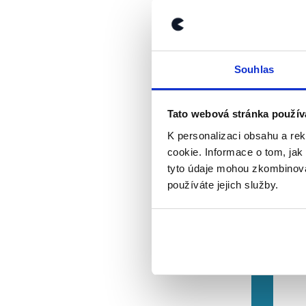
republice k
recesi
. 
s recesí se Česká r
Za dobu „prosperity“
Souhlas
rostlo HDP, tedy př
o 5,8 %. Jak poté dok
skutečně rostlo HDP,
Tato webová stránka použív
K personalizaci obsahu a re
cookie. Informace o tom, jak
tyto údaje mohou zkombinovat
používáte jejich služby.