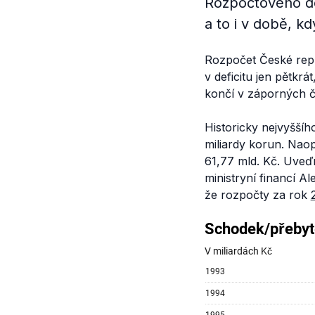
Rozpočtového def
a to i v době, k
Rozpočet České repu
v deficitu jen pětkrá
končí v záporných č
Historicky nejvyššíh
miliardy korun. Naop
61,77 mld. Kč. Uveď
ministryní financí A
že rozpočty za rok