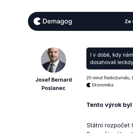
Ze s
I v době, kdy nám
dosahovali leckdy
20 minut Radiožurnálu
,
Josef Bernard
Ekonomika
Poslanec
Tento výrok byl
Státní rozpočet 