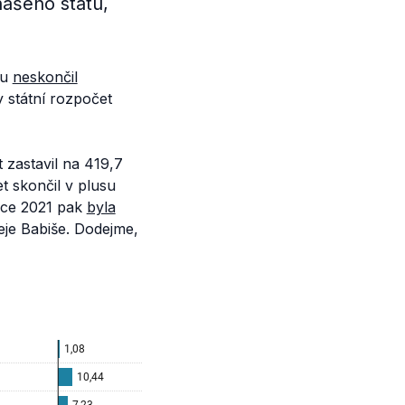
našeho státu,
tu
neskončil
y státní rozpočet
 zastavil na 419,7
t skončil v plusu
roce 2021 pak
byla
eje Babiše. Dodejme,