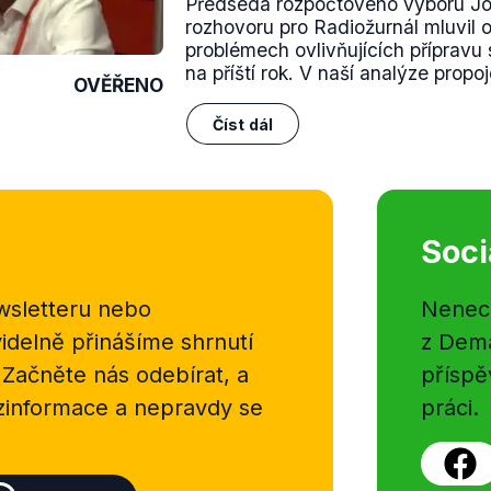
Předseda rozpočtového výboru Jo
rozhovoru pro Radiožurnál mluvil
problémech ovlivňujících přípravu 
na příští rok. V naší analýze propoj
OVĚŘENO
Číst dál
Soci
sletteru nebo
Nenecht
delně přinášíme shrnutí
z Dema
 Začněte nás odebírat, a
příspě
ezinformace a nepravdy se
práci.