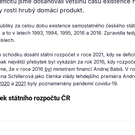
icitu jsme dosahovali většinu času existence 
dy rostl hrubý domácí produkt.
bliky za celou dobu existence samostatného českého stá
t, a to v letech 1993, 1994, 1995, 2016 a 2018. Zpravidla ted
íslech.
o schodku dosáhl státní rozpočet v roce 2021, kdy se deficit
ak největší přebytek byl vykázán za rok 2016, kdy rozpoče
me, že v roce 2016
byl
ministrem financí Andrej Babiš. V 
lena Schillerová jako členka vlády tehdejšího premiéra Andr
2020
a
2021
byly poznamenány pandemií covidu-19.