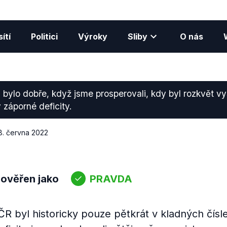
ítí
Politici
Výroky
Sliby
O nás
 bylo dobře, když jsme prosperovali, kdy byl rozkvět vy
 záporné deficity.
8. června 2022
 ověřen jako
PRAVDA
ČR byl historicky pouze pětkrát v kladných čísl