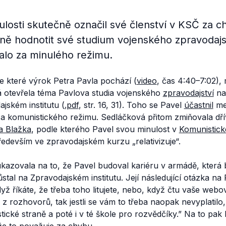
ulosti skutečně označil své členství v KSČ za c
ně hodnotit své studium vojenského zpravodajst
alo za minulého režimu.
e které výrok Petra Pavla pochází (
video
, čas 4:40–7:02),
 otevřela téma Pavlova studia vojenského
zpravodajství
na
jském institutu (
.pdf
, str. 16, 31). Toho se Pavel
účastnil
mez
za komunistického režimu. Sedláčková přitom zmiňovala dřívě
a Blažka
, podle kterého Pavel svou minulost v
Komunistick
edevším ve zpravodajském kurzu „relativizuje“.
kazovala na to, že Pavel budoval kariéru v armádě, která
ůstal na Zpravodajském institutu. Její následující otázka na
yž říkáte, že třeba toho litujete, nebo, když čtu vaše webo
 rozhovorů, tak jestli se vám to třeba naopak nevyplatilo, 
ické straně a poté i v té škole pro rozvědčíky.”
Na to pak 