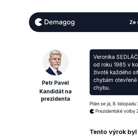
Ze s
Veronika SEDLÁČKO
od roku 1985 v ko
životě každého si
chybám otevřeně př
Petr Pavel
chybu.
Kandidát na
prezidenta
Ptám se já
,
8. listopadu
Prezidentské volby 
Tento výrok byl