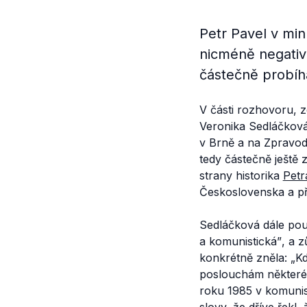
Petr Pavel v min
nicméně negativ
částečně probíh
V části rozhovoru, z
Veronika Sedláčková
v Brně a na Zpravoda
tedy částečně ještě 
strany historika
Petr
Československa a př
Sedláčková dále pou
a komunistická”
, a z
konkrétně zněla:
„Kd
poslouchám některé z
roku 1985 v komunist