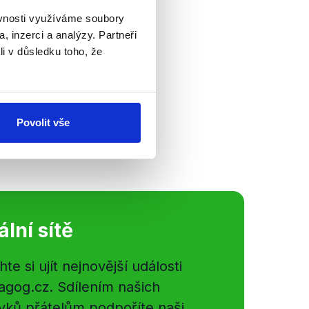
ěvnosti využíváme soubory
 prezidenta
, inzerci a analýzy. Partneři
li v důsledku toho, že
ou Sedláčkovou
ti jeho kariéry za
e tak mj. můžete
Povolit vše
ální sítě
e si ujít nejnovější události
gog.cz. Sdílením našich
vků přátelům podpoříte naši