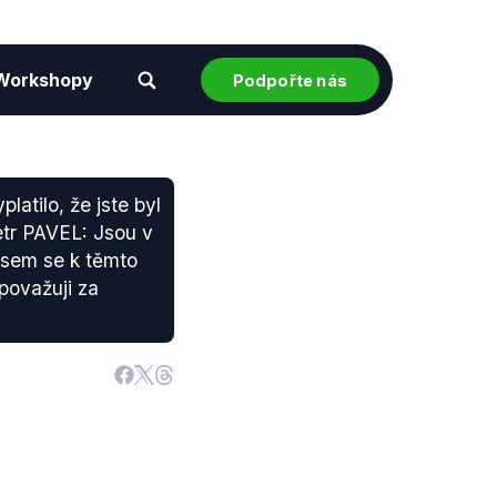
Workshopy
Podpořte nás
atilo, že jste byl
etr PAVEL: Jsou v
jsem se k těmto
 považuji za