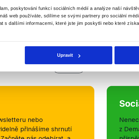
klam, poskytování funkcí sociálních médií a analýze naší návšt
Petr Pavel, kandidát na
 náš web používáte, sdílíme se svými partnery pro sociální média
 s dalšími informacemi, které jste jim poskytli nebo které získa
18. listopadu 2022
Petr Pavel v rozhovoru s Veronik
odpovídal na dotazy týkající se čás
minulého režimu. V naší analýze s
dočíst, co konkrétně Petr Pavel...
Upravit
OVĚŘENO
Číst dál
Soci
sletteru nebo
Nenecht
delně přinášíme shrnutí
z Dema
 Začněte nás odebírat, a
příspě