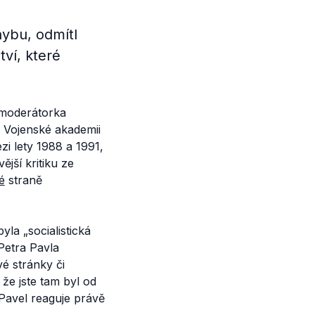
hybu, odmítl
ví, které
 moderátorka
 Vojenské akademii
i lety 1988 a 1991,
jší kritiku ze
é
straně
 byla
„socialistická
 Petra Pavla
vé stránky či
že jste tam byl od
Pavel reaguje právě