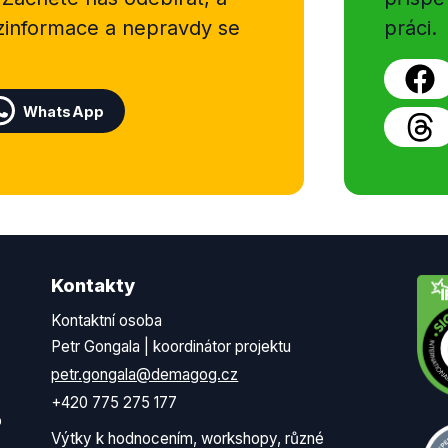
ezinformace a nepravdy se
práci.
WhatsApp
Kontakty
Kontaktní osoba
Petr Gongala | koordinátor projektu
petr.gongala@demagog.cz
+420 775 275 177
o
Výtky k hodnocením, workshopy, různé