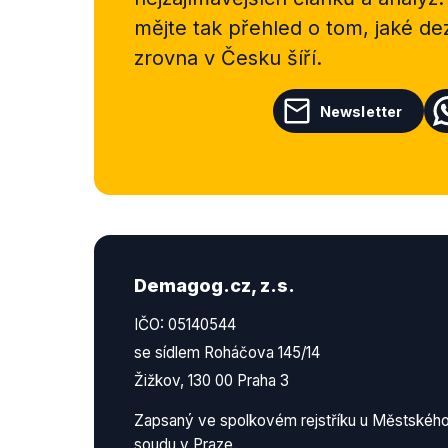
mějte tak přehled o tom, jaké d
zrovna v Česku šíří.
Newsletter
Demagog.cz, z.s.
IČO: 05140544
se sídlem Roháčova 145/14
Žižkov, 130 00 Praha 3
Zapsaný ve spolkovém rejstříku u Městskéh
soudu v Praze.