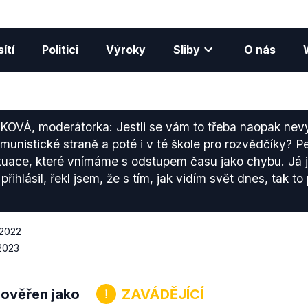
ítí
Politici
Výroky
Sliby
O nás
VÁ, moderátorka: Jestli se vám to třeba naopak nevypl
munistické straně a poté i v té škole pro rozvědčíky? P
tuace, které vnímáme s odstupem času jako chybu. Já 
ihlásil, řekl jsem, že s tím, jak vidím svět dnes, tak to
 2022
2023
 ověřen jako
ZAVÁDĚJÍCÍ