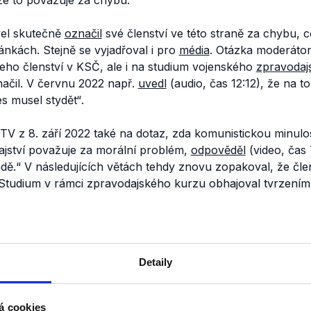
 že to považuje za chybu.
vel skutečně
označil
své členství ve této straně za chybu, 
nkách. Stejně se vyjadřoval i pro
média
. Otázka moderáto
eho členství v KSČ, ale i na studium vojenského
zpravodajs
ačil. V červnu 2022 např.
uvedl
(audio, čas 12:12), že na t
es musel stydět“
.
V z 8. září 2022 také na dotaz, zda komunistickou minulos
jství považuje za morální problém,
odpověděl
(video, čas 
adě.“
V následujících větách tehdy znovu zopakoval, že čle
Studium v rámci zpravodajského kurzu obhajoval tvrzením
dové době orientovalo primárně na výuku
jazyků
.
ravdu v tom, že v minulosti označil za chybu své členství
í zavádějící dojem, že takto dříve klasifikoval i své studium
Detaily
zu.
nili
á cookies