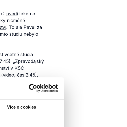
což
uvádí
také na
rky nicméně
tví
. To ale Pavel za
omto studiu nebylo
t včetně studia
7:45): „Z
pravodajský
nství v KSČ
 (
video
, čas 2:45),
 v KSČ. Jeho
 v rámci
Více o cookies