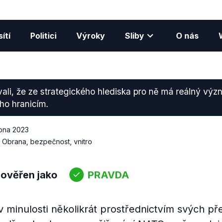
ítí
Politici
Výroky
Sliby
O nás
ali, že ze strategického hlediska pro ně má reálný vý
eho hranicím.
ubna 2023
Obrana, bezpečnost, vnitro
 ověřen jako
PRAVDA
 minulosti několikrát prostřednictvím svých pře