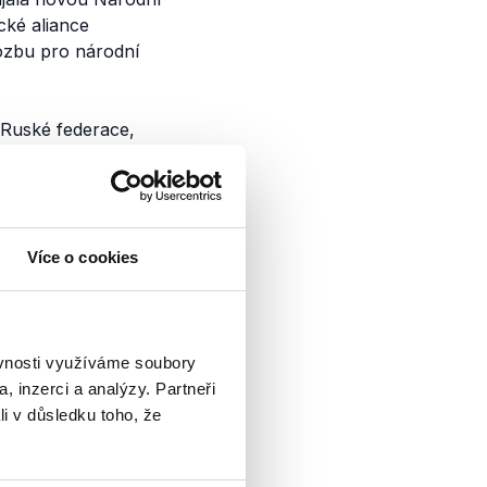
cké aliance
rozbu pro národní
 Ruské federace,
přibližování vojenské
egionech sousedících
eré vede
 dokument uvádí
Více o cookies
osti mluví i o
„vážné
 a jeho sousedů na
uská federace
ěvnosti využíváme soubory
 Aliance nebude
, inzerci a analýzy. Partneři
adimira Putina by
li v důsledku toho, že
a Rusko by bylo
ačkoli Ukrajina v té