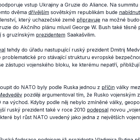
 podporuje vstup Ukrajiny a Gruzie do Aliance. Na summitu s
těmto dvěma
dřívějším
sovětským republikám bude
nabídnut
lenství, který uchazečské země
připravuje
na možné budoucí
uzie do Akčního plánu mluvil George W. Bush také těsně
í
s gruzínským
prezidentem
Saakašvilim.
al
tehdy do úřadu nastupující ruský prezident Dmitrij Med
ě problematické pro stávající strukturu evropské bezpečnos
e zástupci vojenského bloku, ke kterému nepatří, přibližují
toupit do NATO byly podle Ruska jednou z
příčin
války mez
 Medveděv
později argumentoval tím, že Rusko vojenským 
na východ. Kdyby podle něj nebylo zmíněné války, geopoli
ejší ruský prezident také v roce 2010
podepsal
novou „voje
 které byl růst NATO uvedený jako jedna z největších voje
uská federace podpisem již prezidenta Vladimira Putina př