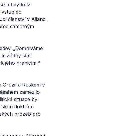
e tehdy totiž
vstup do
 členství v Alianci.
 před samotným
veděv.
„Domníváme
ti. Žádný stát
 k jeho hranicím,
“
i
Gruzií a Ruskem
v
zásahem zamezilo
tická situace by
nskou doktrínu
nských hrozeb pro
ijala novou Národní