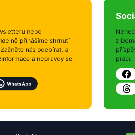
Soci
sletteru nebo
Nenecht
delně přinášíme shrnutí
z Dema
 Začněte nás odebírat, a
příspě
ezinformace a nepravdy se
práci.
WhatsApp