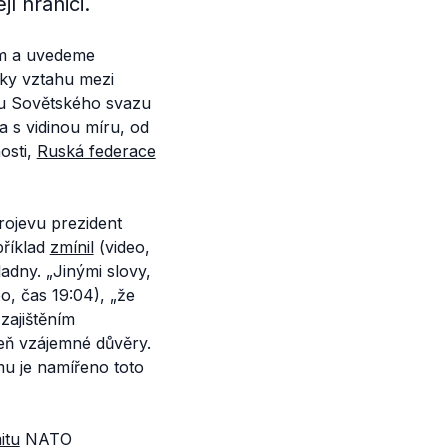
í hranici.
em a uvedeme
tky vztahu mezi
du Sovětského svazu
 a s vidinou míru, od
osti,
Ruská federace
ojevu prezident
příklad
zmínil
(video,
ladny.
„Jinými slovy,
o, čas 19:04),
„že
zajištěním
veň vzájemné důvěry.
mu je namířeno toto
itu
NATO