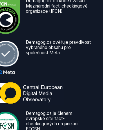
Demagog.cz ctí kodex zásad
Mezinárodní fact-checkingové
organizace (IFCN)
Demagog.cz ověřuje pravdivost
vybraného obsahu pro
společnost Meta
Demagog.cz je členem
evropské sítě fact-
checkingových organizací
EFCSN.