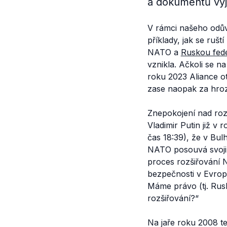
a dokumentů vyja
V rámci našeho odů
příklady, jak se ruš
NATO a
Ruskou fed
vznikla. Ačkoli se na
roku 2023 Aliance 
zase naopak za hro
Znepokojení nad roz
Vladimir Putin již 
čas 18:39), že v Bu
NATO posouvá svoji p
proces rozšiřování N
bezpečnosti v Evrop
Máme právo
(tj. Ru
rozšiřování?“
Na jaře roku 2008 t