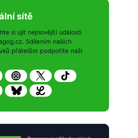
ální sítě
e si ujít nejnovější události
gog.cz. Sdílením našich
vků přátelům podpoříte naši