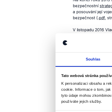
bezpečnostní
strateg
a posouvání její voj
bezpečnost (.
pdf
, st
V listopadu 2016 Vl
který mj. říká:
„Ruská
infrastruktury Alian
s Ruskem, považuje 
k prohlubování starý
Souhlas
(
bod 61
), že NATO s
krizi ve vztazích me
Tato webová stránka použív
Že je pro Moskvu po
východě Evropy dál
K personalizaci obsahu a re
uváděla, že pokud Ev
cookie. Informace o tom, jak
expandovat na východ
tyto údaje mohou zkombinovat
přítomnost
aliančníc
používáte jejich služby.
přinuceno jednat. D