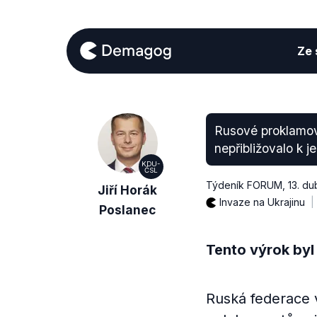
Ze s
Rusové proklamov
nepřibližovalo k j
KDU-
ČSL
Týdeník FORUM
,
13. d
Jiří Horák
Invaze na Ukrajinu
Poslanec
Tento výrok byl
Ruská federace v