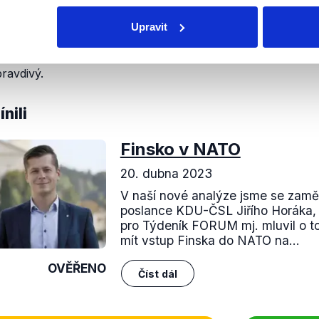
. ani pozvánku do
Akčního
plánu členství v NATO.
Upravit
jádření a dokumentů je patrné, že Rusko východní expanzi
pečnostní strategickou hrozbu, vůči které se vymezuje. V
pravdivý.
nili
Finsko v NATO
20. dubna 2023
V naší nové analýze jsme se zaměř
poslance KDU-ČSL Jiřího Horáka, 
pro Týdeník FORUM mj. mluvil o to
mít vstup Finska do NATO na...
OVĚŘENO
Číst dál