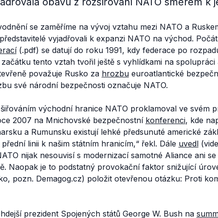
dřovala obavu z rozšiřování NATO směrem k jej
vodnění se zaměříme na vývoj vztahu mezi NATO a Rusk
tí představitelé vyjadřovali k expanzi NATO na východ. Počá
erací
(.pdf) se datují do roku 1991, kdy federace po rozpa
 začátku tento vztah tvořil ještě s vyhlídkami na spolupráci
otevřeně považuje Rusko za
hrozbu
euroatlantické bezpečn
zbu své národní bezpečnosti označuje NATO.
šiřováním východní hranice NATO proklamoval ve svém pr
v roce 2007 na Mnichovské bezpečnostní
konferenci
, kde na
lharsku a Rumunsku existují lehké předsunuté americké zák
řední linii k našim státním hranicím,“
řekl. Dále
uvedl
(vide
ATO nijak nesouvisí s modernizací samotné Aliance ani se 
ě. Naopak je to podstatný provokační faktor snižující úro
sko, pozn. Demagog.cz)
položit otevřenou otázku: Proti ko
ehdejší prezident Spojených států George W. Bush na
summ