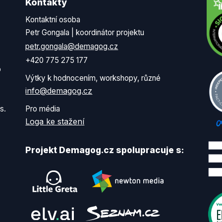
Kontakty
Kontaktní osoba
Petr Gongala | koordinátor projektu
petr.gongala@demagog.cz
+420 775 275 177
o
Výtky k hodnocením, workshopy, různé
info@demagog.cz
s.
Pro média
Loga ke stažení
Projekt Demagog.cz spolupracuje s: