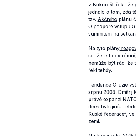
v Bukurešti
řekl
, že
jednalo o tom, zda 
tzv.
Akčního
plánu č
O podpoře vstupu Gr
summitem
na setkán
Na tyto plány
reagov
se, že je to extrémn
nemůže být rád, že s
řekl tehdy.
Tendence Gruzie vs
srpnu
2008.
Dmitrij
právě expanzi NATO 
dnes byla jiná. Tehd
Ruské federace“, ve
zemi.
Na konci roku 2015 R