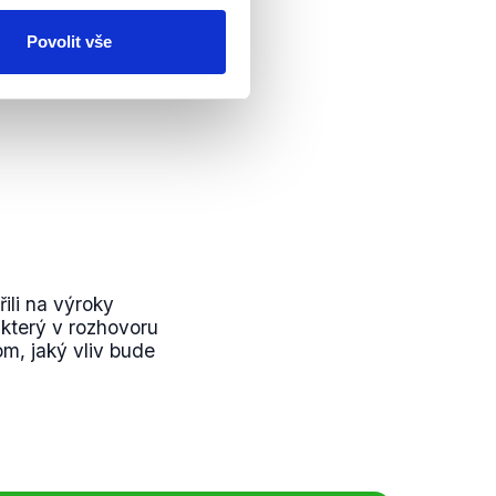
Povolit vše
 NATO vidí již
ýrok Jiřího Horáka
ili na výroky
který v rozhovoru
m, jaký vliv bude