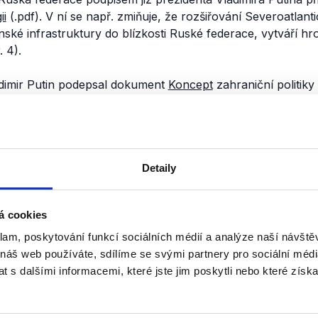
ii
(.pdf). V ní se např. zmiňuje, že rozšiřování Severoatlanti
enské infrastruktury do blízkosti Ruské federace, vytváří h
r. 4).
adimir Putin podepsal dokument
Koncept
zahraniční politiky
 federace se i nadále staví negativně k rozšiřování NATO, 
ce k ruským hranicím a k její rostoucí vojenské aktivitě v r
je za porušení zásady rovné a nedělitelné bezpečnosti, kt
ch a vzniku nových dělících linií v Evropě.“
(
bod 70
) Dále
Detaily
polu s EU usilují o
„geopolitickou expanzi“
, a v této souvisl
zi Ruskem a západními státy“
.
á cookies
dstatné, aby se Aliance držela co nejdále od hranic Ruska
e
dokládají
i požadavky Kremlu z konce roku
2021
. Tehdy
R
klam, poskytování funkcí sociálních médií a analýze naší návšt
ropa nechce napjaté vztahy, je potřeba závazně slíbit, že
 náš web používáte, sdílíme se svými partnery pro sociální média
 a nebude se zajímat o Ukrajinu. Podle tehdejších slov Vl
 s dalšími informacemi, které jste jim poskytli nebo které získa
h sil a vybavení na Ukrajině bylo
„překročení červené linie“
oplňme, že ruská invaze na Ukrajinu začala v
únoru 2022
, 