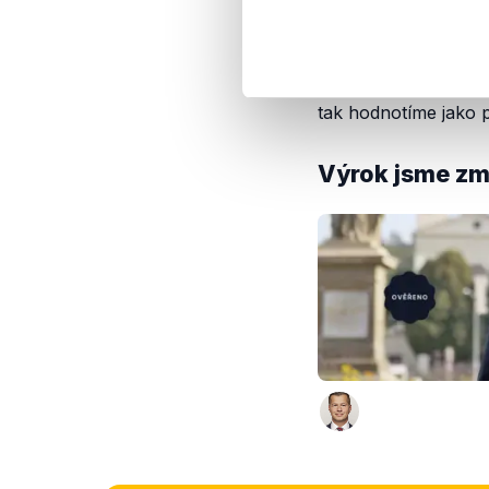
době nedostala např
Z výše uvedených vy
dlouhodobě jako bez
tak hodnotíme jako 
Výrok jsme zmí