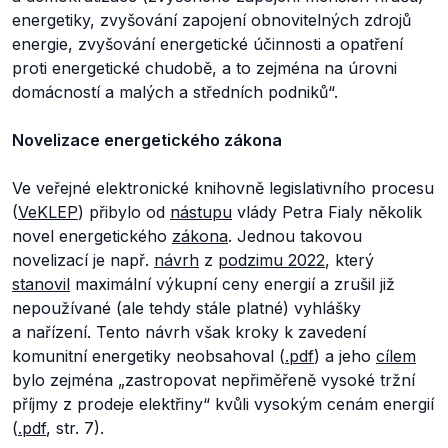
energetiky, zvyšování zapojení obnovitelných zdrojů
energie, zvyšování energetické účinnosti a opatření
proti energetické chudobě, a to zejména na úrovni
domácností a malých a středních podniků“.
Novelizace energetického zákona
Ve veřejné elektronické knihovně legislativního procesu
(
VeKLEP
) přibylo od
nástupu
vlády Petra Fialy několik
novel energetického
zákona
. Jednou takovou
novelizací je např.
návrh
z
podzimu 2022
, který
stanovil
maximální výkupní ceny energií a zrušil již
nepoužívané (ale tehdy stále platné) vyhlášky
a nařízení. Tento návrh však kroky k zavedení
komunitní energetiky neobsahoval (
.pdf
) a jeho
cílem
bylo zejména
„zastropovat nepřiměřeně vysoké tržní
příjmy z prodeje elektřiny“
kvůli vysokým cenám energií
(
.pdf
, str. 7).