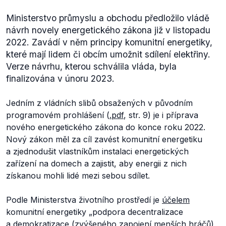
Ministerstvo průmyslu a obchodu předložilo vládě
návrh novely energetického zákona již v listopadu
2022. Zavádí v něm principy komunitní energetiky,
které mají lidem či obcím umožnit sdílení elektřiny.
Verze návrhu, kterou schválila vláda, byla
finalizována v únoru 2023.
Jedním z vládních slibů obsažených v původním
programovém prohlášení (
.pdf
, str. 9) je i příprava
nového energetického zákona do konce roku 2022.
Nový zákon měl za cíl zavést komunitní energetiku
a zjednodušit vlastníkům instalaci energetických
zařízení na domech a zajistit, aby energii z nich
získanou mohli lidé mezi sebou sdílet.
Podle Ministerstva životního prostředí je
účelem
komunitní energetiky
„podpora decentralizace
a demokratizace (zvýšeného zapojení menších hráčů)