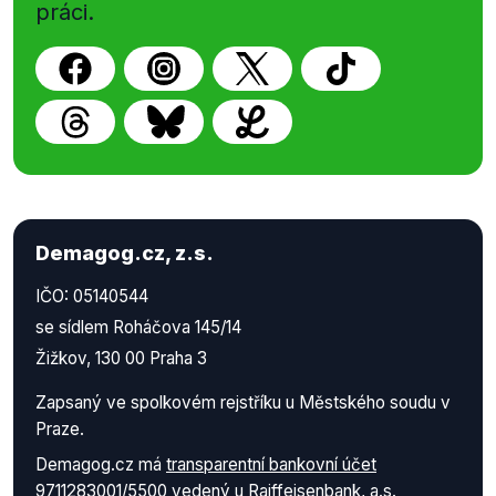
práci.
Demagog.cz, z.s.
IČO: 05140544
se sídlem Roháčova 145/14
Žižkov, 130 00 Praha 3
Zapsaný ve spolkovém rejstříku u Městského soudu v
Praze.
Demagog.cz má
transparentní bankovní účet
9711283001/5500
vedený u Raiffeisenbank, a.s.