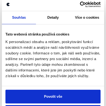
Ministerstvo průmyslu a obchodu dokončilo návrh
novely energetického zákona, který zavádí principy
komunitní energetiky a lidem, firmám či obcím
Souhlas
Detaily
Více o cookies
usnadňuje sdílení elektřiny, již v listopadu 2022.
Konkrétní návrh, který vláda Petra Fialy projednávala,
byl zcela dokončen až v únoru 2023. Fialův kabinet jej
Tato webová stránka používá cookies
poté schválil a předložil Poslanecké sněmovně
K personalizaci obsahu a reklam, poskytování funkcí
v červnu 2023, která jej přijala v prosinci 2023, kdy
sociálních médií a analýze naší návštěvnosti využíváme
novela zároveň prošla celým legislativním procesem
soubory cookie. Informace o tom, jak náš web používáte,
a umožnila tak sdílení energií od léta 2024. Návrh
sdílíme se svými partnery pro sociální média, inzerci a
novely MPO nicméně připravilo do konce roku 2022,
analýzy. Partneři tyto údaje mohou zkombinovat s
a slib proto hodnotíme jako splněný.
dalšími informacemi, které jste jim poskytli nebo které
získali v důsledku toho, že používáte jejich služby.
Zůstaňme v kontaktu
Povolit vše
Přihlaste se k odběru našeho