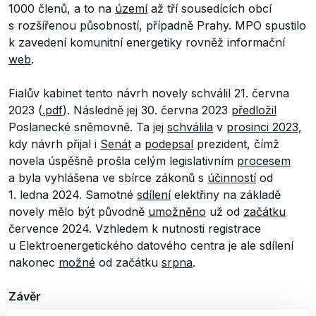
1000 členů, a to na
území
až tří sousedících obcí
s rozšířenou působností, případně Prahy. MPO spustilo
k zavedení komunitní energetiky rovněž informační
web
.
Fialův kabinet tento návrh novely schválil 21. června
2023 (
.pdf
). Následně jej 30. června 2023
předložil
Poslanecké sněmovně. Ta jej
schválila
v
prosinci 2023
,
kdy návrh přijal i
Senát
a
podepsal
prezident, čímž
novela úspěšně prošla celým legislativním
procesem
a byla vyhlášena ve sbírce zákonů s
účinností
od
1. ledna 2024. Samotné
sdílení
elektřiny na základě
novely mělo být původně
umožněno
už od
začátku
července 2024. Vzhledem k nutnosti registrace
u Elektroenergetického datového centra je ale sdílení
nakonec
možné
od začátku
srpna
.
Závěr