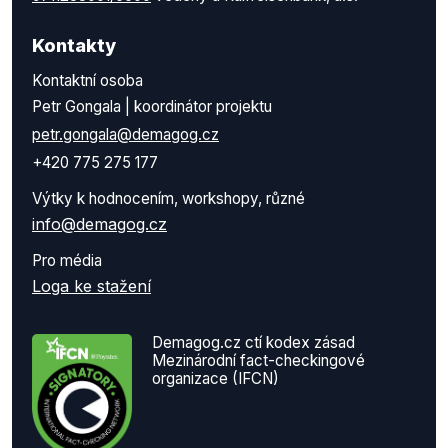
Kontakty
Kontaktní osoba
Petr Gongala | koordinátor projektu
petr.gongala@demagog.cz
+420 775 275 177
Výtky k hodnocením, workshopy, různé
info@demagog.cz
Pro média
Loga ke stažení
Demagog.cz ctí kodex zásad
Mezinárodní fact-checkingové
organizace (IFCN)