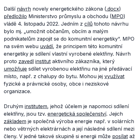
Další
návrh
novely energetického zákona (
.docx
)
předložilo
Ministerstvo průmyslu a obchodu (
MPO
)
vládě 4. listopadu 2022. Jedním z
cílů
tohoto návrhu
bylo mj.
„umožnit občanům, obcím a malým
podnikatelům zapojit se do komunitní energetiky“.
MPO
na svém webu
uvádí
, že principem této komunitní
energetiky je sdílení vlastní vyrobené elektřiny. Návrh
proto
zavedl
institut
aktivního zákazníka, který
umožňuje
sdílet vyrobenou elektřinu na jiné předávací
místo, např. z chalupy do bytu. Mohou jej
využívat
fyzické a právnické osoby, obce i neziskové
organizace.
Druhým
institutem
, jehož účelem je napomoci sdílení
elektřiny, jsou tzv.
energetická společenství
. Jejich
základem
je společná výroba energie např. v solárních
nebo větrných elektrárnách a její následné sdílení mezi
členy. V jedné takové skupině si energii může
posílat
až