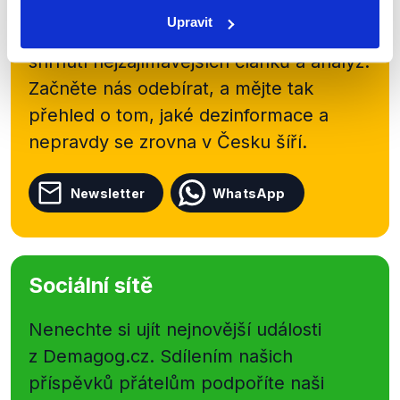
newsletteru nebo
whatsappového
Upravit
kanálu, kde pravidelně přinášíme
shrnutí nejzajímavějších článků a analýz.
Začněte nás odebírat, a mějte tak
přehled o tom, jaké dezinformace a
nepravdy se zrovna v Česku šíří.
Newsletter
WhatsApp
Sociální sítě
Nenechte si ujít nejnovější události
z Demagog.cz. Sdílením našich
příspěvků přátelům podpoříte naši