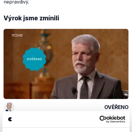
nepravdivý.
Výrok jsme zmínili
OVĚŘENO
Nejmenování Filipa Turka
prezidentovým pohledem