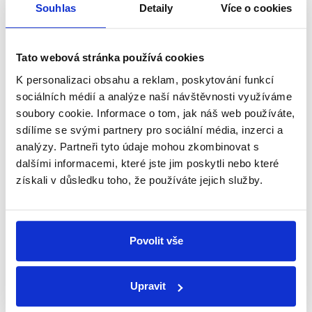
Souhlas
Detaily
Více o cookies
17. února 2026
Prezident Petr Pavel byl hostem pořadu Za pět
minut dvanáct v televizi Nova. V první části pořadu
Tato webová stránka používá cookies
mluvil zejména o nejmenování Filipa Turka do
ministerské pozice, o svých minulých...
K personalizaci obsahu a reklam, poskytování funkcí
sociálních médií a analýze naší návštěvnosti využíváme
Číst dál
soubory cookie. Informace o tom, jak náš web používáte,
sdílíme se svými partnery pro sociální média, inzerci a
analýzy. Partneři tyto údaje mohou zkombinovat s
dalšími informacemi, které jste jim poskytli nebo které
Zůstaňme v kontaktu
získali v důsledku toho, že používáte jejich služby.
Přihlaste se k odběru našeho
newsletteru nebo
whatsappového
Povolit vše
kanálu, kde pravidelně přinášíme
shrnutí nejzajímavějších článků a analýz.
Upravit
Začněte nás odebírat, a mějte tak