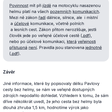
Povinnost
mít při
jízdě
na motocyklu nasazenou
helmu platí na všech
pozemních
komunikacích
.
Mezi ně zákon
řadí
dálnice, silnice, ale i místní
a
účelové
komunikace, včetně polních
a lesních cest. Zákon přitom nerozlišuje, jestli
člověk jede po veřejné účelové cestě (
.pdf
),
nebo po účelové komunikaci,
která
veřejnosti
přístupná
není
. Pravidla jsou stanovena
jednotně
(
.pdf
).
Závěr
Jiné informace, které by popisovaly délku Pavlovy
cesty bez helmy, se nám ve veřejně dostupných
zdrojích nepodařilo dohledat. Vzhledem k tomu, že sám
dříve několikrát uvedl, že jeho cesta bez helmy byla
dlouhá zhruba 1,5 km, hodnotíme výrok jako