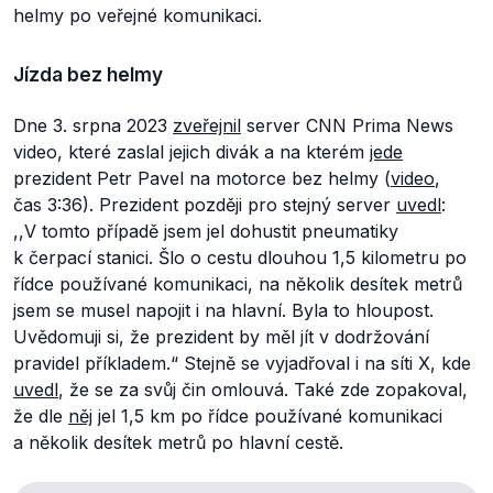
helmy po veřejné komunikaci.
Jízda bez helmy
Dne 3. srpna 2023
zveřejnil
server CNN Prima News
video, které zaslal jejich divák a na kterém
jede
prezident Petr Pavel na motorce bez helmy (
video
,
čas 3:36). Prezident později pro stejný server
uvedl
:
,,V tomto případě jsem jel dohustit pneumatiky
k čerpací stanici. Šlo o cestu dlouhou 1,5 kilometru po
řídce používané komunikaci, na několik desítek metrů
jsem se musel napojit i na hlavní. Byla to hloupost.
Uvědomuji si, že prezident by měl jít v dodržování
pravidel příkladem.“
Stejně se vyjadřoval i na síti X, kde
uvedl
, že se za svůj čin omlouvá. Také zde zopakoval,
že dle
něj
jel 1,5 km po řídce používané komunikaci
a několik desítek metrů po hlavní cestě.