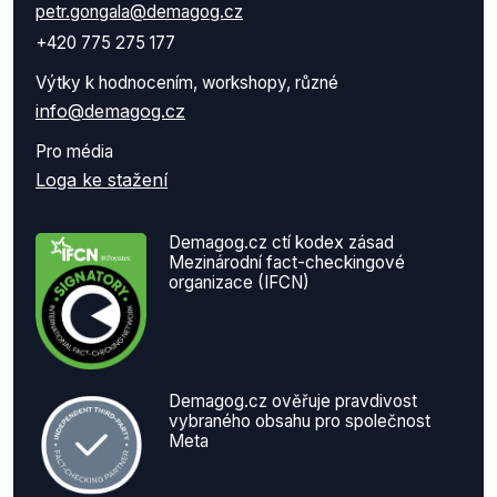
petr.gongala@demagog.cz
+420 775 275 177
Výtky k hodnocením, workshopy, různé
info@demagog.cz
Pro média
Loga ke stažení
Demagog.cz ctí kodex zásad
Mezinárodní fact-checkingové
organizace (IFCN)
Demagog.cz ověřuje pravdivost
vybraného obsahu pro společnost
Meta