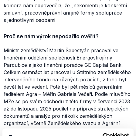
komora nám odpověděla, že
„nekomentuje konkrétní
smluvní, pracovněprávní ani jiné formy spolupráce
s jednotlivými osobami
Proč se nám výrok nepodařilo ověřit?
Ministr zemědělství Martin Šebestyán pracoval ve
finančním oddělení společnosti Energostrojírny
Pardubice a jako finanční poradce GE Capital Bank.
Celkem osmnáct let pracoval u Státního zemědělského
intervenčního fondu na různých pozicích, z toho byl
devět let ve vedení. Poté byl pět měsíců generálním
ředitelem Agra – Měřín Gabriela Večeři. Podle mluvčího
MZe se po svém odchodu z této firmy v červenci 2023
až do listopadu 2025 podílel na přípravě strategických
dokumentů a analýz pro několik zemědělských
organizací, včetně Zemědělského svazu a Agrární
komory. Jeho spolupráci s oběma organizacemi sice