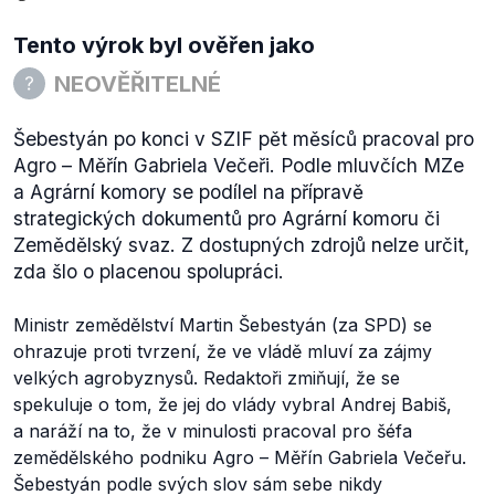
Tento výrok byl ověřen jako
NEOVĚŘITELNÉ
Šebestyán po konci v SZIF pět měsíců pracoval pro
Agro – Měřín Gabriela Večeři. Podle mluvčích MZe
a Agrární komory se podílel na přípravě
strategických dokumentů pro Agrární komoru či
Zemědělský svaz. Z dostupných zdrojů nelze určit,
zda šlo o placenou spolupráci.
Ministr zemědělství Martin Šebestyán (za SPD) se
ohrazuje proti tvrzení, že ve vládě mluví za zájmy
velkých agrobyznysů. Redaktoři zmiňují, že se
spekuluje o tom, že jej do vlády vybral Andrej Babiš,
a naráží na to, že v minulosti pracoval pro šéfa
zemědělského podniku Agro – Měřín Gabriela Večeřu.
Šebestyán podle svých slov sám sebe nikdy