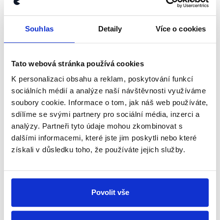
potvrdila i mluvčí Agrární komory, nezjistili jsme ovšem,
zdali se jednalo o placenou spolupráci, srovnatelnou
s prací pro Gabriela Večeřu. Výrok proto hodnotíme
Souhlas
Detaily
Více o cookies
jako neověřitelný.
Tato webová stránka používá cookies
Výrok jsme zmínili
K personalizaci obsahu a reklam, poskytování funkcí
sociálních médií a analýze naší návštěvnosti využíváme
soubory cookie. Informace o tom, jak náš web používáte,
sdílíme se svými partnery pro sociální média, inzerci a
analýzy. Partneři tyto údaje mohou zkombinovat s
dalšími informacemi, které jste jim poskytli nebo které
získali v důsledku toho, že používáte jejich služby.
Povolit vše
OVĚŘENO