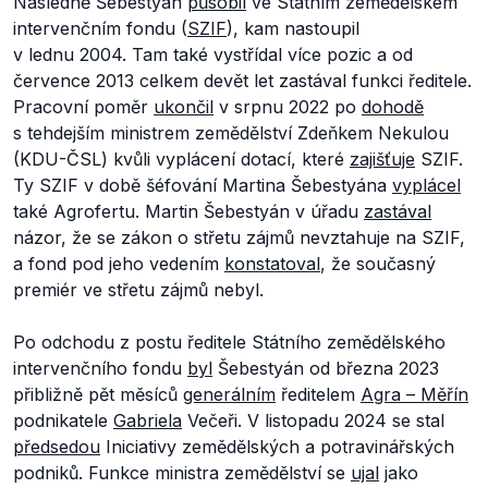
Následně Šebestyán
působil
ve Státním zemědělském
intervenčním fondu (
SZIF
), kam nastoupil
v lednu 2004. Tam také vystřídal více pozic a od
července 2013 celkem devět let zastával funkci ředitele.
Pracovní poměr
ukončil
v srpnu 2022 po
dohodě
s tehdejším ministrem zemědělství Zdeňkem Nekulou
(KDU-ČSL) kvůli vyplácení dotací, které
zajišťuje
SZIF.
Ty SZIF v době šéfování Martina Šebestyána
vyplácel
také Agrofertu. Martin Šebestyán v úřadu
zastával
názor, že se zákon o střetu zájmů nevztahuje na SZIF,
a fond pod jeho vedením
konstatoval
, že současný
premiér ve střetu zájmů nebyl.
Po odchodu z postu ředitele Státního zemědělského
intervenčního fondu
byl
Šebestyán od března 2023
přibližně pět měsíců
generálním
ředitelem
Agra – Měřín
podnikatele
Gabriela
Večeři. V listopadu 2024 se stal
předsedou
Iniciativy zemědělských a potravinářských
podniků. Funkce ministra zemědělství se
ujal
jako