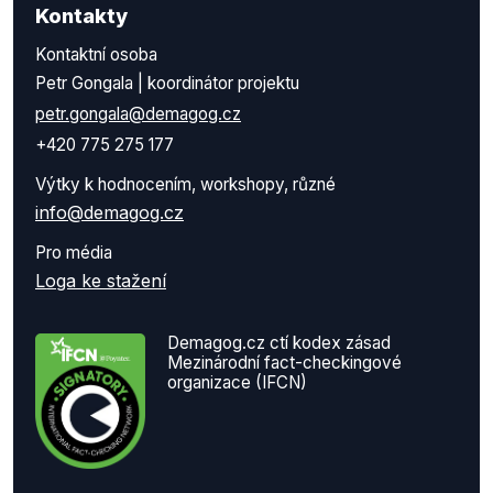
Kontakty
Kontaktní osoba
Petr Gongala | koordinátor projektu
petr.gongala@demagog.cz
+420 775 275 177
Výtky k hodnocením, workshopy, různé
info@demagog.cz
Pro média
Loga ke stažení
Demagog.cz ctí kodex zásad
Mezinárodní fact-checkingové
organizace (IFCN)