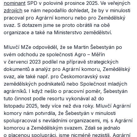
nominant
SPD v polovině prosince 2025. Ve veřejných
zdrojích
se nám nepodařilo dohledat, že by v minulosti
pracoval pro Agrární komoru nebo pro Zemědělský
svaz. S dotazem jsme se proto obrátili na obě
organizace a také na Ministerstvo zemědělství.
Mluvčí MZe odpověděl, že se Martin Šebestyán po
svém odchodu ze společnosti Agro – Měřín
v červenci 2023 podílel na přípravě strategických
dokumentů a analýz pro Agrární komoru, Zemědělský
svaz, ale také např. pro Českomoravský svaz
zemědělských podnikatelů nebo Společnost mladých
agrárníků. I když nešlo o pracovní poměr, Šebestyán
tuto činnost podle resortu vykonával až do
listopadu 2025, tedy více než dva roky. Mluvčí Agrární
komory nám potvrdila, že Šebestyán v minulosti
spolupracoval s nevládními organizacemi, mj. s Agrární
komorou a Zemědělským svazem. Zdali se jednalo
o placenou spolupráci, jsme nicméně nezjistili, Agrární