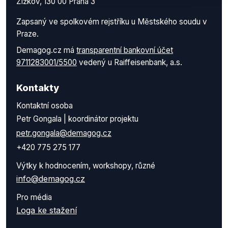
Žižkov, 130 00 Praha 3
Zapsaný ve spolkovém rejstříku u Městského soudu v
Praze.
Demagog.cz má
transparentní bankovní účet
9711283001/5500
vedený u Raiffeisenbank, a.s.
Kontakty
Kontaktní osoba
Petr Gongala | koordinátor projektu
petr.gongala@demagog.cz
+420 775 275 177
Výtky k hodnocením, workshopy, různé
info@demagog.cz
Pro média
Loga ke stažení