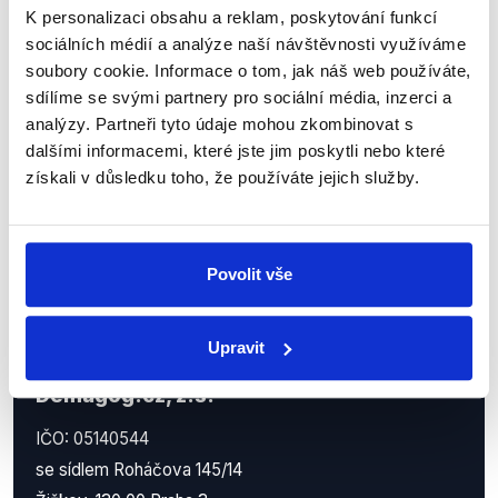
K personalizaci obsahu a reklam, poskytování funkcí
sociálních médií a analýze naší návštěvnosti využíváme
Nenechte si ujít nejnovější události
soubory cookie. Informace o tom, jak náš web používáte,
z Demagog.cz. Sdílením našich
sdílíme se svými partnery pro sociální média, inzerci a
příspěvků přátelům podpoříte naši
analýzy. Partneři tyto údaje mohou zkombinovat s
práci.
dalšími informacemi, které jste jim poskytli nebo které
získali v důsledku toho, že používáte jejich služby.
Povolit vše
Upravit
Demagog.cz, z.s.
IČO: 05140544
se sídlem Roháčova 145/14