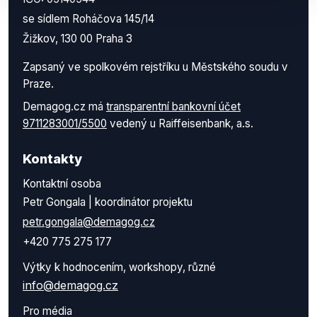
se sídlem Roháčova 145/14
Žižkov, 130 00 Praha 3
Zapsaný ve spolkovém rejstříku u Městského soudu v
Praze.
Demagog.cz má
transparentní bankovní účet
9711283001/5500
vedený u Raiffeisenbank, a.s.
Kontakty
Kontaktní osoba
Petr Gongala | koordinátor projektu
petr.gongala@demagog.cz
+420 775 275 177
Výtky k hodnocením, workshopy, různé
info@demagog.cz
Pro média