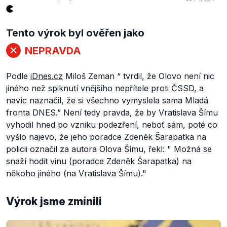
Tento výrok byl ověřen jako
NEPRAVDA
Podle
iDnes.cz
Miloš Zeman “
tvrdil, že Olovo není nic
jiného než spiknutí vnějšího nepřítele proti ČSSD, a
navíc naznačil, že si všechno vymyslela sama Mladá
fronta DNES
.” Není tedy pravda, že by Vratislava Šímu
vyhodil hned po vzniku podezření, neboť sám, poté co
vyšlo najevo, že jeho poradce Zdeněk Šarapatka na
policii označil za autora Olova Šímu, řekl: "
Možná se
snaží hodit vinu (poradce Zdeněk Šarapatka) na
někoho jiného (na Vratislava Šímu)
."
Výrok jsme zmínili