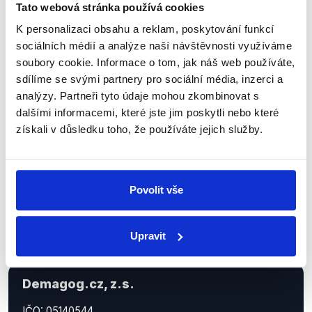
Tato webová stránka používá cookies
K personalizaci obsahu a reklam, poskytování funkcí
Sociální sítě
sociálních médií a analýze naší návštěvnosti využíváme
soubory cookie. Informace o tom, jak náš web používáte,
Nenechte si ujít nejnovější události
sdílíme se svými partnery pro sociální média, inzerci a
z Demagog.cz. Sdílením našich
analýzy. Partneři tyto údaje mohou zkombinovat s
příspěvků přátelům podpoříte naši
dalšími informacemi, které jste jim poskytli nebo které
získali v důsledku toho, že používáte jejich služby.
práci.
Povolit vše
Upravit
Demagog.cz, z.s.
IČO: 05140544