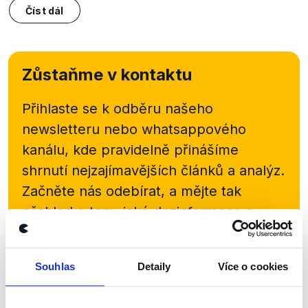
Číst dál
Zůstaňme v kontaktu
Přihlaste se k odběru našeho
newsletteru nebo
whatsappového
kanálu, kde pravidelně přinášíme
shrnutí nejzajímavějších článků a analýz.
Začněte nás odebírat, a mějte tak
přehled o tom, jaké dezinformace a
nepravdy se zrovna v Česku šíří.
Souhlas
Detaily
Více o cookies
Newsletter
WhatsApp