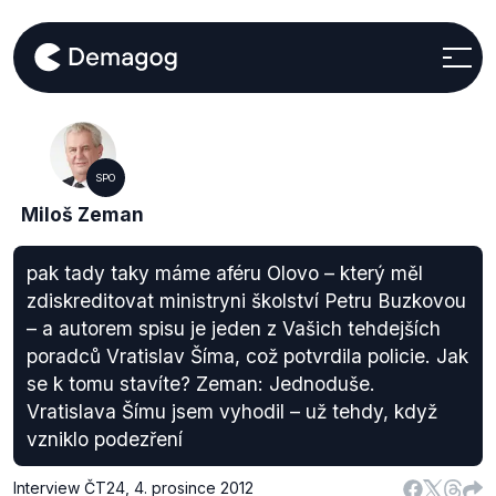
SPO
Miloš Zeman
pak tady taky máme aféru Olovo – který měl
zdiskreditovat ministryni školství Petru Buzkovou
– a autorem spisu je jeden z Vašich tehdejších
poradců Vratislav Šíma, což potvrdila policie. Jak
se k tomu stavíte? Zeman: Jednoduše.
Vratislava Šímu jsem vyhodil – už tehdy, když
vzniklo podezření
Interview ČT24
,
4. prosince 2012