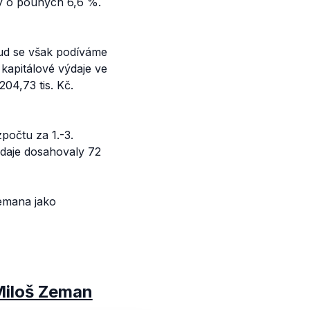
dy o pouhých 6,6 %.
kud se však podíváme
í kapitálové výdaje ve
204,73 tis. Kč.
počtu za 1.-3.
výdaje dosahovaly 72
Zemana jako
 Miloš Zeman