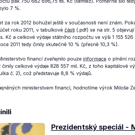
počtu pak 750 682 696,75 tis. Kč (tamtéž). Poměrně šlo te
bylo 7 %.
et za rok 2012 bohužel ještě v současnosti není znám. Po
 účet roku 2011, v tabulkové
části
(.pdf) se na str. 5 objevuj
is. Kč a celkové výdaje státního rozpočtu ve výši 1 155 526 
roce 2011 tedy činily skutečně 10 % (přesně 10,3 %).
inisterstvo financí zveřejnilo pouze
informace
o plnění roz
12 činily celkové výdaje 828 557 mil. Kč, z toho kapitálové 
ulka č. 2), což představuje 8,8 % výdajů.
řejněných ministerstvem financí, hodnotíme výrok Miloše 
nili
Prezidentský speciál -