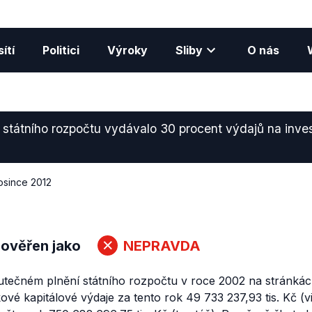
ítí
Politici
Výroky
Sliby
O nás
e státního rozpočtu vydávalo 30 procent výdajů na inves
rosince 2012
 ověřen jako
NEPRAVDA
utečném plnění státního rozpočtu v roce 2002 na stránkác
kové kapitálové výdaje za tento rok 49 733 237,93 tis. Kč (vi