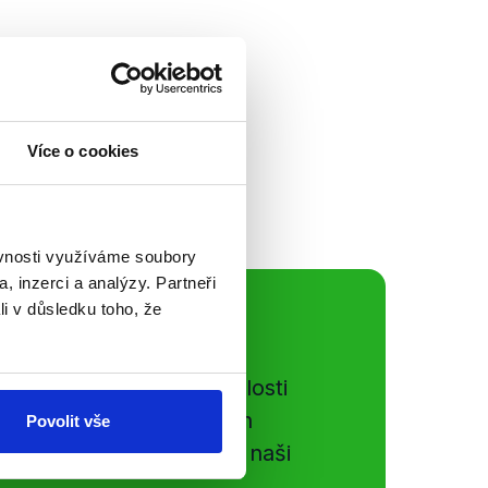
Zemanem.
Více o cookies
ěvnosti využíváme soubory
, inzerci a analýzy. Partneři
li v důsledku toho, že
ální sítě
e si ujít nejnovější události
gog.cz. Sdílením našich
Povolit vše
vků přátelům podpoříte naši