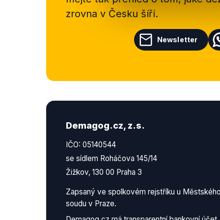
zrovna v Česku šíří.
Newsletter
Demagog.cz, z.s.
IČO: 05140544
se sídlem Roháčova 145/14
Žižkov, 130 00 Praha 3
Zapsaný ve spolkovém rejstříku u Městskéh
soudu v Praze.
Demagog.cz má
transparentní bankovní účet