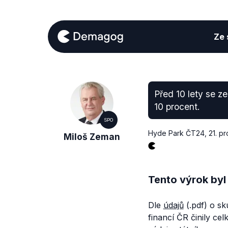
Ze s
Před 10 lety se z
10 procent.
SPO
Hyde Park ČT24
,
21. p
Miloš Zeman
Tento výrok byl
Dle
údajů
(.pdf) o sk
financí ČR činily cel