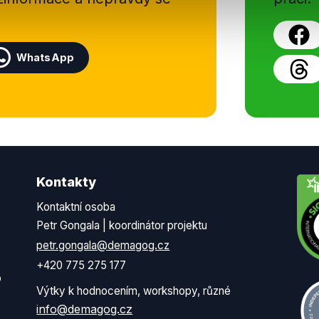
WhatsApp
Kontakty
Kontaktní osoba
Petr Gongala | koordinátor projektu
petr.gongala@demagog.cz
+420 775 275 177
o
Výtky k hodnocením, workshopy, různé
info@demagog.cz