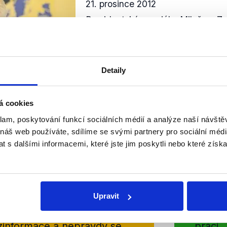
21. prosince 2012
Prezidentský speciál s Milošem 
Číst dál
Detaily
OVĚŘENO
á cookies
klam, poskytování funkcí sociálních médií a analýze naší návšt
 náš web používáte, sdílíme se svými partnery pro sociální média
 s dalšími informacemi, které jste jim poskytli nebo které získa
Soci
sletteru nebo
Nenecht
delně přinášíme shrnutí
z Dema
Upravit
 Začněte nás odebírat, a
příspě
ezinformace a nepravdy se
práci.