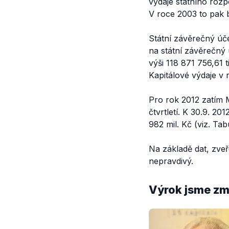
výdaje státního roz
V roce 2003 to pak 
Státní závěrečný úč
na státní závěrečný
výši 118 871 756,61 t
Kapitálové výdaje v 
Pro rok 2012 zatím M
čtvrtletí. K 30.9. 20
982 mil. Kč (viz. Tab
Na základě dat, zve
nepravdivý.
Výrok jsme zmí