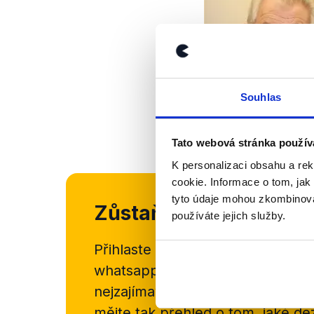
Souhlas
Tato webová stránka použív
K personalizaci obsahu a re
cookie. Informace o tom, jak
tyto údaje mohou zkombinovat
Zůstaňme v kontaktu
používáte jejich služby.
Přihlaste se k odběru našeho
new
whatsappového kanálu, kde pravi
nejzajímavějších článků a analýz.
mějte tak přehled o tom, jaké d