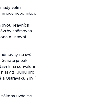
omady velmi
 projde nebo nikoli.
m dvou právních
 návrhy sněmovna
kona
a
ústavní
 sněmovny na své
h Senátu je pak
 Návrh na schválení
 hlasy z Klubu pro
a Ostravak). Zbylí
e zákona uvádíme