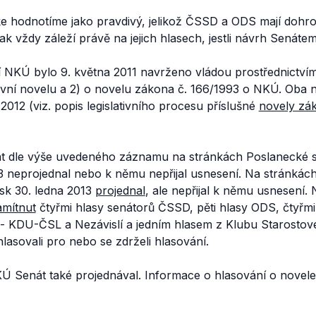
e hodnotíme jako pravdivý, jelikož ČSSD a ODS mají dohr
ak vždy záleží právě na jejich hlasech, jestli návrh Senátem
 NKÚ bylo 9. května 2011 navrženo vládou prostřednictví
avní novelu a 2) o novelu zákona č. 166/1993 o NKÚ. Oba
 2012 (viz. popis legislativního procesu příslušné
novely zá
át dle výše uvedeného záznamu na stránkách Poslanecké
13 neprojednal nebo k němu nepřijal usnesení. Na stránkác
isk 30. ledna 2013
projednal
, ale nepřijal k němu usnesení.
amítnut
čtyřmi hlasy senátorů ČSSD, pěti hlasy ODS, čtyřmi
 KDU-ČSL a Nezávislí a jedním hlasem z Klubu Starostové 
asovali pro nebo se zdrželi hlasování.
 Senát také projednával. Informace o hlasování o novel