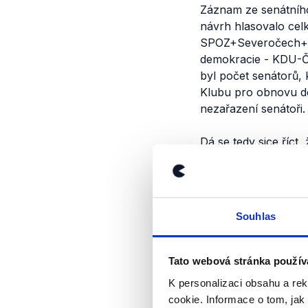
Záznam ze senátníh
návrh hlasovalo cel
SPOZ+Severočech+KS
demokracie - KDU-Č
byl počet senátorů, 
Klubu pro obnovu de
nezařazení senátoři.
Dá se tedy sice říct
jejich nehlasováním.
Výrok jsme zmí
Souhlas
Tato webová stránka použív
K personalizaci obsahu a re
cookie. Informace o tom, jak