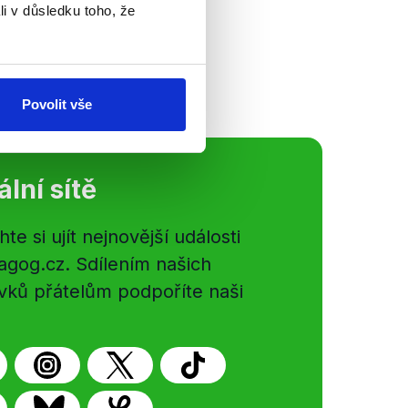
s korupcí Karolína
li v důsledku toho, že
ního výboru
p (KSČM)....
Povolit vše
ální sítě
e si ujít nejnovější události
gog.cz. Sdílením našich
vků přátelům podpoříte naši