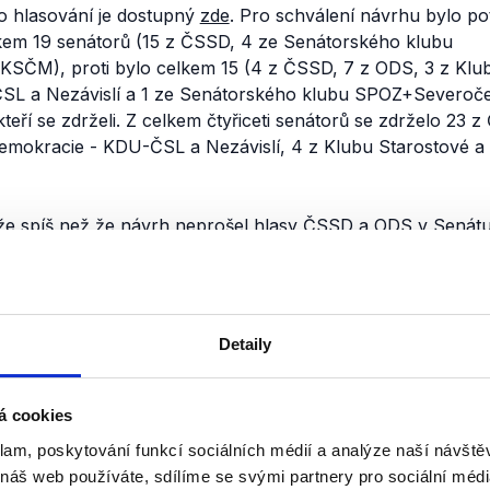
o hlasování je dostupný
zde
. Pro schválení návrhu bylo po
kem 19 senátorů (15 z ČSSD, 4 ze Senátorského klubu
ČM), proti bylo celkem 15 (4 z ČSSD, 7 z ODS, 3 z Klu
SL a Nezávislí a 1 ze Senátorského klubu SPOZ+Severo
kteří se zdrželi. Z celkem čtyřiceti senátorů se zdrželo 23 
mokracie - KDU-ČSL a Nezávislí, 4 z Klubu Starostové a 
, že spíš než že návrh neprošel hlasy ČSSD a ODS v Senátu
 Nicméně vzhledem k jejich výrazné většině hodnotíme výro
nili
Detaily
Financování politických
pravomoci NKÚ
á cookies
14. dubna 2013
klam, poskytování funkcí sociálních médií a analýze naší návšt
V neděli byly politickými hosty V
 náš web používáte, sdílíme se svými partnery pro sociální média