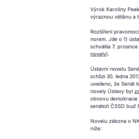
Výrok Karolíny Peak
výraznou většinu a t
Rozšíření pravomocí
norem. Jde o 1) úst
schválila 7. prosince
novely
).
Ústavní novelu Sen
schůzi 30. ledna 20
uvedeno, že Senát t
novely Ústavy byl
z
obnovu demokracie -
senátoři ČSSD buď hl
Novelu zákona o NKÚ
níže: