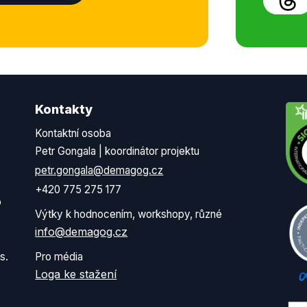
Kontakty
Kontaktní osoba
Petr Gongala | koordinátor projektu
petr.gongala@demagog.cz
+420 775 275 177
o
Výtky k hodnocením, workshopy, různé
info@demagog.cz
s.
Pro média
Loga ke stažení