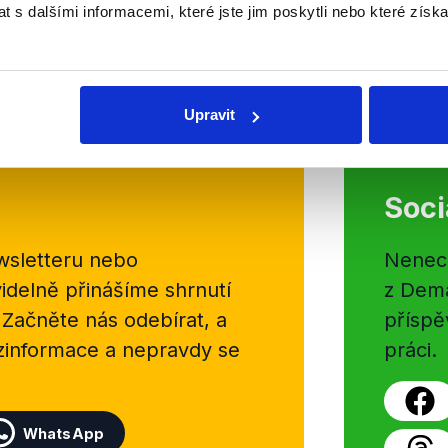
vicepremiérka pro koordinaci boje 
 s dalšími informacemi, které jste jim poskytli nebo které získa
Peake (LIDEM) a předseda kontrol
Poslanecké sněmovny Vojtěch Fili
OVĚŘENO
Číst dál
Upravit
Soci
sletteru nebo
Nenecht
delně přinášíme shrnutí
z Dema
 Začněte nás odebírat, a
příspě
ezinformace a nepravdy se
práci.
WhatsApp