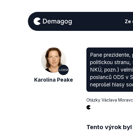
Ze s
Pane prezidente, 
politickou stranu,
NKÚ, pozn.) velm
LIDEM
poslanců ODS v Sen
Karolína Peake
neprošel hlasy so
Otázky Václava Morav
Tento výrok byl