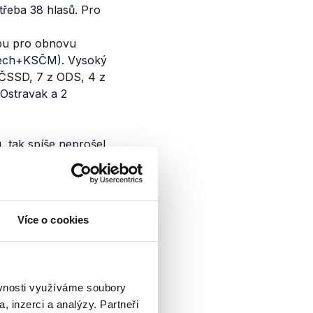
třeba 38 hlasů. Pro
bu pro obnovu
čech+KSČM). Vysoký
z ČSSD, 7 z ODS, 4 z
Ostravak a 2
, tak spíše neprošel
k jako pravdivý.
Více o cookies
 stran,
ěvnosti využíváme soubory
áclava Moravce
, inzerci a analýzy. Partneři