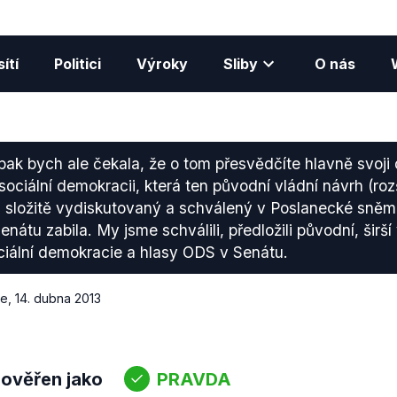
ítí
Politici
Výroky
Sliby
O nás
pak bych ale čekala, že o tom přesvědčíte hlavně svoj
 sociální demokracii, která ten původní vládní návrh (ro
i složitě vydiskutovaný a schválený v Poslanecké sně
átu zabila. My jsme schválili, předložili původní, širší
ciální demokracie a hlasy ODS v Senátu.
ce
,
14. dubna 2013
 ověřen jako
PRAVDA