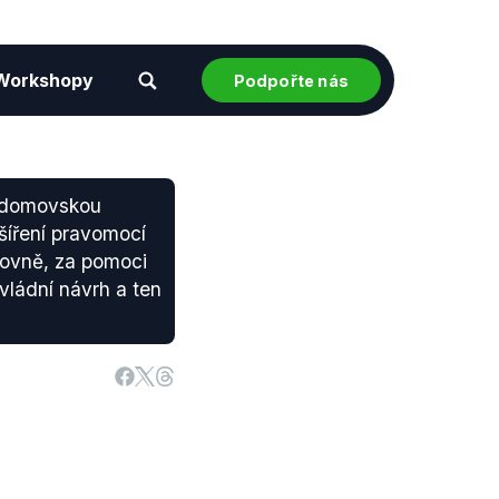
Workshopy
Podpořte nás
i domovskou
zšíření pravomocí
movně, za pomoci
 vládní návrh a ten