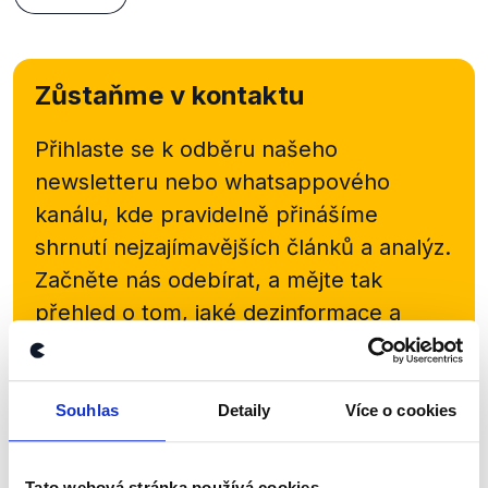
Zůstaňme v kontaktu
Přihlaste se k odběru našeho
newsletteru nebo
whatsappového
kanálu, kde pravidelně přinášíme
shrnutí nejzajímavějších článků a analýz.
Začněte nás odebírat, a mějte tak
přehled o tom, jaké dezinformace a
nepravdy se zrovna v Česku šíří.
Newsletter
WhatsApp
Souhlas
Detaily
Více o cookies
Tato webová stránka používá cookies