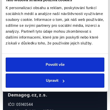
Sociální sítě
K personalizaci obsahu a reklam, poskytování funkcí
sociálních médií a analýze naší návštěvnosti využíváme
Nenechte si ujít nejnovější události
soubory cookie. Informace o tom, jak náš web používáte,
sdílíme se svými partnery pro sociální média, inzerci a
z Demagog.cz. Sdílením našich
analýzy. Partneři tyto údaje mohou zkombinovat s
příspěvků přátelům podpoříte naši
dalšími informacemi, které jste jim poskytli nebo které
práci.
získali v důsledku toho, že používáte jejich služby.
Povolit vše
Upravit
Demagog.cz, z.s.
IČO: 05140544