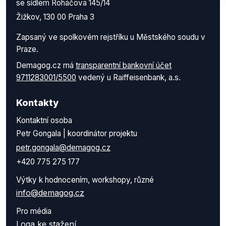
se sídlem Roháčova 145/14
Žižkov, 130 00 Praha 3
Zapsaný ve spolkovém rejstříku u Městského soudu v
Praze.
Demagog.cz má
transparentní bankovní účet
9711283001/5500
vedený u Raiffeisenbank, a.s.
Kontakty
Kontaktní osoba
Petr Gongala | koordinátor projektu
petr.gongala@demagog.cz
+420 775 275 177
Výtky k hodnocením, workshopy, různé
info@demagog.cz
Pro média
Loga ke stažení