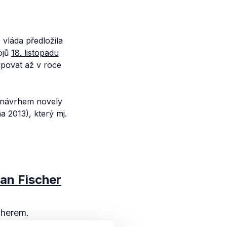
vláda předložila
ojů
18. listopadu
upovat až v roce
 návrhem novely
a 2013), který mj.
Jan Fischer
cherem.