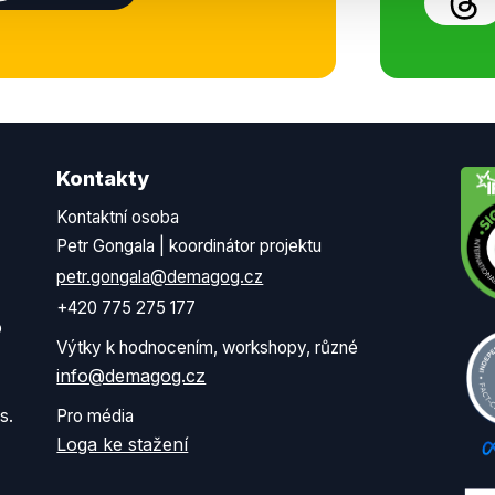
Kontakty
Kontaktní osoba
Petr Gongala | koordinátor projektu
petr.gongala@demagog.cz
+420 775 275 177
o
Výtky k hodnocením, workshopy, různé
info@demagog.cz
s.
Pro média
Loga ke stažení