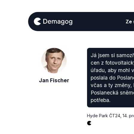
Ze s
Já jsem si samozř
cen z fotovoltaic
úřadu, aby mohl v
poslala do Posla
Jan Fischer
včas a ty změny, k
Poslanecká sněmovn
potřeba.
Hyde Park ČT24
,
14. p