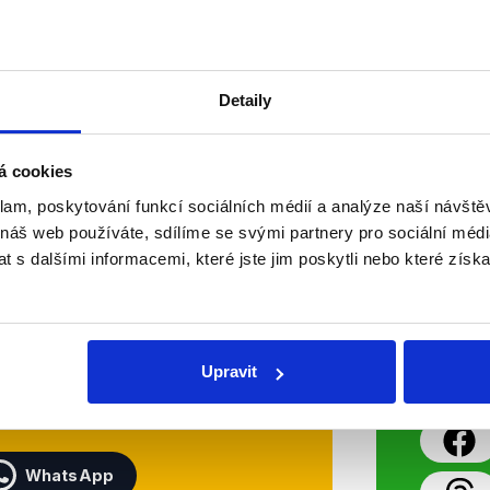
Číst dál
OVĚŘENO
Detaily
á cookies
klam, poskytování funkcí sociálních médií a analýze naší návšt
Soci
 náš web používáte, sdílíme se svými partnery pro sociální média
 s dalšími informacemi, které jste jim poskytli nebo které získa
sletteru nebo
Nenecht
delně přinášíme shrnutí
z Dema
 Začněte nás odebírat, a
příspě
Upravit
ezinformace a nepravdy se
práci.
WhatsApp