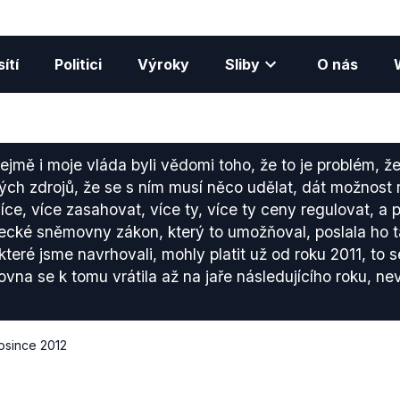
ítí
Politici
Výroky
Sliby
O nás
ejmě i moje vláda byli vědomi toho, že to je problém, ž
kých zdrojů, že se s ním musí něco udělat, dát možnost
íce, více zasahovat, více ty, více ty ceny regulovat, a 
necké sněmovny zákon, který to umožňoval, poslala ho 
teré jsme navrhovali, mohly platit už od roku 2011, to s
a se k tomu vrátila až na jaře následujícího roku, neví
rosince 2012