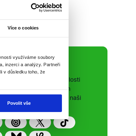
Více o cookies
ěvnosti využíváme soubory
ální sítě
, inzerci a analýzy. Partneři
li v důsledku toho, že
e si ujít nejnovější události
gog.cz. Sdílením našich
vků přátelům podpoříte naši
Povolit vše