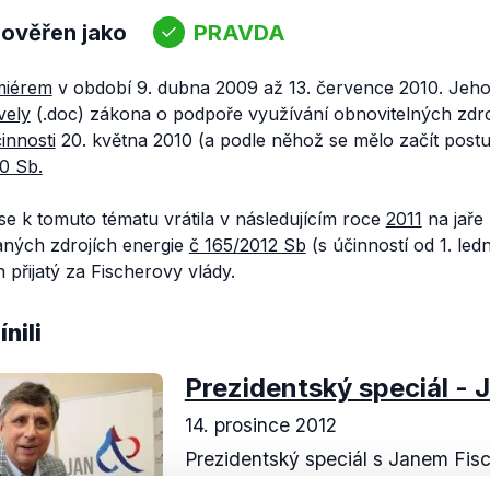
 ověřen jako
PRAVDA
miérem
v období 9. dubna 2009 až 13. července 2010. Jeho 
vely
(.doc) zákona o podpoře využívání obnovitelných zdr
innosti
20. května 2010 (a podle něhož se mělo začít post
0 Sb.
e k tomuto tématu vrátila v následujícím roce
2011
na jaře
ných zdrojích energie
č 165/2012 Sb
(s účinností od 1. ledn
 přijatý za Fischerovy vlády.
nili
Prezidentský speciál - 
14. prosince 2012
Prezidentský speciál s Janem Fis