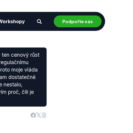
Workshopy
Podpořte nás
e ten cenový růst
 regulačnímu
proto moje vláda
tam dostatečně
e nestalo,
m proč, čili je