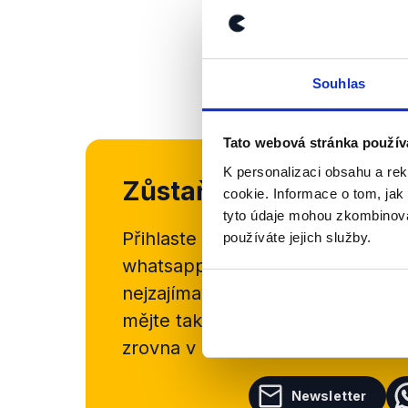
Souhlas
Tato webová stránka použív
K personalizaci obsahu a re
Zůstaňme v kontaktu
cookie. Informace o tom, jak
tyto údaje mohou zkombinovat
Přihlaste se k odběru našeho
new
používáte jejich služby.
whatsappového kanálu, kde pravi
nejzajímavějších článků a analýz.
mějte tak přehled o tom, jaké d
zrovna v Česku šíří.
Newsletter