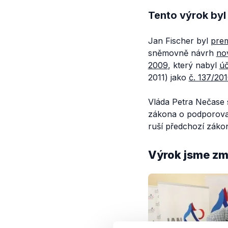
Tento výrok byl
Jan Fischer byl
pre
sněmovně návrh
no
2009
, který nabyl
úč
2011) jako
č. 137/201
Vláda Petra Nečase s
zákona o podporova
ruší předchozí zákon
Výrok jsme zmí