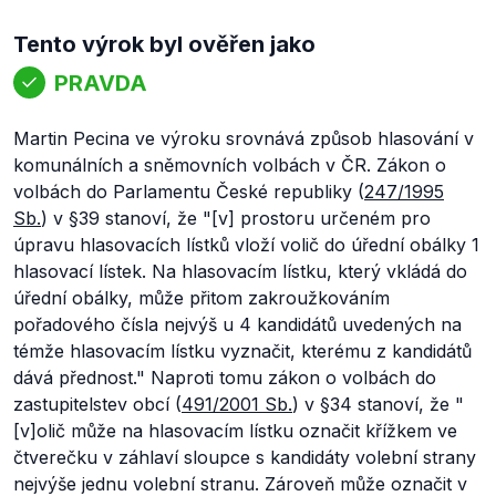
Tento výrok byl ověřen jako
PRAVDA
Martin Pecina ve výroku srovnává způsob hlasování v
komunálních a sněmovních volbách v ČR. Zákon o
volbách do Parlamentu České republiky (
247/1995
Sb.
) v §39 stanoví, že
"[v] prostoru určeném pro
úpravu hlasovacích lístků vloží volič do úřední obálky 1
hlasovací lístek. Na hlasovacím lístku, který vkládá do
úřední obálky, může přitom zakroužkováním
pořadového čísla nejvýš u 4 kandidátů uvedených na
témže hlasovacím lístku vyznačit, kterému z kandidátů
dává přednost."
Naproti tomu zákon o volbách do
zastupitelstev obcí (
491/2001 Sb.
) v §34 stanoví, že
"
[v]
olič může na hlasovacím lístku označit křížkem ve
čtverečku v záhlaví sloupce s kandidáty volební strany
nejvýše jednu volební stranu. Zároveň může označit v