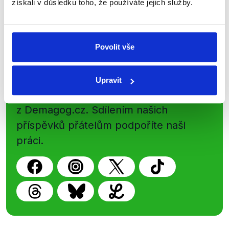
získali v důsledku toho, že používáte jejich služby.
Newsletter
WhatsApp
Povolit vše
Sociální sítě
Upravit
Nenechte si ujít nejnovější události
z Demagog.cz. Sdílením našich
příspěvků přátelům podpoříte naši
práci.