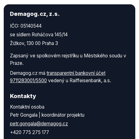
Demagog.cz, z.s.
IČO: 05140544
se sídlem Roháčova 145/14
Žižkov, 130 00 Praha 3
Zapsaný ve spolkovém rejstříku u Městského soudu v
Praze.
Demagog.cz má
transparentní bankovní účet
9711283001/5500
vedený u Raiffeisenbank, a.s.
Kontakty
Kontaktní osoba
Petr Gongala | koordinátor projektu
petr.gongala@demagog.cz
+420 775 275 177