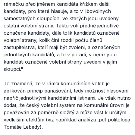
rámečku před jménem kandidáta křížkem další
kandidáty, pro které hlasuje, a to v libovolných
samostatných sloupcích, ve kterých jsou uvedeny
ostatní volební strany. Takto volí předně jednotlivě
označené kandidáty, dále tolik kandidátů označené
volební strany, kolik činí rozdíl počtu členů
zastupitelstva, kteří mají být zvoleni, a označených
jednotlivých kandidátů, a to v pořadí, v němž jsou
kandidáti označené volební strany uvedeni v jejím
sloupci."
To znamená, že v rámci komunálních voleb je
aplikován princip panašování, tedy možnost hlasování
napříč jednotlivými kandidátními listinami. Je však nutno
dodat, že český volební systém na komunální úrovni je
považován za poměrně složitý a může vést k určitým
vedlejším efektům (viz například
analýzu
.pdf politologa
Tomáše Lebedy).