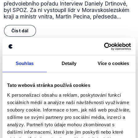
předvolebního pořadu Interview Daniely Drtinové,
byl SPOZ. Za ni vystoupil lídr v Moravskoslezském
kraji a ministr vnitra, Martin Pecina, předseda...
Číst dál
Zůstaňme v kontaktu
Souhlas
Detaily
Více o cookies
Přihlaste se k odběru našeho
newsletteru nebo
whatsappového
Tato webová stránka používá cookies
kanálu, kde pravidelně přinášíme
K personalizaci obsahu a reklam, poskytování funkcí
shrnutí nejzajímavějších článků a analýz.
sociálních médií a analýze naší návštěvnosti využíváme
soubory cookie. Informace o tom, jak náš web používáte,
Začněte nás odebírat, a mějte tak
sdílíme se svými partnery pro sociální média, inzerci a
přehled o tom, jaké dezinformace a
analýzy. Partneři tyto údaje mohou zkombinovat s
nepravdy se zrovna v Česku šíří.
dalšími informacemi, které jste jim poskytli nebo které