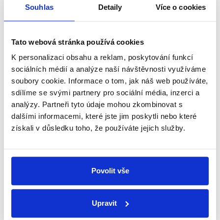
přehled o tom, jaké dezinformace a
Souhlas
Detaily
Více o cookies
nepravdy se zrovna v Česku šíří.
Tato webová stránka používá cookies
Newsletter
WhatsApp
K personalizaci obsahu a reklam, poskytování funkcí
sociálních médií a analýze naší návštěvnosti využíváme
soubory cookie. Informace o tom, jak náš web používáte,
sdílíme se svými partnery pro sociální média, inzerci a
Sociální sítě
analýzy. Partneři tyto údaje mohou zkombinovat s
dalšími informacemi, které jste jim poskytli nebo které
Nenechte si ujít nejnovější události
získali v důsledku toho, že používáte jejich služby.
z Demagog.cz. Sdílením našich
příspěvků přátelům podpoříte naši
práci.
Povolit vše
Upravit