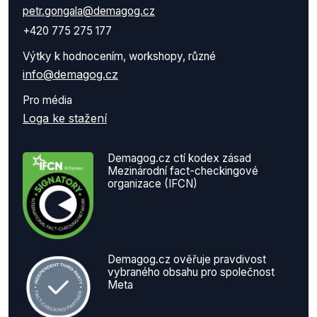
petr.gongala@demagog.cz
+420 775 275 177
Výtky k hodnocením, workshopy, různé
info@demagog.cz
Pro média
Loga ke stažení
Demagog.cz ctí kodex zásad
Mezinárodní fact-checkingové
organizace (IFCN)
Demagog.cz ověřuje pravdivost
vybraného obsahu pro společnost
Meta