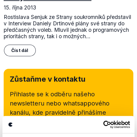
15. října 2013
Rostislava Senjuk ze Strany soukromníků představil
v Interview Daniely Drtinové plány své strany do
předčasných voleb. Mluvil jednak o programových
prioritách strany, tak i o možných...
Číst dál
Zůstaňme v kontaktu
Přihlaste se k odběru našeho
newsletteru nebo
whatsappového
kanálu, kde pravidelně přinášíme
shrnutí nejzajímavějších článků a analýz.
Začněte nás odebírat, a mějte tak