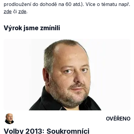
prodloužení do dohodě na 60 atd.). Více o tématu např.
zde
či
zde
.
Výrok jsme zmínili
OVĚŘENO
Volby 2013: Soukromníci