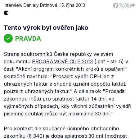
Interview Daniely Drtinové
,
15. října 2013
Tento výrok byl ověřen jako
PRAVDA
Strana soukromníků České republiky ve svém
dokumentu
PROGRAMOVÉ CÍLE 2013
(.pdf - str. 5) v
části "Akční program konkrétních kroků a opatření"
skutečně navrhuje:
"Prosadit: výběr DPH jen z
uhrazených faktur a shodně uznání odpočtu taktéž
pouze z uhrazených faktur."
A dále také:
"Prosadit:
zákonnou lhůtu pro splatnost faktur 14 dní, ve
výjimečných případech, kdy všichni zúčastnění vyjádří
písemně souhlas,může být maximálně 30 dní."
Pro kontext: dle současně účinného obchodního
zákoníku (§ 340) je doba splatnosti 30 dní (možnost