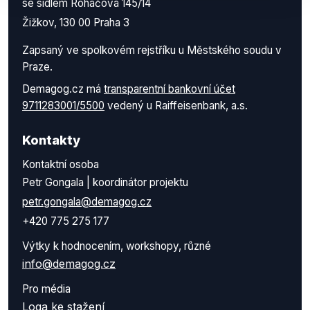
se sídlem Roháčova 145/14
Žižkov, 130 00 Praha 3
Zapsaný ve spolkovém rejstříku u Městského soudu v
Praze.
Demagog.cz má
transparentní bankovní účet
9711283001/5500
vedený u Raiffeisenbank, a.s.
Kontakty
Kontaktní osoba
Petr Gongala | koordinátor projektu
petr.gongala@demagog.cz
+420 775 275 177
Výtky k hodnocením, workshopy, různé
info@demagog.cz
Pro média
Loga ke stažení