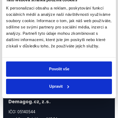
Sociální sítě
K personalizaci obsahu a reklam, poskytování funkcí
sociálních médií a analýze naší návštěvnosti využíváme
Nenechte si ujít nejnovější události
soubory cookie. Informace o tom, jak náš web používáte,
sdílíme se svými partnery pro sociální média, inzerci a
z Demagog.cz. Sdílením našich
analýzy. Partneři tyto údaje mohou zkombinovat s
příspěvků přátelům podpoříte naši
dalšími informacemi, které jste jim poskytli nebo které
práci.
získali v důsledku toho, že používáte jejich služby.
Povolit vše
Upravit
Demagog.cz, z.s.
IČO: 05140544