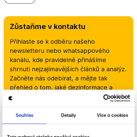
Zůstaňme v kontaktu
Přihlaste se k odběru našeho
newsletteru nebo
whatsappového
kanálu, kde pravidelně přinášíme
shrnutí nejzajímavějších článků a analýz.
Začněte nás odebírat, a mějte tak
přehled o tom, jaké dezinformace a
nepravdy se zrovna v Česku šíří.
Newsletter
WhatsApp
Souhlas
Detaily
Více o cookies
Tato webová stránka používá cookies