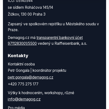
IČO: 05140544
se sídlem Roháčova 145/14
Žižkov, 130 00 Praha 3
Zapsaný ve spolkovém rejstříku u Městského soudu v
Praze.
Demagog.cz má
transparentní bankovní účet
9711283001/5500
vedený u Raiffeisenbank, a.s.
Kontakty
Kontaktní osoba
Petr Gongala | koordinátor projektu
petr.gongala@demagog.cz
+420 775 275 177
Výtky k hodnocením, workshopy, různé
info@demagog.cz
Pro média