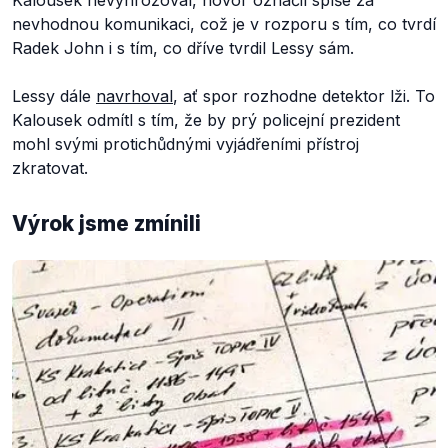
Kalousek nevyhrožoval, hovor označil spíše za
nevhodnou komunikaci, což je v rozporu s tím, co tvrdí
Radek John i s tím, co dříve tvrdil Lessy sám.
Lessy dále
navrhoval
, ať spor rozhodne detektor lži. To
Kalousek odmítl s tím, že by prý policejní prezident
mohl svými protichůdnými vyjádřeními přístroj
zkratovat.
Výrok jsme zmínili