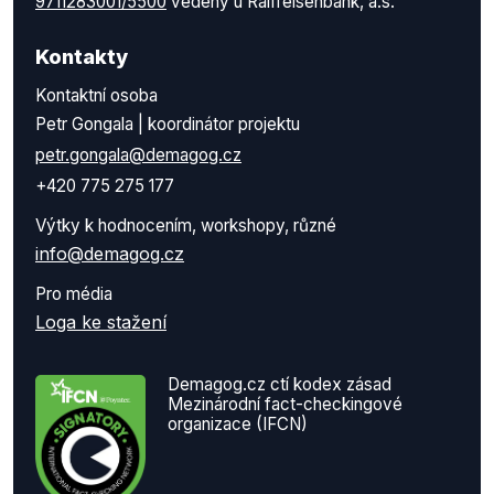
9711283001/5500
vedený u Raiffeisenbank, a.s.
Kontakty
Kontaktní osoba
Petr Gongala | koordinátor projektu
petr.gongala@demagog.cz
+420 775 275 177
Výtky k hodnocením, workshopy, různé
info@demagog.cz
Pro média
Loga ke stažení
Demagog.cz ctí kodex zásad
Mezinárodní fact-checkingové
organizace (IFCN)