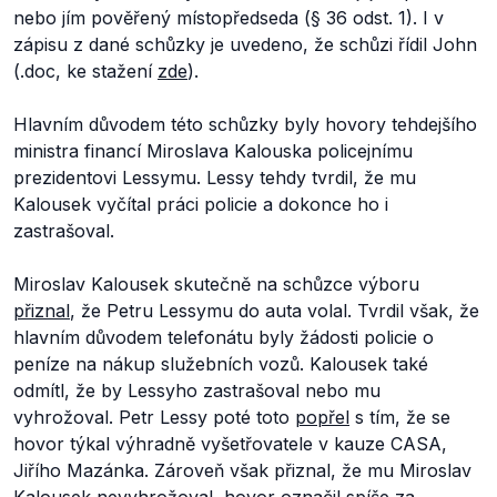
nebo jím pověřený místopředseda (§ 36 odst. 1). I v
zápisu z dané schůzky je uvedeno, že schůzi řídil John
(.doc, ke stažení
zde
).
Hlavním důvodem této schůzky byly hovory tehdejšího
ministra financí Miroslava Kalouska policejnímu
prezidentovi Lessymu. Lessy tehdy tvrdil, že mu
Kalousek vyčítal práci policie a dokonce ho i
zastrašoval.
Miroslav Kalousek skutečně na schůzce výboru
přiznal
, že Petru Lessymu do auta volal. Tvrdil však, že
hlavním důvodem telefonátu byly žádosti policie o
peníze na nákup služebních vozů. Kalousek také
odmítl, že by Lessyho zastrašoval nebo mu
vyhrožoval. Petr Lessy poté toto
popřel
s tím, že se
hovor týkal výhradně vyšetřovatele v kauze CASA,
Jiřího Mazánka. Zároveň však přiznal, že mu Miroslav