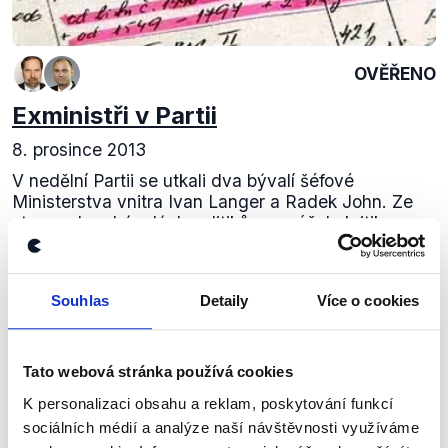
OVĚŘENO
Exministři v Partii
8. prosince 2013
V nedělní Partii se utkali dva bývalí šéfové
Ministerstva vnitra Ivan Langer a Radek John. Ze
strany obou bývalých politiků se snášela kritika na
jejich současného nástupce Martina Pecinu,...
Číst dál
Souhlas
Detaily
Více o cookies
Tato webová stránka používá cookies
Zůstaňme v kontaktu
K personalizaci obsahu a reklam, poskytování funkcí
sociálních médií a analýze naší návštěvnosti využíváme
Přihlaste se k odběru našeho