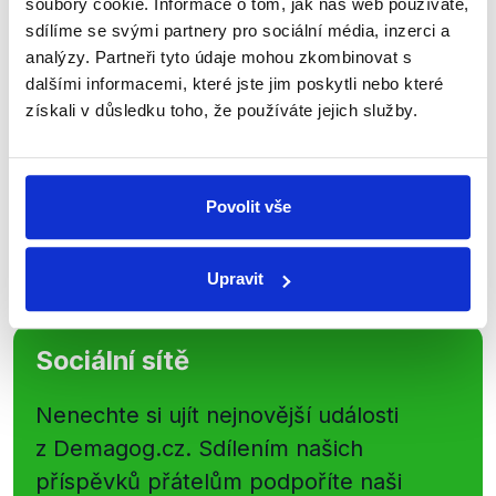
soubory cookie. Informace o tom, jak náš web používáte,
newsletteru nebo
whatsappového
sdílíme se svými partnery pro sociální média, inzerci a
kanálu, kde pravidelně přinášíme
analýzy. Partneři tyto údaje mohou zkombinovat s
shrnutí nejzajímavějších článků a analýz.
dalšími informacemi, které jste jim poskytli nebo které
získali v důsledku toho, že používáte jejich služby.
Začněte nás odebírat, a mějte tak
přehled o tom, jaké dezinformace a
nepravdy se zrovna v Česku šíří.
Povolit vše
Newsletter
WhatsApp
Upravit
Sociální sítě
Nenechte si ujít nejnovější události
z Demagog.cz. Sdílením našich
příspěvků přátelům podpoříte naši