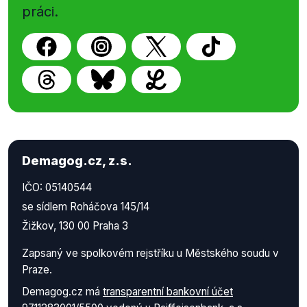
práci.
Demagog.cz, z.s.
IČO: 05140544
se sídlem Roháčova 145/14
Žižkov, 130 00 Praha 3
Zapsaný ve spolkovém rejstříku u Městského soudu v
Praze.
Demagog.cz má
transparentní bankovní účet