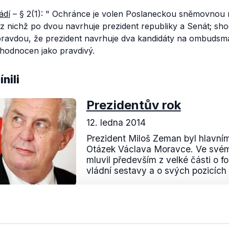
ádí
– § 2(1): "
Ochránce je volen Poslaneckou sněmovnou 
ů, z nichž po dvou navrhuje prezident republiky a Senát; sh
ravdou, že prezident navrhuje dva kandidáty na ombudsman
 hodnocen jako pravdivý.
nili
Prezidentův rok
12. ledna 2014
Prezident Miloš Zeman byl hlavní
Otázek Václava Moravce. Ve svém
mluvil především z velké části o 
vládní sestavy a o svých pozicích v
Číst dál
OVĚŘENO