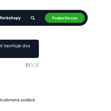
Workshopy
Podpořte nás
nt navrhuje dva
ombudsmana podává