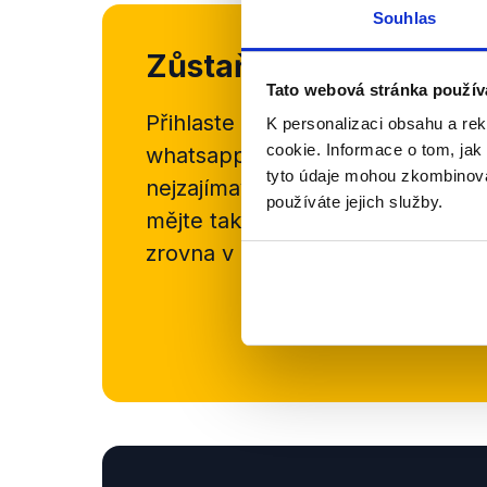
Souhlas
Zůstaňme v kontaktu
Tato webová stránka použív
Přihlaste se k odběru našeho
new
K personalizaci obsahu a re
cookie. Informace o tom, jak
whatsappového kanálu, kde pravi
tyto údaje mohou zkombinovat
nejzajímavějších článků a analýz.
používáte jejich služby.
mějte tak přehled o tom, jaké d
zrovna v Česku šíří.
Newsletter