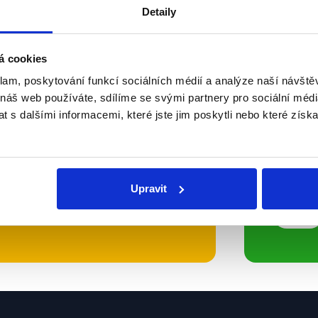
Detaily
Soci
á cookies
sletteru nebo
Nenecht
klam, poskytování funkcí sociálních médií a analýze naší návšt
 náš web používáte, sdílíme se svými partnery pro sociální média
delně přinášíme shrnutí
z Dema
 s dalšími informacemi, které jste jim poskytli nebo které získa
 Začněte nás odebírat, a
příspě
ezinformace a nepravdy se
práci.
Upravit
WhatsApp