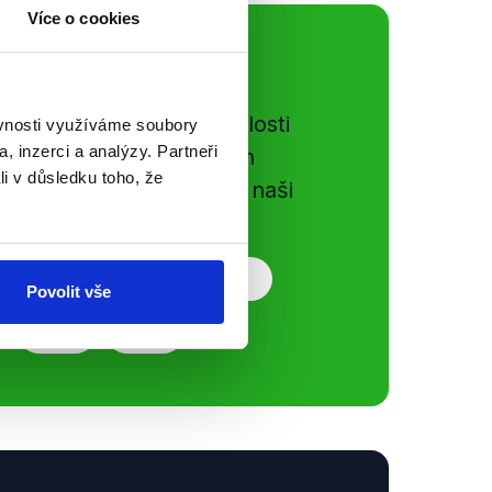
Více o cookies
ální sítě
e si ujít nejnovější události
ěvnosti využíváme soubory
, inzerci a analýzy. Partneři
gog.cz. Sdílením našich
li v důsledku toho, že
vků přátelům podpoříte naši
Povolit vše