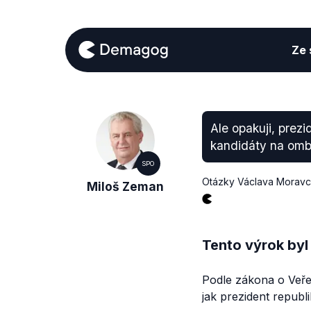
Ze s
Ale opakuji, prez
kandidáty na om
SPO
Otázky Václava Morav
Miloš Zeman
Tento výrok byl
Podle zákona o Veře
jak prezident republi