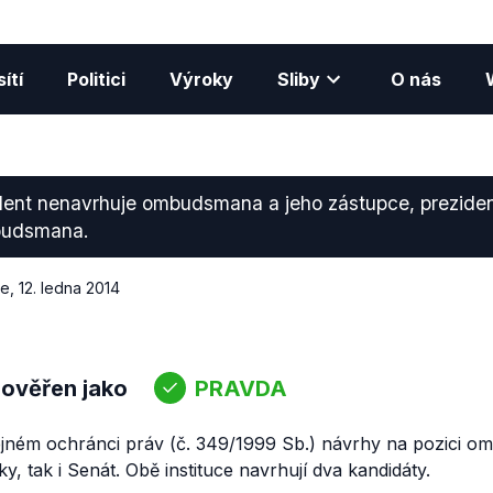
ítí
Politici
Výroky
Sliby
O nás
ident nenavrhuje ombudsmana a jeho zástupce, prezide
budsmana.
ce
,
12. ledna 2014
 ověřen jako
PRAVDA
jném ochránci práv (č. 349/1999 Sb.) návrhy na pozici 
ky, tak i Senát. Obě instituce navrhují dva kandidáty.