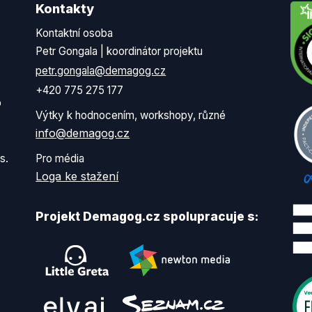
Kontakty
Kontaktní osoba
Petr Gongala | koordinátor projektu
petr.gongala@demagog.cz
+420 775 275 177
o
Výtky k hodnocením, workshopy, různé
info@demagog.cz
s.
Pro média
Loga ke stažení
Projekt Demagog.cz spolupracuje s: