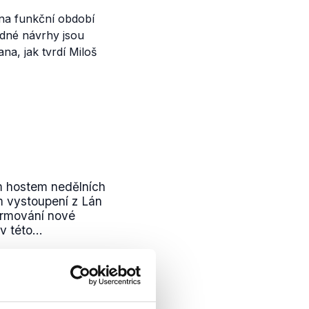
na funkční období
odné návrhy jsou
a, jak tvrdí Miloš
m hostem nedělních
 vystoupení z Lán
formování nové
 této...