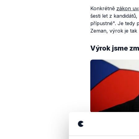
Konkrétně
zákon uv
šesti let z kandidát
přípustné".
Je tedy p
Zeman, výrok je tak
Výrok jsme zmí