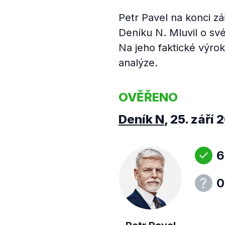
Petr Pavel na konci zá
Deníku N. Mluvil o s
Na jeho faktické výro
analýze.
OVĚŘENO
Deník N
,
25. září 
6
0