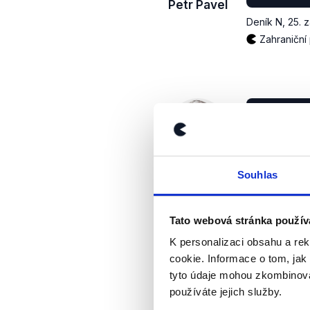
Petr Pavel
Deník N
,
25. 
Zahraniční 
Rusko vla
není země
posuzován
ostatní. 
Petr Pavel
nepáchá a
Souhlas
Deník N
,
25. 
Invaze na 
Tato webová stránka použív
K personalizaci obsahu a re
cookie. Informace o tom, jak
tyto údaje mohou zkombinovat
používáte jejich služby.
K takovém