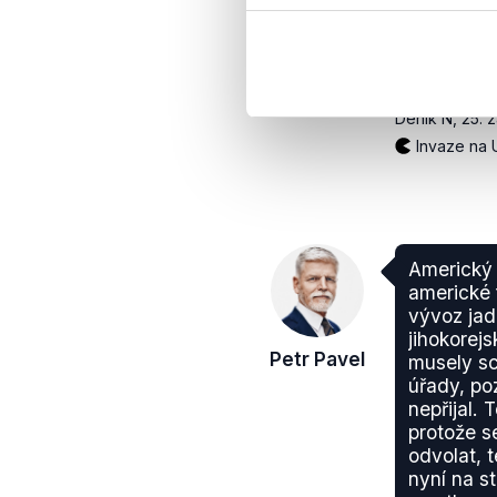
velvyslan
pozn. Dem
napsat žá
Petr Pavel
Putinovi.
Deník N
,
25. 
Invaze na 
Americký
americké 
vývoz jad
jihokorej
Petr Pavel
musely sc
úřady, p
nepřijal. T
protože 
odvolat, t
nyní na st