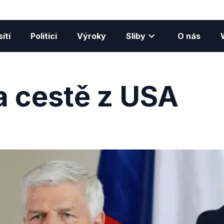
ítí
Politici
Výroky
Sliby
O nás
a cestě z USA