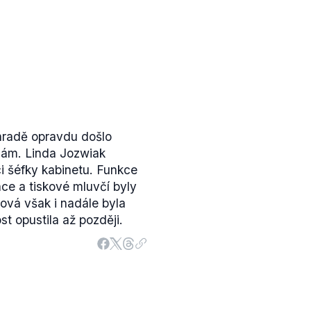
hradě opravdu došlo
nám. Linda Jozwiak
i šéfky kabinetu. Funkce
ce a tiskové mluvčí byly
ová však i nadále byla
t opustila až později.