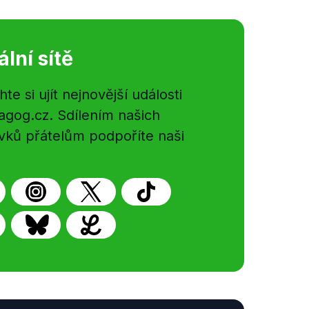
ální sítě
e si ujít nejnovější události
gog.cz. Sdílením našich
vků přátelům podpoříte naši