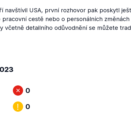
ří navštívil USA, první rozhovor pak poskytl ješ
vé pracovní cestě nebo o personálních změnách
ky včetně detailního odůvodnění se můžete trad
2023
0
0