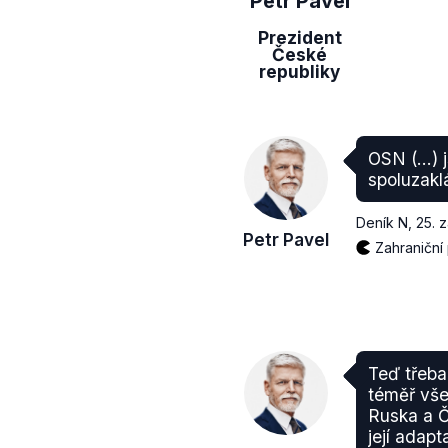
Petr Pavel
Prezident
České
republiky
OSN (...)
spoluzakl
Deník N
,
25. 
Petr Pavel
Zahraniční 
Teď třeba
téměř vše
Ruska a Č
její adap