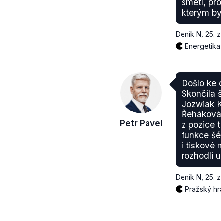
smetl, pr
kterým by
Deník N
,
25. 
Energetika
Došlo ke
Skončila 
Jozwiak 
Řeháková 
Petr Pavel
z pozice 
funkce šé
i tiskové 
rozhodli u
Deník N
,
25. 
Pražský hr