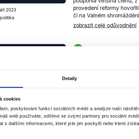
podpořila většina členů, z
provedení reformy hovořili
září 2023
či na Valném shromážděn
politika
zobrazit celé odůvodnění
PRAVDA
stně řeklo, že Ukrajina
, která by měla být
Lavrov na půdě OSN řekl, 
a podle pravidel jako
převzalo moc nelegitimně
Lavrov uvedl, že Rusko
Donbasu a Krymu a porušil
gresi, ale vede operaci.
Detaily
sebeurčení, tudíž se na Uk
platná zásada územní celi
září 2023
Lavrov ohradil proti tomu
Ukrajinu
á cookies
zobrazit celé odůvodnění
klam, poskytování funkcí sociálních médií a analýze naší návšt
 náš web používáte, sdílíme se svými partnery pro sociální média
 s dalšími informacemi, které jste jim poskytli nebo které získa
PRAVDA
u kroku (jmenování