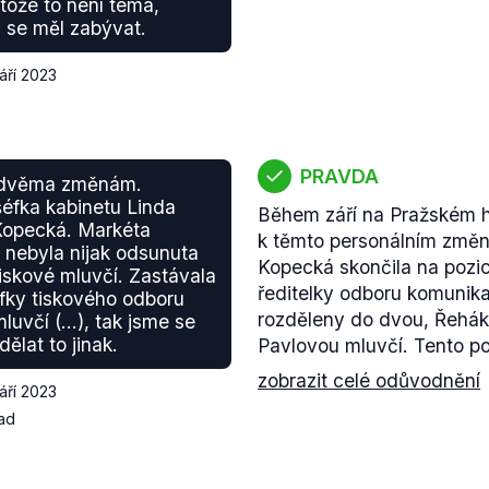
otože to není téma,
 se měl zabývat.
září 2023
PRAVDA
 dvěma změnám.
šéfka kabinetu Linda
Během září na Pražském 
Kopecká. Markéta
k těmto personálním změ
nebyla nijak odsunuta
Kopecká skončila na pozic
tiskové mluvčí. Zastávala
ředitelky odboru komunika
fky tiskového odboru
rozděleny do dvou, Řehák
mluvčí (…), tak jsme se
dělat to jinak.
Pavlovou mluvčí. Tento pos
zobrazit celé odůvodnění
září 2023
ad