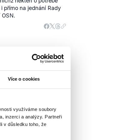
 nichž někteří o potřebě
 i přímo na jednání Rady
í OSN.
že vedení Ukrajiny
, nezastupuje obyvatele
o jejich právo na
Více o cookies
rajinu nevztahuje jinak
stvosti. Zároveň se
, že je Rusko agresorem.
ěvnosti využíváme soubory
, inzerci a analýzy. Partneři
li v důsledku toho, že