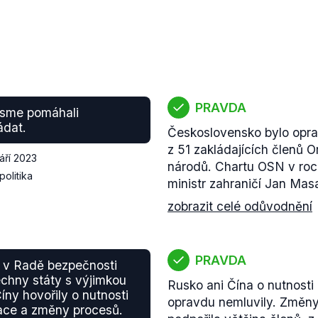
PRAVDA
 jsme pomáhali
ádat.
Československo bylo opr
z 51 zakládajících členů 
září 2023
národů. Chartu OSN v roc
politika
ministr zahraničí Jan Mas
zobrazit celé odůvodnění
PRAVDA
 v Radě bezpečnosti
chny státy s výjimkou
Rusko ani Čína o nutnosti
íny hovořily o nutnosti
opravdu nemluvily. Změny
tace a změny procesů.