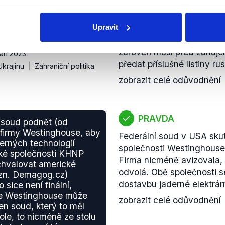
ce v Rusku,
Aby Česká republika mohl
agog.cz) je potřeba
nového velvyslance, je p
dost prezidentu
Upravit
nutné, aby Rusku poslala 
Souhlas poté vydává rusk
zároveň musí před zaháje
září 2023
předat příslušné listiny r
Ukrajinu
Zahraniční politika
zobrazit celé odůvodnění
PRAVDA
 soud podnět (od
firmy Westinghouse, aby
Federální soud v USA sku
erných technologií
společnosti Westinghouse
ské společnosti KHNP
Firma nicméně avizovala, 
hvalovat americké
odvolá. Obě společnosti s
ozn. Demagog.cz)
dostavbu jaderné elektrá
o sice není finální,
se Westinghouse může
zobrazit celé odůvodnění
en soud, který to měl
ole, to nicméně ze stolu