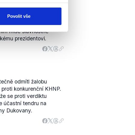
a do Moskvy poslat
odle standardní procedury
Povolit vše
žádost ke schválení.
á vláda. Velvyslanec
ním mise slavnostně
uskému prezidentovi.
tečně odmítl žalobu
 proti konkurenční KHNP.
že se proti verdiktu
e účastní tendru na
rny Dukovany.