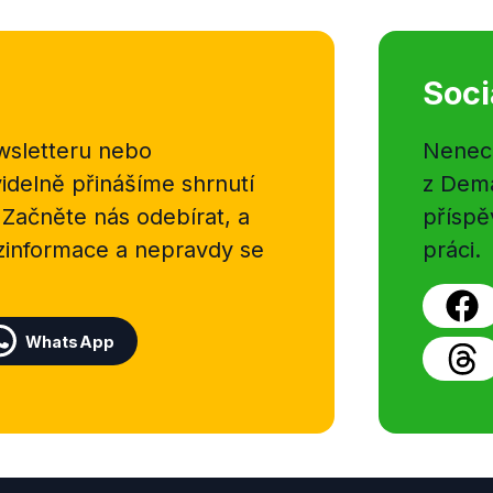
Soci
sletteru nebo
Nenecht
delně přinášíme shrnutí
z Dema
 Začněte nás odebírat, a
příspě
ezinformace a nepravdy se
práci.
WhatsApp