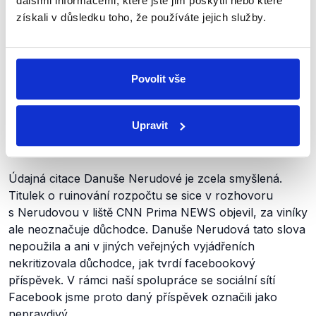
dalšími informacemi, které jste jim poskytli nebo které
„důchodci dlouho trpěli neschopností všech
získali v důsledku toho, že používáte jejich služby.
předchozích vlád přijít se systémovou reformou
důchodového systému“
. Jednání některých politiků ve
věci důchodových otázek v minulosti
označovala
za
„populistické“
či „
nezodpovědné“
. Podobně expresivní
Povolit vše
výrazy, které jí
příspěvek
vkládá do úst, ale ve
veřejném prostoru nepoužila.
Upravit
Závěr
Údajná citace Danuše Nerudové je zcela smyšlená.
Titulek o ruinování rozpočtu se sice v rozhovoru
s Nerudovou v liště CNN Prima NEWS objevil, za viníky
ale neoznačuje důchodce. Danuše Nerudová tato slova
nepoužila a ani v jiných veřejných vyjádřeních
nekritizovala důchodce, jak tvrdí facebookový
příspěvek. V rámci naší spolupráce se sociální sítí
Facebook jsme proto daný příspěvek označili jako
nepravdivý.