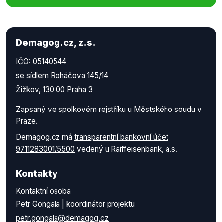
Demagog.cz, z.s.
IČO: 05140544
se sídlem Roháčova 145/14
Žižkov, 130 00 Praha 3
Zapsaný ve spolkovém rejstříku u Městského soudu v
Praze.
Demagog.cz má
transparentní bankovní účet
9711283001/5500
vedený u Raiffeisenbank, a.s.
Kontakty
Kontaktní osoba
Petr Gongala | koordinátor projektu
petr.gongala@demagog.cz