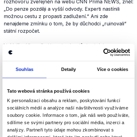
rozhovoru zveřejněn na webu CNN Prima NEWS, zněl:
„Do penze později a vyšší odvody. Experti nastínili
možnou cestu z propasti zadlužení.“
Ani zde
nenajdeme zmínku o tom, že by důchodci
„ruinovali“
státní
rozpočet.
Vyjádření Danuše Nerudové o důchodcích
Danuše Nerudová nepoužila slova, která jí příspěvek
přisuzuje, ani v žádných jiných veřejných vyjádřeních.
Souhlas
Detaily
Více o cookies
Podobná slova jsme nenašli ani na jejích účtech v rámci
sociálních sítí
Facebook
a
X
(dříve Twitter), ani při
prohledávání mediálních archivů.
Tato webová stránka používá cookies
K personalizaci obsahu a reklam, poskytování funkcí
Nerudová naopak důchodce v minulosti označovala za
sociálních médií a analýze naší návštěvnosti využíváme
oběť špatně nastaveného důchodového systému,
soubory cookie. Informace o tom, jak náš web používáte,
nikoliv za jeho příčinu. Namísto seniorů vinila
sdílíme se svými partnery pro sociální média, inzerci a
z odpovědnosti vládní politiky. Například v červenci
analýzy. Partneři tyto údaje mohou zkombinovat s
v
rozhovoru
pro Český rozhlas prohlásila, že