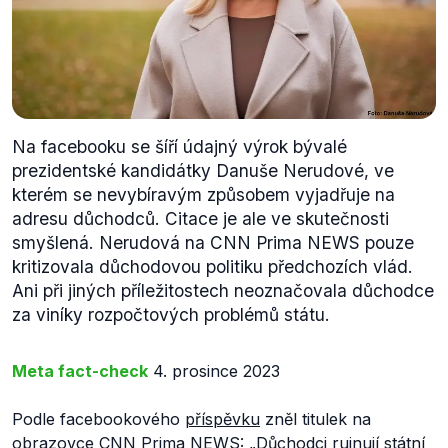
Na facebooku se šíří údajný výrok bývalé
prezidentské kandidátky Danuše Nerudové, ve
kterém se nevybíravým způsobem vyjadřuje na
adresu důchodců. Citace je ale ve skutečnosti
smyšlená. Nerudová na CNN Prima NEWS pouze
kritizovala důchodovou politiku předchozích vlád.
Ani při jiných příležitostech neoznačovala důchodce
za viníky rozpočtových problémů státu.
Meta fact-check
4. prosince 2023
Podle facebookového
příspěvku
zněl titulek na
obrazovce
CNN Prima NEWS
: „
Důchodci ruinují státní