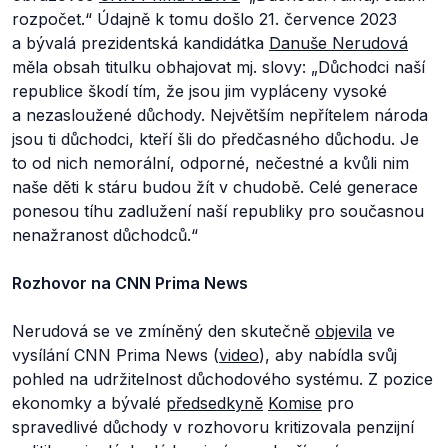
rozpočet.“
Údajně k tomu došlo 21. července 2023
a bývalá prezidentská kandidátka
Danuše Nerudová
měla obsah titulku obhajovat mj. slovy:
„Důchodci naší
republice škodí tím, že jsou jim vypláceny vysoké
a nezasloužené důchody. Největším nepřítelem národa
jsou ti důchodci, kteří šli do předčasného důchodu. Je
to od nich nemorální, odporné, nečestné a kvůli nim
naše děti k stáru budou žít v chudobě. Celé generace
ponesou tíhu zadlužení naší republiky pro současnou
nenažranost důchodců.“
Rozhovor na CNN Prima News
Nerudová se ve zmíněný den skutečně
objevila
ve
vysílání CNN Prima News (
video
), aby nabídla svůj
pohled na udržitelnost důchodového systému. Z pozice
ekonomky a bývalé
předsedkyně
Komise
pro
spravedlivé důchody v rozhovoru kritizovala penzijní