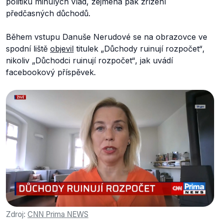
politiku minulých vlád, zejména pak zřízení
předčasných důchodů.
Během vstupu Danuše Nerudové se na obrazovce ve
spodní liště
objevil
titulek
„Důchody ruinují rozpočet“
,
nikoliv
„Důchodci ruinují rozpočet“
, jak uvádí
facebookový příspěvek.
Zdroj:
CNN Prima NEWS