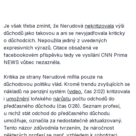
Je však třeba zmínit, že Nerudová
nekritizovala
výši
důchodů jako takovou a ani se nevyjadřovala kriticky
o důchodcích. Nepoužila jediný z uvedených
expresivních výrazů. Citace obsažená ve
facebookovém příspěvku tedy ve vysílání CNN Prima
NEWS vůbec nezazněla.
Kritika ze strany Nerudové mířila pouze na
důchodovou politiku vlád. Kromě trendu zvyšujících se
nákladů na penzijní systém (
video
, čas 2:02) kritizovala
i
umožnění
loňského
nárůstu
počtu odchodů do
předčasného důchodu (čas 0:28). Seznam profesí,
u nichž stát odchod do předčasného důchodu
umožňuje, označila za nedostatečně aktualizovaný.
Tento názor zdůvodnila tvrzením, že náročnost
některých profesí se např. vzhledem k robotizaci