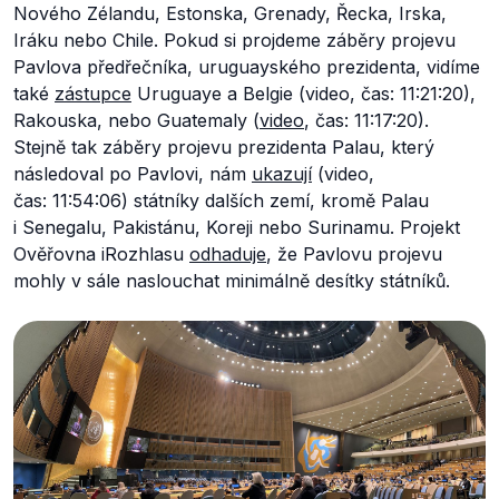
Nového Zélandu, Estonska, Grenady, Řecka, Irska,
Iráku nebo Chile. Pokud si projdeme záběry projevu
Pavlova předřečníka, uruguayského prezidenta, vidíme
také
zástupce
Uruguaye a Belgie (video, čas: 11:21:20),
Rakouska, nebo Guatemaly (
video
, čas: 11:17:20).
Stejně tak záběry projevu prezidenta Palau, který
následoval po Pavlovi, nám
ukazují
(video,
čas: 11:54:06) státníky dalších zemí, kromě Palau
i Senegalu, Pakistánu, Koreji nebo Surinamu. Projekt
Ověřovna iRozhlasu
odhaduje
, že Pavlovu projevu
mohly v sále naslouchat minimálně desítky státníků.