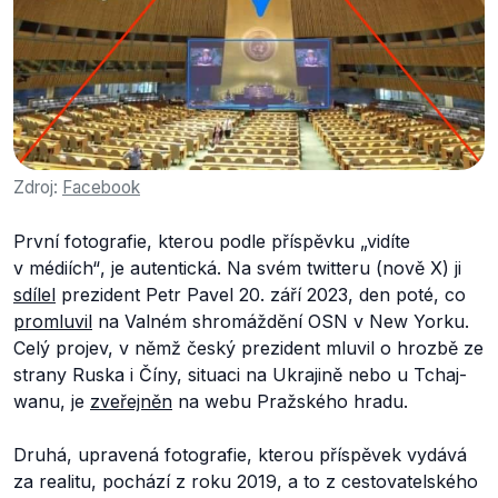
Zdroj:
Facebook
První fotografie, kterou podle příspěvku
„vidíte
v médiích“
, je autentická. Na svém twitteru (nově X) ji
sdílel
prezident Petr Pavel 20. září 2023, den poté, co
promluvil
na Valném shromáždění OSN v New Yorku.
Celý projev, v němž český prezident mluvil o hrozbě ze
strany Ruska i Číny, situaci na Ukrajině nebo u Tchaj-
wanu, je
zveřejněn
na webu Pražského hradu.
Druhá, upravená fotografie, kterou příspěvek vydává
za realitu, pochází z roku 2019, a to z cestovatelského