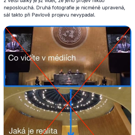
z větší dálky je již vidět, že jeho projev nikdo
neposlouchá. Druhá fotografie je nicméně upravená,
sál takto při Pavlově projevu nevypadal.