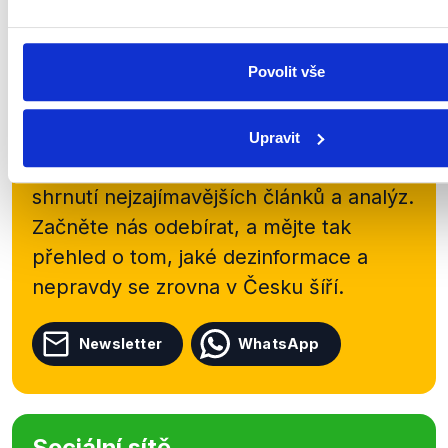
Zůstaňme v kontaktu
Povolit vše
Přihlaste se k odběru našeho
newsletteru nebo
whatsappového
Upravit
kanálu, kde pravidelně přinášíme
shrnutí nejzajímavějších článků a analýz.
Začněte nás odebírat, a mějte tak
přehled o tom, jaké dezinformace a
nepravdy se zrovna v Česku šíří.
Newsletter
WhatsApp
Sociální sítě