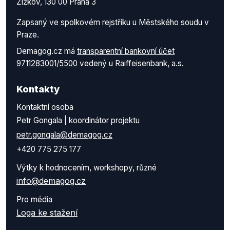
Žižkov, 130 00 Praha 3
Zapsaný ve spolkovém rejstříku u Městského soudu v
Praze.
Demagog.cz má
transparentní bankovní účet
9711283001/5500
vedený u Raiffeisenbank, a.s.
Kontakty
Kontaktní osoba
Petr Gongala | koordinátor projektu
petr.gongala@demagog.cz
+420 775 275 177
Výtky k hodnocením, workshopy, různé
info@demagog.cz
Pro média
Loga ke stažení