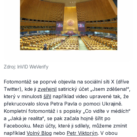
Zdroj: InVID WeVerify
Fotomontáž se poprvé objevila na sociální síti X (dříve
Twitter), kde ji
zveřejnil
satirický účet
„Jsem zděšena!“
,
který v minulosti
šířil
například video upravené tak, že
překrucovalo slova Petra Pavla o pomoci Ukrajině.
Kompletní fotomontáž i s popisky
„Co vidíte v médiích“
a
„Jaká je realita“
, se pak začala hojně šířit po
Facebooku. Mezi účty, které ji sdílely, můžeme zmínit
například
Volný Blog
nebo
Petr Viktorýn
. V obou