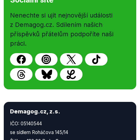
Nenechte si ujít nejnovější události
z Demagog.cz. Sdílením našich
příspěvků přátelům podpoříte naši
práci.
Demagog.cz, z.s.
IČO: 05140544
se sídlem Roháčova 145/14