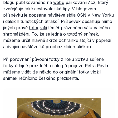
blogu publikovaného na
webu
parkovanir7.cz, který
zveřejňuje také cestovatelské tipy. V blogovém
příspěvku je popsána návštěva sídla OSN v New Yorku
i dalších turistických atrakcí. Příspěvek obsahuje mimo
jiných právě
fotografii
téměř prázdného sálu Valného
shromáždění. To, že se jedná o totožný snímek,
můžeme určit hlavně skrze ochranku stojící v popředí
a dvojici návštěvníků procházejících uličkou.
Při porovnání původní fotky z roku 2019 a sdílené
fotky údajně prázdného sálu při projevu Petra Pavla
můžeme vidět, že někdo do originální fotky vložil
snímek řečnícího českého prezidenta.