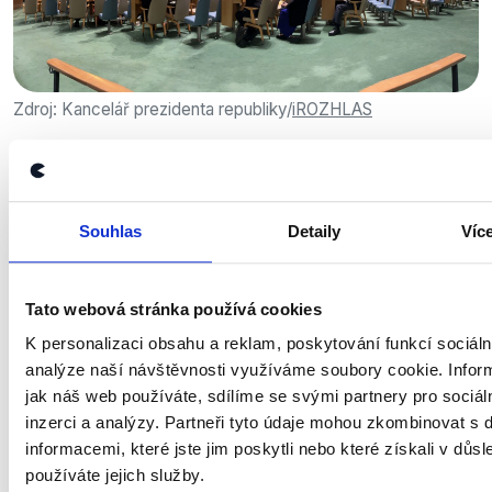
Zdroj: Kancelář prezidenta republiky/
iROZHLAS
Závěr
Sdílená fotografie prázdného sálu Valného
Souhlas
Detaily
Víc
shromáždění OSN při projevu Petra Pavla je tedy
upravená. Původní záběr pochází z blogu pražského
letištního parkoviště a byla do něj doplněna fotka
Tato webová stránka používá cookies
řečnícího prezidenta. Ve skutečnosti sál při Pavlově
K personalizaci obsahu a reklam, poskytování funkcí sociáln
projevu prázdný nebyl, podle dostupných
analýze naší návštěvnosti využíváme soubory cookie. Infor
videozáznamů a fotografií Pavlovu řeč poslouchaly
jak náš web používáte, sdílíme se svými partnery pro sociál
minimálně desítky státníků. Sdílenou fotku jsme proto
inzerci a analýzy. Partneři tyto údaje mohou zkombinovat s 
v rámci naší spolupráce se sociální sítí Facebook
informacemi, které jste jim poskytli nebo které získali v důsl
označili jako pozměněnou.
používáte jejich služby.