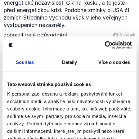
energetické nezávislosti ČR na Rusku, a to ještě
před energetickou krizí. Podobné zmínky o USA či
zemích Středního východu však v jeho veřejných
vystoupeních nezazněly.
zobrazit celé odůvodnění
Dnes máme z obnovitelných
Souhlas
Detaily
Více o cookies
zdrojů 15 procent.
Nez.
CNN Prima News
,
11. listopadu 2022
Tato webová stránka používá cookies
Marek
Energetika
Hilšer
K personalizaci obsahu a reklam, poskytování funkcí
sociálních médií a analýze naší návštěvnosti využíváme
PRAVDA
soubory cookie. Informace o tom, jak náš web používáte,
sdílíme se svými partnery pro sociální média, inzerci a
Podle posledních dostupných dat, která zveřejnilo
analýzy. Partneři tyto údaje mohou zkombinovat s
Ministerstvo průmyslu a obchodu, v roce 2020
dalšími informacemi, které jste jim poskytli nebo které
odpovídal podíl obnovitelných zdrojů na spotřebě
získali v důsledku toho, že používáte jejich služby.