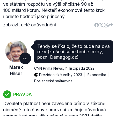
ve státním rozpočtu ve výši přibližně 90 až
100 miliard korun. Někteří ekonomové tento krok
i přesto hodnotí jako přínosný.
zobrazit celé odůvodnění
Tehdy se říkalo, že to bude na dva
roky (zrušení superhrubé mzdy,
pozn. Demagog.cz).
Nez.
Marek
CNN Prima News
,
11. listopadu 2022
Hilšer
Prezidentské volby 2023
Ekonomika
Poslanecká sněmovna
PRAVDA
Dvouletá platnost není zavedena přímo v zákoně,
nicméně toto časové omezení zmiňuje důvodová
zpráva k návrhu, díky němuž v roce 2021 došlo