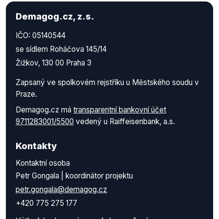
Demagog.cz, z.s.
IČO: 05140544
se sídlem Roháčova 145/14
Žižkov, 130 00 Praha 3
Zapsaný ve spolkovém rejstříku u Městského soudu v
Praze.
Demagog.cz má
transparentní bankovní účet
9711283001/5500
vedený u Raiffeisenbank, a.s.
Kontakty
Kontaktní osoba
Petr Gongala | koordinátor projektu
petr.gongala@demagog.cz
+420 775 275 177