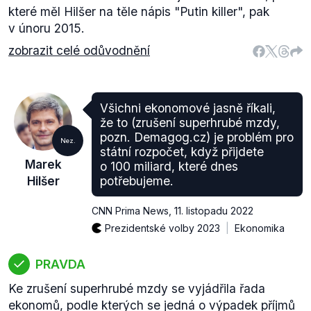
které měl Hilšer na těle nápis "Putin killer", pak
v únoru 2015.
zobrazit celé odůvodnění
Všichni ekonomové jasně říkali,
že to (zrušení superhrubé mzdy,
pozn. Demagog.cz) je problém pro
Nez.
státní rozpočet, když přijdete
Marek
o 100 miliard, které dnes
Hilšer
potřebujeme.
CNN Prima News
,
11. listopadu 2022
Prezidentské volby 2023
Ekonomika
PRAVDA
Ke zrušení superhrubé mzdy se vyjádřila řada
ekonomů, podle kterých se jedná o výpadek příjmů