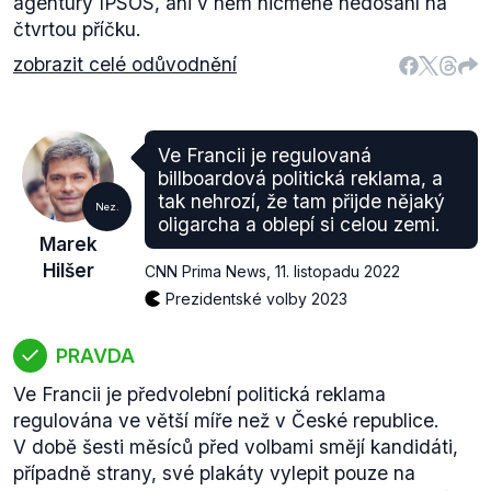
agentury IPSOS, ani v něm nicméně nedosáhl na
čtvrtou příčku.
zobrazit celé odůvodnění
Ve Francii je regulovaná
billboardová politická reklama, a
tak nehrozí, že tam přijde nějaký
Nez.
oligarcha a oblepí si celou zemi.
Marek
Hilšer
CNN Prima News
,
11. listopadu 2022
Prezidentské volby 2023
PRAVDA
Ve Francii je předvolební politická reklama
regulována ve větší míře než v České republice.
V době šesti měsíců před volbami smějí kandidáti,
případně strany, své plakáty vylepit pouze na