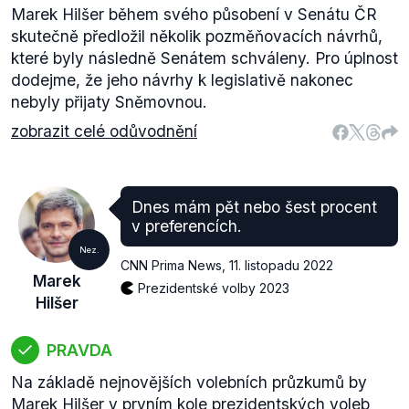
Marek Hilšer během svého působení v Senátu ČR
skutečně předložil několik pozměňovacích návrhů,
které byly následně Senátem schváleny. Pro úplnost
dodejme, že jeho návrhy k legislativě nakonec
nebyly přijaty Sněmovnou.
zobrazit celé odůvodnění
Dnes mám pět nebo šest procent
v preferencích.
Nez.
CNN Prima News
,
11. listopadu 2022
Marek
Prezidentské volby 2023
Hilšer
PRAVDA
Na základě nejnovějších volebních průzkumů by
Marek Hilšer v prvním kole prezidentských voleb