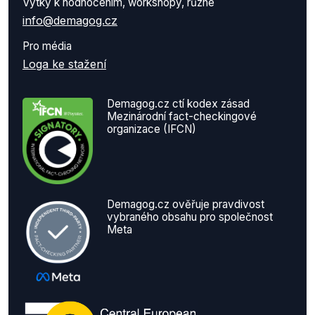
Výtky k hodnocením, workshopy, různé
info@demagog.cz
Pro média
Loga ke stažení
Demagog.cz ctí kodex zásad
Mezinárodní fact-checkingové
organizace (IFCN)
Demagog.cz ověřuje pravdivost
vybraného obsahu pro společnost
Meta