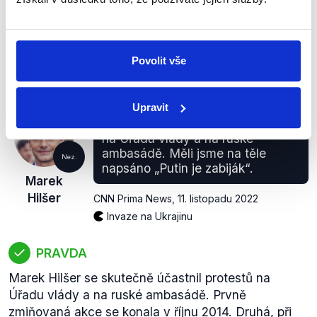
elektřiny v ČR 14,8 %. Pro úplnost doplňme,
že v případě podílu obnovitelných zdrojů na výrobě
elektřiny se jednalo o méně než 7 %.
Povolit vše
zobrazit celé odůvodnění
Upravit
(...) 2014, tehdy jsme protestovali
na Úřadu vlády a na ruské
ambasádě. Měli jsme na těle
Nez.
napsáno „Putin je zabiják“.
Marek
Hilšer
CNN Prima News
,
11. listopadu 2022
Invaze na Ukrajinu
PRAVDA
Marek Hilšer se skutečně účastnil protestů na
Úřadu vlády a na ruské ambasádě. Prvně
zmiňovaná akce se konala v říjnu 2014. Druhá, při