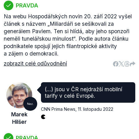
PRAVDA
Na webu Hospodářských novin 20. září 2022 vyšel
článek s názvem „Miliardáři se sešikovali za
generálem Pavlem. Ten si hlídá, aby jeho sponzoři
neměli tunelářskou minulost“. Podle autora článku
podnikatele spojují jejich filantropické aktivity
a zájem o demokracii.
zobrazit celé odůvodnění
(...) jsou v ČR nejdražší mobilní
tarify v celé Evropě.
Nez.
CNN Prima News
,
11. listopadu 2022
Marek
Hilšer
PRAVDA