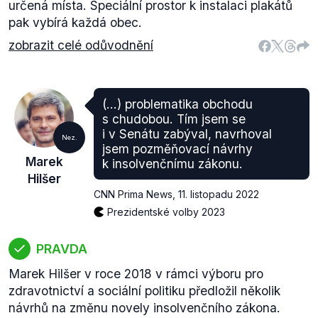
určená místa. Speciální prostor k instalaci plakátů
pak vybírá každá obec.
zobrazit celé odůvodnění
(...) problematika obchodu
s chudobou. Tím jsem se
i v Senátu zabýval, navrhoval
Nez.
jsem pozměňovací návrhy
Marek
k insolvenčnímu zákonu.
Hilšer
CNN Prima News
,
11. listopadu 2022
Prezidentské volby 2023
PRAVDA
Marek Hilšer v roce 2018 v rámci výboru pro
zdravotnictví a sociální politiku předložil několik
návrhů na změnu novely insolvenčního zákona.