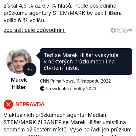
získal 4,5 % až 6,7 % hlasů. Podle posledního
průzkumu agentury STEM/MARK by pak Hilšera
volilo 6 % voličů.
zobrazit celé odůvodnění
Teď se Marek Hilšer vyskytuje
v některých průzkumech i na
čtvrtém místě.
Nez.
Marek
CNN Prima News
,
11. listopadu 2022
Hilšer
Prezidentské volby 2023
NEPRAVDA
V aktuálních průzkumech agentur Median,
STEM/MARK či SANEP se Marek Hilšer umístil na
sedmém až šestém místě. Výše ho řadí jen průzkum