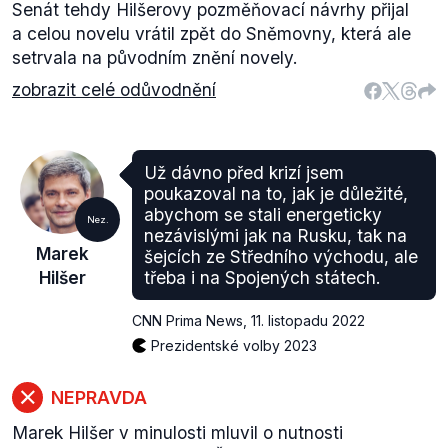
Senát tehdy Hilšerovy pozměňovací návrhy přijal
a celou novelu vrátil zpět do Sněmovny, která ale
setrvala na původním znění novely.
zobrazit celé odůvodnění
Už dávno před krizí jsem
poukazoval na to, jak je důležité,
abychom se stali energeticky
Nez.
nezávislými jak na Rusku, tak na
Marek
šejcích ze Středního východu, ale
Hilšer
třeba i na Spojených státech.
CNN Prima News
,
11. listopadu 2022
Prezidentské volby 2023
NEPRAVDA
Marek Hilšer v minulosti mluvil o nutnosti