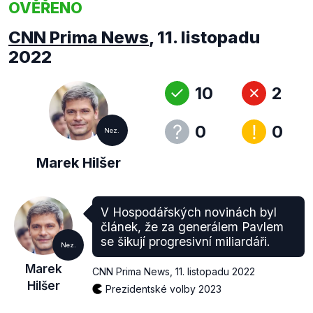
OVĚŘENO
CNN Prima News
,
11. listopadu
2022
10
2
0
0
Nez.
Marek Hilšer
V Hospodářských novinách byl
článek, že za generálem Pavlem
se šikují progresivní miliardáři.
Nez.
Marek
CNN Prima News
,
11. listopadu 2022
Hilšer
Prezidentské volby 2023