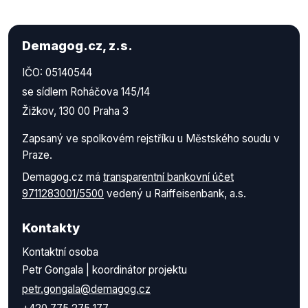
Demagog.cz, z.s.
IČO: 05140544
se sídlem Roháčova 145/14
Žižkov, 130 00 Praha 3
Zapsaný ve spolkovém rejstříku u Městského soudu v
Praze.
Demagog.cz má
transparentní bankovní účet
9711283001/5500
vedený u Raiffeisenbank, a.s.
Kontakty
Kontaktní osoba
Petr Gongala | koordinátor projektu
petr.gongala@demagog.cz