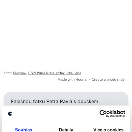
Falešnou fotku Petra Pavla s obuškem
a plastovým štítem zveřejnila facebooková
stránka
ČT25 – Pravda bez cenzury
,
která
zmanipulované
fotky
a AI
generovaná
videa
Petra Pavla
zveřejňuje
Souhlas
Detaily
Více o cookies