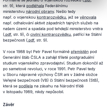
Formálně se jednalo o vojenskou rozvědku (
.pdf
,
str. 9), která
podléhala
Federálnímu
ministerstvu
národní obrany
. Nešlo tedy
např. o vojenskou
kontrarozvědku
, jež se
věnovala
např. odhalování aktivit západních tajných služeb na
našem území a spadala pod tehdejší ministerstvo vnitra
(
.pdf
, str. 9), či
civilní kontrarozvědku
, patřící ke Státní
bezpečnosti (
.pdf
, str. 9).
V roce 1988 byl Petr Pavel formálně
přemístěn
pod
Generální štáb ČSLA a zahájil tříleté postgraduální
studium vojenského zpravodajství. Studium dokončil až
po sametové revoluci, v roce 1991. Petr Pavel tedy
u Sboru nápravné výchovy ČSR ani v žádné složce
Veřejné bezpečnosti (VB) či Státní bezpečnosti (StB),
která se
podílela
na zásahu na Národní třídě
v listopadu 1989, nikdy nepůsobil.
Závěr