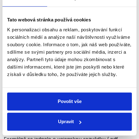
opakovaně. Stránka publikuje desítky příspěvků
denně – jen od 8. ledna, kdy stránka vznikla,
nasbíraly její příspěvky miliony zobrazení,
Tato webová stránka používá cookies
desítky tisíc sdílení a stovky tisíc zhlédnutí
K personalizaci obsahu a reklam, poskytování funkcí
u
videí
.
Jak autoři facebookové stránky
sociálních médií a analýze naší návštěvnosti využíváme
sami
uvádějí,
ČT25 – Pravda bez cenzury
je
soubory cookie. Informace o tom, jak náš web používáte,
součástí širší sítě podobných profilů.
sdílíme se svými partnery pro sociální média, inzerci a
analýzy. Partneři tyto údaje mohou zkombinovat s
dalšími informacemi, které jste jim poskytli nebo které
Pavlova kariéra za minulého režimu
získali v důsledku toho, že používáte jejich služby.
Pavel sloužil v armádě (
.pdf
, str. 5) od roku
1983
, svou
kariéru v tehdejší Československé lidové armádě
Povolit vše
(ČSLA) v 80. letech
začínal
jako velitel čety
u
22.
výsadkového
pluku
speciálního určení
v
Prostějově
. Tento vojenský útvar byl v té
Upravit
době
zařazen
(.pdf, str. 21) pod Zpravodajskou
správu
Západního
vojenského okruhu (
.pdf
, str. 37).