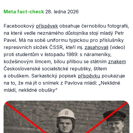
Meta fact-check
28. ledna 2026
Facebookový
příspěvek
obsahuje černobílou fotografii,
na které vedle neznámého důstojníka stojí mladý Petr
Pavel. Má na sobě uniformu typickou pro příslušníky
represivních složek ČSSR, kteří mj.
zasahovali
(video)
proti studentům v listopadu 1989: s nárameníky,
kožešinovým límcem, bílou přilbou se státním
znakem
Československé socialistické republiky, štítem
a obuškem. Sarkastický popisek
příspěvku
poukazuje
na to, že má jít o snímek z Pavlova mládí:
„Neklidné
mládí, neklidné obušky“