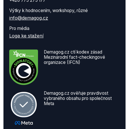
+420 775 275 177
Výtky k hodnocením, workshopy, různé
info@demagog.cz
Pro média
Loga ke stažení
Demagog.cz ctí kodex zásad
Mezinárodní fact-checkingové
organizace (IFCN)
Demagog.cz ověřuje pravdivost
vybraného obsahu pro společnost
Meta