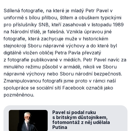
Sdílená fotografie, na které je mladý Petr Pavel v
uniformě s bílou přilbou, štítem a obuškem typickými
pro příslušníky SNB, kteří zasahovali v listopadu 1989
na Národní třídě, je falešná. Vznikla úpravou jiné
fotografie, která zachycuje muže v historickém
stejnokroji Sboru nápravné výchovy a do které byl
digitálně vložen obličej Petra Pavla převzatý
z fotografie publikované v médiích. Petr Pavel navíc za
minulého režimu působil v armádě, nikoli ve Sboru
nápravné výchovy nebo Sboru národní bezpečnosti.
Zmanipulovanou fotografii jsme proto v rámci naší
spolupráce se sociální sítí Facebook označili jako
pozměněnou.
Pavel si podal ruku
s britským důstojníkem,
fotomontáž z něj udělala
Putina