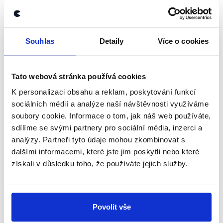
a
videa
Petra Pavla generované pomocí AI
zveřejňuje
opakovaně
. Stránka zveřejňuje desítky
příspěvků denně – jen od 8. ledna, kdy vznikla,
Souhlas
Detaily
Více o cookies
nasbíraly její příspěvky miliony zobrazení,
desítky tisíc sdílení a stovky tisíc zhlédnutí
u
videí
.
Jak autoři facebookové stránky sami
Tato webová stránka používá cookies
uvádějí
,
ČT25
–
Pravda bez cenzury
je součástí
K personalizaci obsahu a reklam, poskytování funkcí
širší sítě podobných profilů.
sociálních médií a analýze naší návštěvnosti využíváme
soubory cookie. Informace o tom, jak náš web používáte,
sdílíme se svými partnery pro sociální média, inzerci a
Závěr
analýzy. Partneři tyto údaje mohou zkombinovat s
dalšími informacemi, které jste jim poskytli nebo které
Sdílená fotografie, na které si Petr Pavel podává ruku
získali v důsledku toho, že používáte jejich služby.
s Vladimirem Putinem, je falešná. Vznikla úpravou jiné
fotky z roku 1995, na které je Petr Pavel s britským
důstojníkem. Ve skutečnosti se Petr Pavel s Vladimirem
Putinem nikdy osobně nesetkal, ať už jako představitel
Povolit vše
české armády, NATO, nebo později jako český