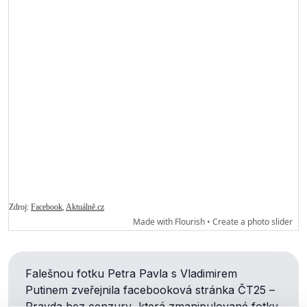
Falešnou fotku Petra Pavla s Vladimirem
Putinem zveřejnila facebooková stránka
ČT25
–
Pravda bez cenzury
, která zmanipulované
fotky