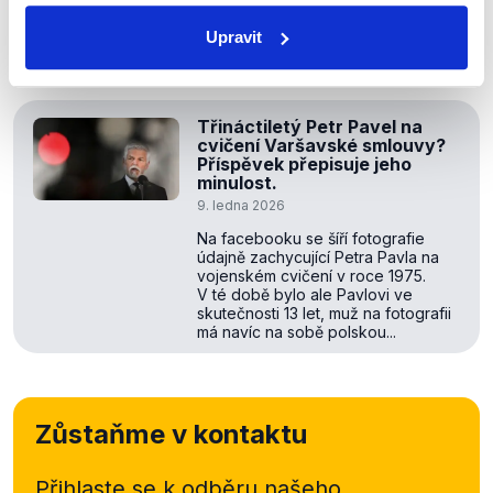
prezident. Upravenou fotografii jsme proto v rámci naší
spolupráce se sociální sítí Facebook označili jako
Upravit
pozměněnou.
Třináctiletý Petr Pavel na
cvičení Varšavské smlouvy?
Příspěvek přepisuje jeho
minulost.
9. ledna 2026
Na facebooku se šíří fotografie
údajně zachycující Petra Pavla na
vojenském cvičení v roce 1975.
V té době bylo ale Pavlovi ve
skutečnosti 13 let, muž na fotografii
má navíc na sobě polskou...
Zůstaňme v kontaktu
Přihlaste se k odběru našeho