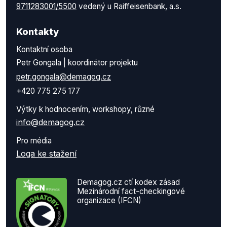
9711283001/5500
vedený u Raiffeisenbank, a.s.
Kontakty
Kontaktní osoba
Petr Gongala | koordinátor projektu
petr.gongala@demagog.cz
+420 775 275 177
Výtky k hodnocením, workshopy, různé
info@demagog.cz
Pro média
Loga ke stažení
Demagog.cz ctí kodex zásad
Mezinárodní fact-checkingové
organizace (IFCN)