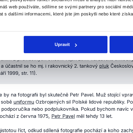
 náš web používáte, sdílíme se svými partnery pro sociální média
 s dalšími informacemi, které jste jim poskytli nebo které získa
pátrali pomocí zpětného vyhledávání obrázků, nástrojem p
ch dokumentů o vojenských cvičeních v 70. letech. Nepodař
kutečně pochází z armádního cvičení Zubr v roce 1975.
Upravit
edním z pravidelných cvičení vojsk zemí Varšavské smlouvy
a účastnil se ho mj. i rakovnický 2. tankový
pluk
Českoslov
ří 1999, str. 11).
by na fotografii byl skutečně Petr Pavel. Muž stojící vpra
a sobě
uniformu
Ozbrojených sil Polské lidové republiky. P
podporučíka nebo podplukovníka. Pokud bychom navíc vy
 pochází z června 1975,
Petr Pavel
měl tehdy 13 let.
istotou říct, odkud sdílená fotografie pochází a koho zachyc