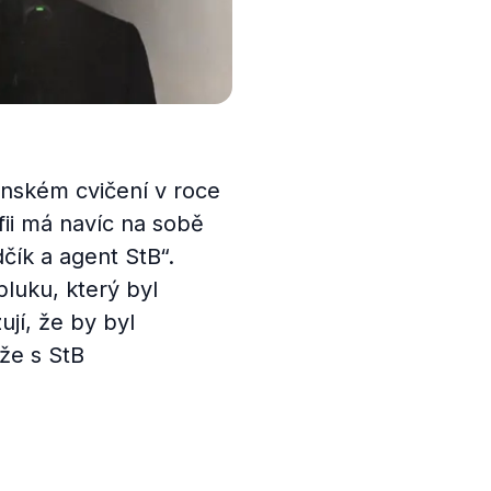
jenském cvičení v roce
fii má navíc na sobě
čík a agent StB“.
luku, který byl
jí, že by byl
že s StB