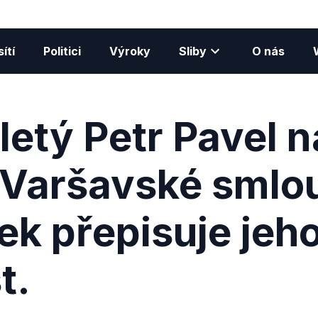
ítí
Politici
Výroky
Sliby
O nás
letý Petr Pavel n
 Varšavské smlo
ek přepisuje jeh
t.