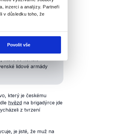
, inzerci a analýzy. Partneři
li v důsledku toho, že
ro rozpoznávání tváří
ilo se nám ale bohužel
Povolit vše
, které se konalo
enské lidové armády
vo, který je českému
odle
hvězd
na brigadýrce jde
cházeli z tvrzení
uje, je jisté, že muž na