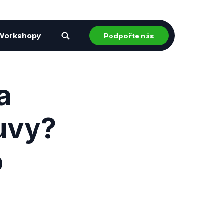
Workshopy
Podpořte nás
a
uvy?
o