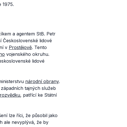
e 1975.
číkem a agentem StB. Petr
ší Československé lidové
ní v
Prostějově
. Tento
ho
vojenského okruhu.
eskoslovenské lidové
inisterstvu
národní obrany
.
t západních tajných služeb
rarozvědku
, patřící ke Státní
í lze říci, že působil jako
 ale nevyplývá, že by