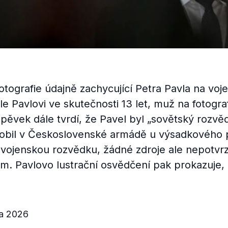
otografie údajně zachycující Petra Pavla na vo
le Pavlovi ve skutečnosti 13 let, muž na fotogra
pěvek dále tvrdí, že Pavel byl „sovětský rozvěd
sobil v Československé armádě u výsadkového p
vojenskou rozvědku, žádné zdroje ale nepotvrzu
. Pavlovo lustrační osvědčení pak prokazuje, 
na 2026