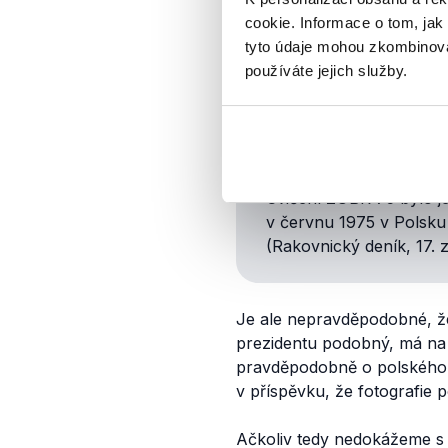
cookie. Informace o tom, jak
Cvičení Zubr 1975
tyto údaje mohou zkombinovat
používáte jejich služby.
Po původu fotografie jsme 
PimEyes i rešerší archivní
zjistit, jestli fotografie s
Cvičení ZUBR 75 bylo j
v červnu 1975 v Polsku 
(Rakovnický deník, 17. zá
Je ale nepravděpodobné, že 
prezidentu podobný, má n
pravděpodobně o polského 
v příspěvku, že fotografie
Ačkoliv tedy nedokážeme s j