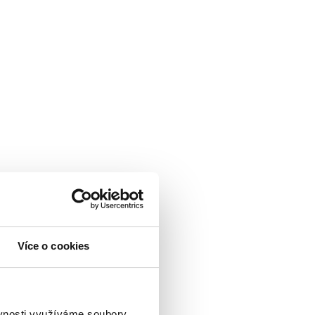
Více o cookies
a Pavla a zda pochází
zvědčík“
a
„agent StB“
.
ěvnosti využíváme soubory