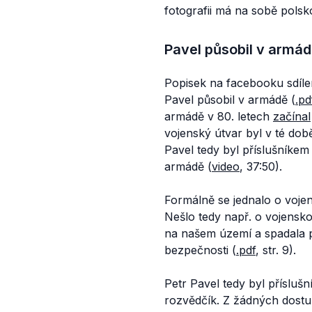
fotografii má na sobě polsk
Pavel působil v armád
Popisek na facebooku sdíle
Pavel působil v armádě (
.pd
armádě v 80. letech
začínal
vojenský útvar byl v té do
Pavel tedy byl příslušníke
armádě (
video
, 37:50).
Formálně se jednalo o voje
Nešlo tedy např. o vojensk
na našem území a spadala po
bezpečnosti (
.pdf
, str. 9).
Petr Pavel tedy byl příslušn
rozvědčík. Z žádných dostu