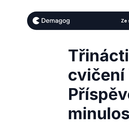
Ze s
Třinácti
cvičení
Příspěv
minulos