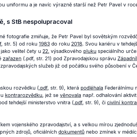
ou uniformu a je navíc výrazně starší než Petr Pavel v roc
ě, s StB nespolupracoval
né fotografie zmiňuje, že Petr Pavel byl sovětským rozvěd
f
, str. 5) od roku
1983
do roku
2018
. Svou kariéru v tehdej
jako velitel čety u
22.
výsadkového
pluku
speciálního urče
bě
zařazen
(.pdf, str. 21) pod Zpravodajskou správu
Západní
m zpravodajských služeb již od počátku svého působení v Č
nskou rozvědku (
.pdf
, str. 9), která
podléhala
Federálnímu m
ou
kontrarozvědku
, jež se
věnovala
např. odhalování aktivi
d tehdejší ministerstvo vnitra (
.pdf
, str. 9), či
civilní kont
íkem vojenského zpravodajství, a s velkou mírou zjednodušen
pných zdrojů, oficiálních
dokumentů
nebo zmínek v médiích