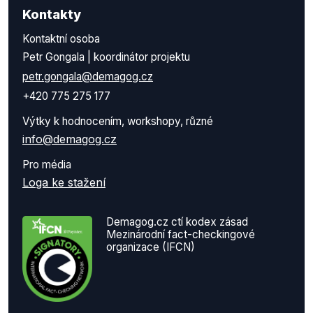
Kontakty
Kontaktní osoba
Petr Gongala | koordinátor projektu
petr.gongala@demagog.cz
+420 775 275 177
Výtky k hodnocením, workshopy, různé
info@demagog.cz
Pro média
Loga ke stažení
Demagog.cz ctí kodex zásad
Mezinárodní fact-checkingové
organizace (IFCN)