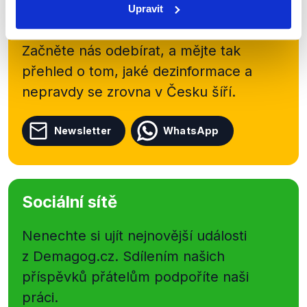
kanálu, kde pravidelně přinášíme
Upravit
shrnutí nejzajímavějších článků a analýz.
Začněte nás odebírat, a mějte tak
přehled o tom, jaké dezinformace a
nepravdy se zrovna v Česku šíří.
Newsletter
WhatsApp
Sociální sítě
Nenechte si ujít nejnovější události
z Demagog.cz. Sdílením našich
příspěvků přátelům podpoříte naši
práci.