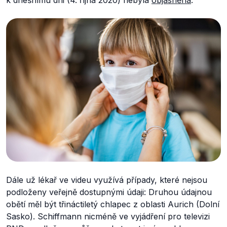
k dnešnímu dni (4. října 2020) nebyla
objasněna
.
Dále už lékař ve videu využívá případy, které nejsou
podloženy veřejně dostupnými údaji: Druhou údajnou
obětí měl být třináctiletý chlapec z oblasti Aurich (Dolní
Sasko). Schiffmann nicméně ve vyjádření pro televizi