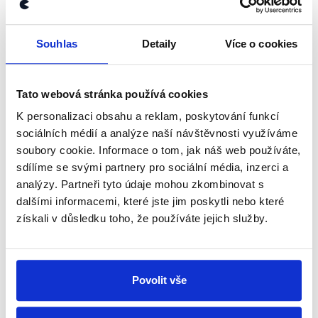
negativních důsledcích nošení roušek jsme psali již
dříve
. Podobně se mu
věnovala
agentura AFP.
Souhlas
Detaily
Více o cookies
V námi ověřovaném příspěvku se hovoří o třech
úmrtích dětí, přičemž první úmrtí se ve skutečnosti
Tato webová stránka používá cookies
teprve vyšetřuje, zatímco úmrtí druhého a třetího dítěte
není potvrzeno veřejně dohledatelnými zdroji. Vedle
K personalizaci obsahu a reklam, poskytování funkcí
toho příspěvek nepravdivě označuje roušky jako zdroj
sociálních médií a analýze naší návštěvnosti využíváme
nebezpečí díky koncentraci oxidu uhličitého. Příspěvek
soubory cookie. Informace o tom, jak náš web používáte,
jsme proto v rámci naší spolupráce se společností
sdílíme se svými partnery pro sociální média, inzerci a
Facebook označili jako nepravdivý.
analýzy. Partneři tyto údaje mohou zkombinovat s
dalšími informacemi, které jste jim poskytli nebo které
získali v důsledku toho, že používáte jejich služby.
Zůstaňme v kontaktu
Povolit vše
Přihlaste se k odběru našeho
newsletteru nebo
whatsappového