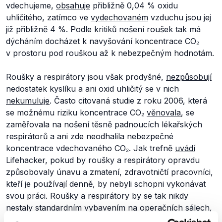
vdechujeme,
obsahuje
přibližně 0,04 % oxidu
uhličitého, zatímco ve
vydechovaném
vzduchu jsou jej
již přibližně 4 %. Podle kritiků nošení roušek tak má
dýcháním docházet k navyšování koncentrace CO₂
v prostoru pod rouškou až k nebezpečným hodnotám.
Roušky a respirátory jsou však prodyšné,
nezpůsobují
nedostatek kyslíku a ani oxid uhličitý se v nich
nekumuluje
. Často citovaná studie z roku 2006, která
se možnému riziku koncentrace CO₂
věnovala
, se
zaměřovala na nošení těsně padnoucích lékařských
respirátorů a ani zde neodhalila nebezpečné
koncentrace vdechovaného CO₂. Jak trefně
uvádí
Lifehacker, pokud by roušky a respirátory opravdu
způsobovaly únavu a zmatení, zdravotničtí pracovníci,
kteří je používají denně, by nebyli schopni vykonávat
svou práci. Roušky a respirátory by se tak nikdy
nestaly standardním vybavením na operačních sálech,
infekčních a mnoha dalších odděleních. O smyšlených