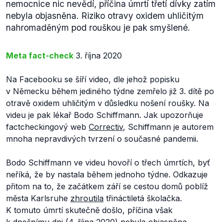
nemocnice nic nevědí, příčina úmrtí třetí dívky zatím
nebyla objasněna. Riziko otravy oxidem uhličitým
nahromaděným pod rouškou je pak smyšlené.
Meta fact-check
3. října 2020
Na Facebooku se šíří video, dle jehož popisku
v Německu během jediného týdne zemřelo již 3. dítě po
otravě oxidem uhličitým v důsledku nošení roušky. Na
videu je pak lékař Bodo Schiffmann. Jak upozorňuje
factcheckingový web
Correctiv
, Schiffmann je autorem
mnoha nepravdivých tvrzení o současné pandemii.
Bodo Schiffmann ve videu hovoří o třech úmrtích, byť
neříká, že by nastala během jednoho týdne. Odkazuje
přitom na to, že začátkem září se cestou domů poblíž
města Karlsruhe
zhroutila
třináctiletá školačka.
K tomuto úmrtí skutečně došlo, příčina však