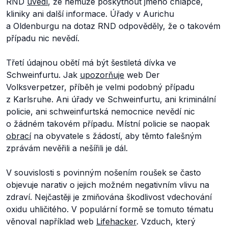
RND
uvedl
, že nemůže poskytnout jméno chlapce,
kliniky ani další informace. Úřady v Aurichu
a Oldenburgu na dotaz RND odpověděly, že o takovém
případu nic nevědí.
Třetí údajnou obětí má být šestiletá dívka ve
Schweinfurtu. Jak
upozorňuje
web Der
Volksverpetzer, příběh je velmi podobný případu
z Karlsruhe. Ani úřady ve Schweinfurtu, ani kriminální
policie, ani schweinfurtská nemocnice nevědí nic
o žádném takovém případu. Místní policie se naopak
obrací
na obyvatele s žádostí, aby těmto falešným
zprávám nevěřili a nešířili je dál.
V souvislosti s povinným nošením roušek se často
objevuje narativ o jejich možném negativním vlivu na
zdraví. Nejčastěji je zmiňována škodlivost vdechování
oxidu uhličitého. V populární formě se tomuto tématu
věnoval například web
Lifehacker
. Vzduch, který