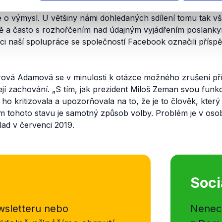
ech
podobných
textů: Uvědomujeme si, že řada uživatelů p
 o výmysl. U většiny námi dohledaných sdílení tomu tak vša
ě a často s rozhořčením nad údajným vyjádřením poslank
i naší spolupráce se společností Facebook označili přís
ová Adamová se v minulosti k otázce možného zrušení pří
ejí zachování.
„S tím, jak prezident Miloš Zeman svou funk
o kritizovala a upozorňovala na to, že je to člověk, který 
em tohoto stavu je samotný způsob volby. Problém je v os
lad v červenci 2019.
Soci
sletteru nebo
Nenecht