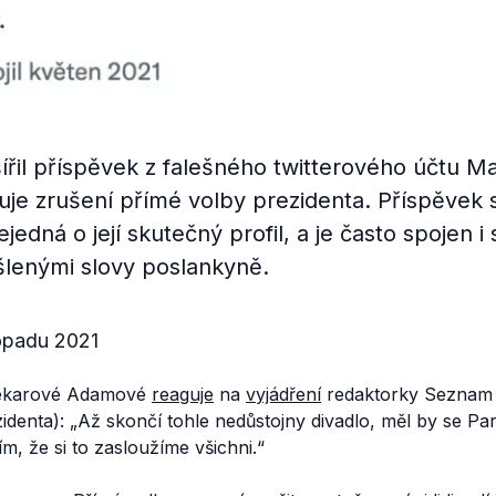
řil příspěvek z falešného twitterového účtu M
je zrušení přímé volby prezidenta. Příspěvek se
jedná o její skutečný profil, a je často spojen i
lenými slovy poslankyně.
topadu 2021
Pekarové Adamové
reaguje
na
vyjádření
redaktorky Seznam
zidenta):
„Až skončí tohle nedůstojny divadlo, měl by se Pa
m, že si to zasloužíme všichni.“