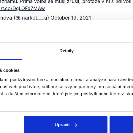
amu. Přímá volba se musí zrušit, protože v ní si lidi volí ja
://t.co/DgLOFd7MAw
mová (@market___a)
October 19, 2021
prostřednictvím screenshotů původního tweetu, které nijak
političky. Uživatelé tak tweet často sdílí s přesvědčením, ž
edsedkyně Poslanecké sněmovny.
Detaily
tnu 2021, kdežto oficiální účet Markéty Pekarové Adamov
 tweety najdeme např.:
á cookies
klam, poskytování funkcí sociálních médií a analýze naší návšt
y. Ve sněmovně bylo 104 koaličních poslanců. Chci ty dvě 
 náš web používáte, sdílíme se svými partnery pro sociální média
tomu přihlédnu.
https://t.co/mJgLHOxRzy
 s dalšími informacemi, které jste jim poskytli nebo které získa
mová (@market___a)
November 10, 2021
jedině až po mě. Ale Petr je fajn kluk, nějakého fleka mu 
mová (@market___a)
May 20, 2021
Upravit