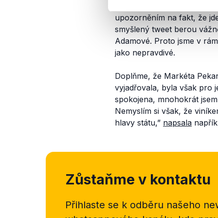
Dodejme, co uvádíme u vš
upozorněním na fakt, že jde
smyšlený tweet berou vážn
Adamové. Proto jsme v rámc
jako nepravdivé.
Doplňme, že Markéta Pekar
vyjadřovala, byla však pro j
spokojena, mnohokrát jsem h
Nemyslím si však, že viník
hlavy státu,”
napsala
napřík
Zůstaňme v kontaktu
Přihlaste se k odběru našeho
new