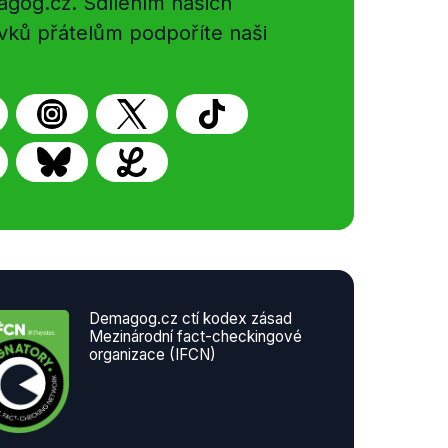
gog.cz. Sdílením našich
vků přátelům podpoříte naši
Demagog.cz ctí kodex zásad
Mezinárodní fact-checkingové
organizace (IFCN)