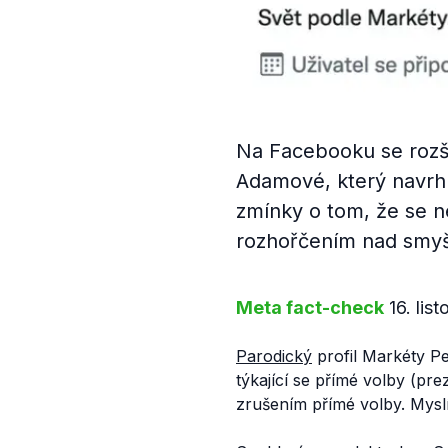
Na Facebooku se rozší
Adamové, který navrhu
zmínky o tom, že se ne
rozhořčením nad smyš
Meta fact-check
16. lis
Parodický
profil Markéty 
týkající se přímé volby (pre
zrušením přímé volby. Myslí