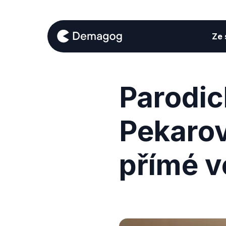
Ze s
Parodic
Pekaro
přímé v