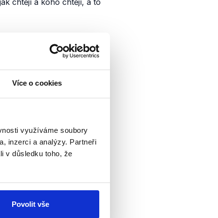
k chtějí a koho chtějí, a to
 neodkazují na to, že se
e se jedná o skutečný
Více o cookies
é
funguje
už více než 11 let.
ěvnosti využíváme soubory
jména. Okamžitě. Když se
, inzerci a analýzy. Partneři
li v důsledku toho, že
dám.
Povolit vše