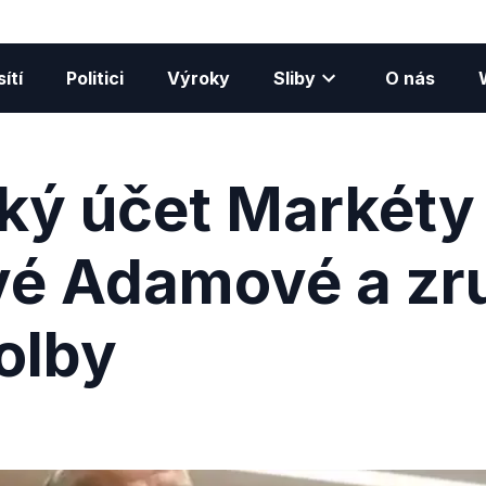
ítí
Politici
Výroky
Sliby
O nás
ký účet Markéty
vé Adamové a zr
olby