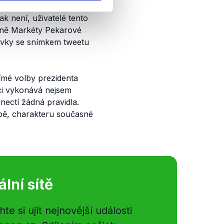
říspěvek sdílí s humorným
k není, uživatelé tento
yně Markéty Pekarové
pěvky se snímkem tweetu
mé volby prezidenta
ci vykonává nejsem
nectí žádná pravidla.
obě, charakteru současné
ální sítě
e si ujít nejnovější události