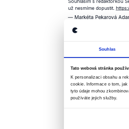
Souhlasím s redaktorkou Sezn
už nesmíme dopustit.
https
— Markéta Pekarová Ada
Tweet se na Facebooku šíří 
nejedná o autentický profil 
příspěvek poslankyně a př
Souhlas
Parodický účet
vznikl
v kvě
Mezi dalšími publikovanými
Tato webová stránka použív
K personalizaci obsahu a re
Byla jsem zvolena 102 hlas
cookie. Informace o tom, jak
sami přiznají, slibuji, že k 
tyto údaje mohou zkombinovat
— Markéta Pekarová Ada
používáte jejich služby.
Prý kandidát na premiéra😂 
— Markéta Pekarová Ada