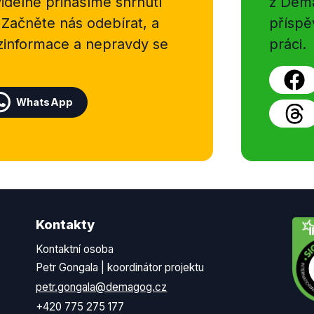
delně přinášíme shrnutí
z Dema
 Začněte nás odebírat, a
příspě
ezinformace a nepravdy se
práci.
WhatsApp
Kontakty
Kontaktní osoba
Petr Gongala | koordinátor projektu
petr.gongala@demagog.cz
+420 775 275 177