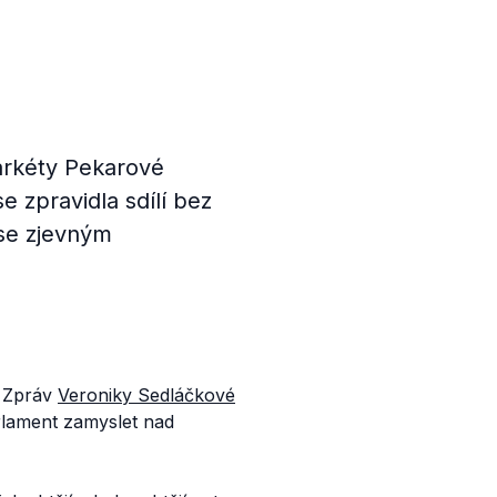
arkéty Pekarové
 zpravidla sdílí bez
 se zjevným
 Zpráv
Veroniky Sedláčkové
rlament zamyslet nad