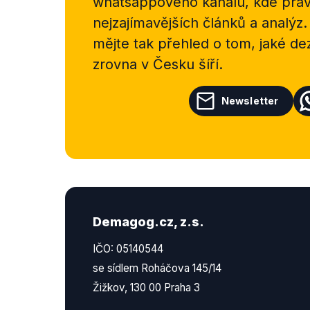
whatsappového kanálu, kde pravi
nejzajímavějších článků a analýz.
mějte tak přehled o tom, jaké d
zrovna v Česku šíří.
Newsletter
Demagog.cz, z.s.
IČO: 05140544
se sídlem Roháčova 145/14
Žižkov, 130 00 Praha 3