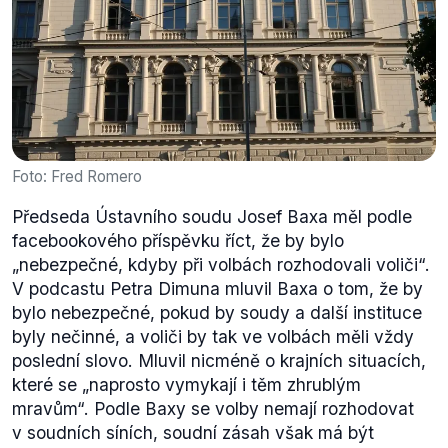
Foto: Fred Romero
Předseda Ústavního soudu Josef Baxa měl podle
facebookového příspěvku říct, že by bylo
„nebezpečné, kdyby při volbách rozhodovali voliči“.
V podcastu Petra Dimuna mluvil Baxa o tom, že by
bylo nebezpečné, pokud by soudy a další instituce
byly nečinné, a voliči by tak ve volbách měli vždy
poslední slovo. Mluvil nicméně o krajních situacích,
které se „naprosto vymykají i těm zhrublým
mravům“. Podle Baxy se volby nemají rozhodovat
v soudních síních, soudní zásah však má být