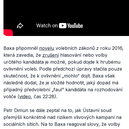
Baxa připomněl
novelu
volebních zákonů z roku 2016,
která zavedla, že
zrušení
hlasování nebo volby
určitého kandidáta je možné, pokud dojde k hrubému
ovlivnění voleb. Podle předchozí úpravy stačila pouze
skutečnost, že k ovlivnění
„mohlo“
dojít. Baxa však
následně dodal, že je složité hodnotit, jaký dopad má
případný předvolební „faul“ kandidáta na rozhodování
voliče (
video
, čas 22:28).
Petr Dimun se dále zeptal na to, jak Ústavní soud
přemýšlí konkrétně nad rizikem vlivových kampaní na
sociálních sítích. Na to Baxa reagoval slovy, že volby