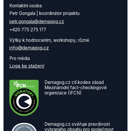
Kontaktní osoba
Petr Gongala | koordinátor projektu
petr.gongala@demagog.cz
+420 775 275 177
Výtky k hodnocením, workshopy, různé
info@demagog.cz
Pro média
Loga ke stažení
Demagog.cz ctí kodex zásad
Mezinárodní fact-checkingové
organizace (IFCN)
Demagog.cz ověřuje pravdivost
vybraného obsahu pro společnost