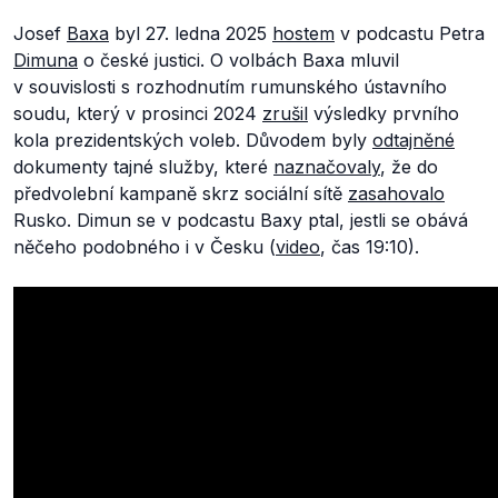
Josef
Baxa
byl 27. ledna 2025
hostem
v podcastu Petra
Dimuna
o české justici. O volbách Baxa mluvil
v souvislosti s rozhodnutím rumunského ústavního
soudu, který v prosinci 2024
zrušil
výsledky prvního
kola prezidentských voleb. Důvodem byly
odtajněné
dokumenty tajné služby, které
naznačovaly
, že do
předvolební kampaně skrz sociální sítě
zasahovalo
Rusko. Dimun se v podcastu Baxy ptal, jestli se obává
něčeho podobného i v Česku (
video
, čas 19:10).