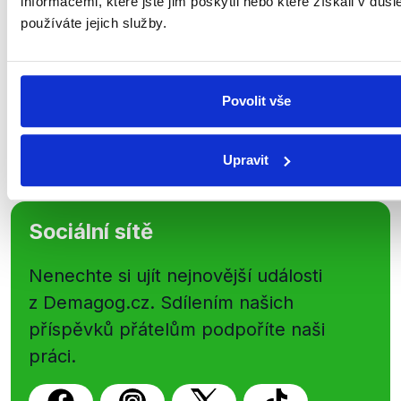
informacemi, které jste jim poskytli nebo které získali v důsl
shrnutí nejzajímavějších článků a analýz.
používáte jejich služby.
Začněte nás odebírat, a mějte tak
přehled o tom, jaké dezinformace a
nepravdy se zrovna v Česku šíří.
Povolit vše
Newsletter
WhatsApp
Upravit
Sociální sítě
Nenechte si ujít nejnovější události
z Demagog.cz. Sdílením našich
příspěvků přátelům podpoříte naši
práci.