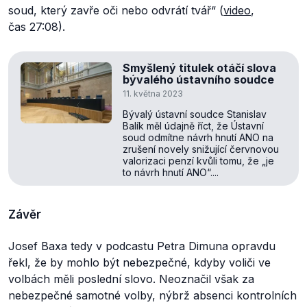
soud, který zavře oči nebo odvrátí tvář“
(
video
,
čas 27:08).
Smyšlený titulek otáčí slova
bývalého ústavního soudce
11. května 2023
Bývalý ústavní soudce Stanislav
Balík měl údajně říct, že Ústavní
soud odmítne návrh hnutí ANO na
zrušení novely snižující červnovou
valorizaci penzí kvůli tomu, že „je
to návrh hnutí ANO“....
Závěr
Josef Baxa tedy v podcastu Petra Dimuna opravdu
řekl, že by mohlo být nebezpečné, kdyby voliči ve
volbách měli poslední slovo. Neoznačil však za
nebezpečné samotné volby, nýbrž absenci kontrolních