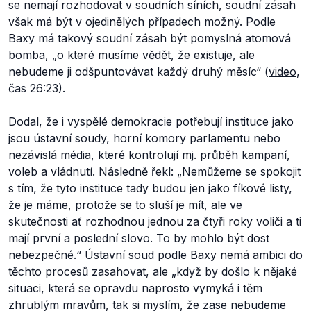
se nemají rozhodovat v soudních síních, soudní zásah
však má být v ojedinělých případech možný. Podle
Baxy má takový soudní zásah být pomyslná atomová
bomba,
„o které musíme vědět, že existuje, ale
nebudeme ji odšpuntovávat každý druhý měsíc“
(
video
,
čas 26:23).
Dodal, že i vyspělé demokracie potřebují instituce jako
jsou ústavní soudy, horní komory parlamentu nebo
nezávislá média, které kontrolují mj. průběh kampaní,
voleb a vládnutí. Následně řekl:
„Nemůžeme se spokojit
s tím, že tyto instituce tady budou jen jako fíkové listy,
že je máme, protože se to sluší je mít, ale ve
skutečnosti ať rozhodnou jednou za čtyři roky voliči a ti
mají první a poslední slovo. To by mohlo být dost
nebezpečné.“
Ústavní soud podle Baxy nemá ambici do
těchto procesů zasahovat, ale „
když by došlo k nějaké
situaci, která se opravdu naprosto vymyká i těm
zhrublým mravům, tak si myslím, že zase nebudeme