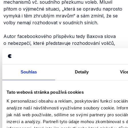
mechanismů vč. soudního přezkumu voleb. Mluvil
přitom o výjimečné situaci, „
která se opravdu naprosto
vymyká i těm zhrublým mravům“
a sám zmínil, že se
volby nemají rozhodovat v soudních síních.
Autor facebookového příspěvku tedy Baxova slova
o nebezpečí, které představuje rozhodování voličů,
cituje správně, pomíjí ale jejich kontext. V rámci naší
spolupráce s Facebookem jsme proto příspěvek
označili pro chybějící kontext.
Souhlas
Detaily
Víc
Zůstaňme v kontaktu
Tato webová stránka používá cookies
K personalizaci obsahu a reklam, poskytování funkcí sociáln
Přihlaste se k odběru našeho
analýze naší návštěvnosti využíváme soubory cookie. Infor
newsletteru nebo
whatsappového
jak náš web používáte, sdílíme se svými partnery pro sociál
kanálu, kde pravidelně přinášíme
inzerci a analýzy. Partneři tyto údaje mohou zkombinovat s 