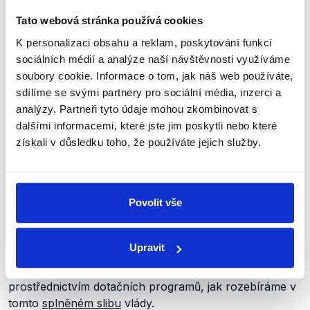
Největší
rozpory
mezi MPSV (ministryně Marksová) a
Tato webová stránka používá cookies
MMR (ministryně Šlechtová) v otázce zákona o
K personalizaci obsahu a reklam, poskytování funkcí
sociálním bydlení panovaly za vlády Bohuslava
sociálních médií a analýze naší návštěvnosti využíváme
Sobotky. Konkrétně v tom, jaké skupiny by měly
soubory cookie. Informace o tom, jak náš web používáte,
dosáhnout na sociální bydlení a nebo mimo jiné v tom,
sdílíme se svými partnery pro sociální média, inzerci a
kdo by měl primárně určovat příjemce sociálního
analýzy. Partneři tyto údaje mohou zkombinovat s
bydlení. Exministryně Šlechtová byla za to, podobně
dalšími informacemi, které jste jim poskytli nebo které
jako dnes, že obce jsou v této situaci kompetentnější k
získali v důsledku toho, že používáte jejich služby.
určování potřeb sociálního bydlení.
Problémem ovšem je, že bytový fond v ČR je z velké
Povolit vše
části
privatizovaný
(.pdf, s. 38). Obce se tak nejen
obávají dalších povinností souvisejících se
zodpovědností za sociální bydlení, ale jednoduše
Upravit
nemají, jak ho poskytovat. I proto se současná vláda
soustředí na podporu výstavby sociálních bytů
prostřednictvím dotačních programů, jak rozebíráme v
tomto
splněném slibu
vlády.