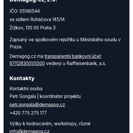
IČO: 05140544
se sídlem Roháčova 145/14
Žižkov, 130 00 Praha 3
Zapsaný ve spolkovém rejstříku u Městského soudu v
Praze.
Demagog.cz má
transparentní bankovní účet
9711283001/5500
vedený u Raiffeisenbank, a.s.
Kontakty
Kontaktní osoba
Petr Gongala | koordinátor projektu
petr.gongala@demagog.cz
+420 775 275 177
Výtky k hodnocením, workshopy, různé
info@demagog.cz