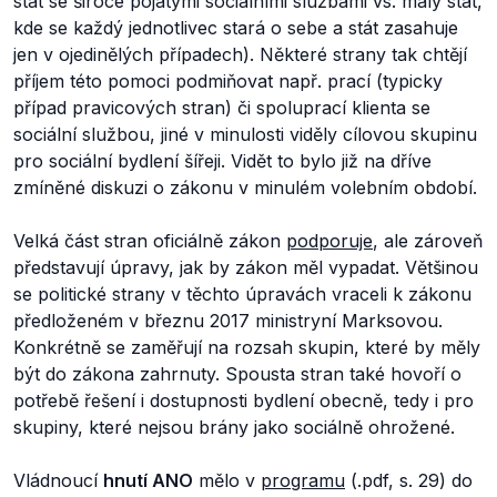
stát se široce pojatými sociálními službami vs. malý stát,
kde se každý jednotlivec stará o sebe a stát zasahuje
jen v ojedinělých případech). Některé strany tak chtějí
příjem této pomoci podmiňovat např. prací (typicky
případ pravicových stran) či spoluprací klienta se
sociální službou, jiné v minulosti viděly cílovou skupinu
pro sociální bydlení šířeji. Vidět to bylo již na dříve
zmíněné diskuzi o zákonu v minulém volebním období.
Velká část stran oficiálně zákon
podporuje
, ale zároveň
představují úpravy, jak by zákon měl vypadat. Většinou
se politické strany v těchto úpravách vraceli k zákonu
předloženém v březnu 2017 ministryní Marksovou.
Konkrétně se zaměřují na rozsah skupin, které by měly
být do zákona zahrnuty. Spousta stran také hovoří o
potřebě řešení i dostupnosti bydlení obecně, tedy i pro
skupiny, které nejsou brány jako sociálně ohrožené.
Vládnoucí
hnutí ANO
mělo v
programu
(.pdf, s. 29) do