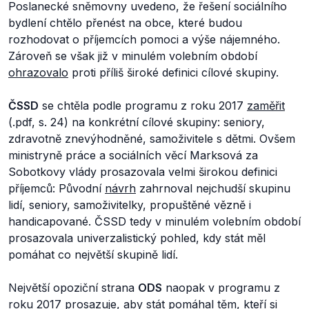
Poslanecké sněmovny uvedeno, že řešení sociálního
bydlení chtělo přenést na obce, které budou
rozhodovat o příjemcích pomoci a výše nájemného.
Zároveň se však již v minulém volebním období
ohrazovalo
proti příliš široké definici cílové skupiny.
ČSSD
se chtěla podle programu z roku 2017
zaměřit
(.pdf, s. 24) na konkrétní cílové skupiny: seniory,
zdravotně znevýhodněné, samoživitele s dětmi. Ovšem
ministryně práce a sociálních věcí Marksová za
Sobotkovy vlády prosazovala velmi širokou definici
příjemců: Původní
návrh
zahrnoval nejchudší skupinu
lidí, seniory, samoživitelky, propuštěné vězně i
handicapované. ČSSD tedy v minulém volebním období
prosazovala univerzalistický pohled, kdy stát měl
pomáhat co největší skupině lidí.
Největší opoziční strana
ODS
naopak v programu z
roku 2017
prosazuje
, aby stát pomáhal těm,
kteří si