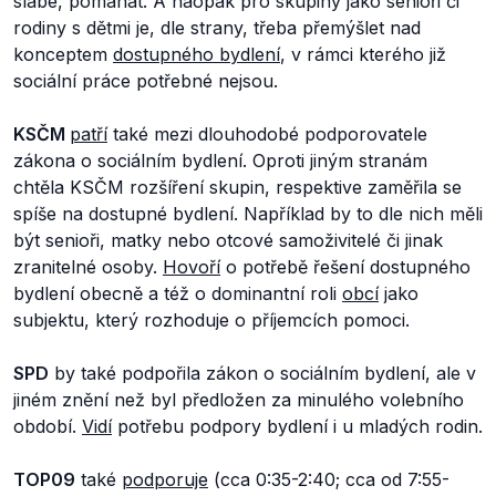
slabé, pomáhat. A naopak pro skupiny jako senioři či
rodiny s dětmi je, dle strany, třeba přemýšlet nad
konceptem
dostupného bydlení
, v rámci kterého již
sociální práce potřebné nejsou.
KSČM
patří
také mezi dlouhodobé podporovatele
zákona o sociálním bydlení. Oproti jiným stranám
chtěla KSČM rozšíření skupin, respektive zaměřila se
spíše na dostupné bydlení. Například by to dle nich měli
být senioři, matky nebo otcové samoživitelé či jinak
zranitelné osoby.
Hovoří
o potřebě řešení dostupného
bydlení obecně a též o dominantní roli
obcí
jako
subjektu, který rozhoduje o příjemcích pomoci.
SPD
by také podpořila zákon o sociálním bydlení, ale v
jiném znění než byl předložen za minulého volebního
období.
Vidí
potřebu podpory bydlení i u mladých rodin.
TOP09
také
podporuje
(cca 0:35-2:40; cca od 7:55-