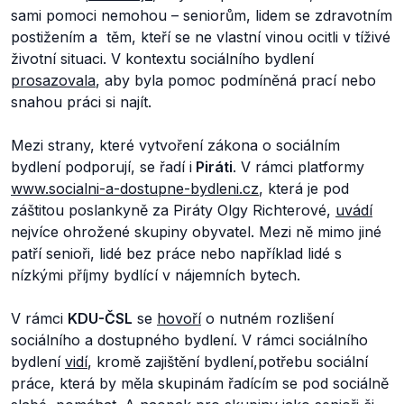
sami pomoci nemohou – seniorům, lidem se zdravotním
postižením a těm, kteří se ne vlastní vinou ocitli v tíživé
životní situaci.
V kontextu sociálního bydlení
prosazovala
, aby byla pomoc podmíněná prací nebo
snahou práci si najít.
Mezi strany, které vytvoření zákona o sociálním
bydlení podporují, se řadí i
Piráti
. V rámci platformy
www.socialni-a-dostupne-bydleni.cz
, která je pod
záštitou poslankyně za Piráty Olgy Richterové,
uvádí
nejvíce ohrožené skupiny obyvatel. Mezi ně mimo jiné
patří senioři, lidé bez práce nebo například lidé s
nízkými příjmy bydlící v nájemních bytech.
V rámci
KDU-ČSL
se
hovoří
o nutném rozlišení
sociálního a dostupného bydlení. V rámci sociálního
bydlení
vidí
, kromě zajištění bydlení,potřebu sociální
práce, která by měla skupinám řadícím se pod sociálně