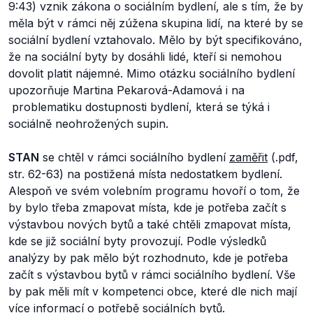
9:43) vznik zákona o sociálním bydlení, ale s tím, že by
měla být v rámci něj zúžena skupina lidí, na které by se
sociální bydlení vztahovalo. Mělo by být specifikováno,
že na sociální byty by dosáhli lidé, kteří si nemohou
dovolit platit nájemné. Mimo otázku sociálního bydlení
upozorňuje Martina Pekarová-Adamová i na
problematiku dostupnosti bydlení, která se týká i
sociálně neohrožených supin.
STAN
se chtěl v rámci sociálního bydlení
zaměřit
(.pdf,
str. 62-63) na postižená místa nedostatkem bydlení.
Alespoň ve svém volebním programu hovoří o tom, že
by bylo třeba zmapovat místa, kde je potřeba začít s
výstavbou nových bytů a také chtěli zmapovat místa,
kde se již sociální byty provozují. Podle výsledků
analýzy by pak mělo být rozhodnuto, kde je potřeba
začít s výstavbou bytů v rámci sociálního bydlení. Vše
by pak měli mít v kompetenci obce, které dle nich mají
více informací o potřebě sociálních bytů.