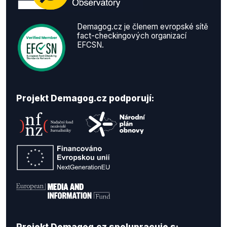
Demagog.cz je členem evropské sítě
fact-checkingových organizací
EFCSN.
Projekt Demagog.cz podporují:
Projekt Demagog.cz spolupracuje s: