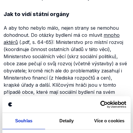
Jak to vidí státní orgány
A aby toho nebylo málo, nejen strany se nemohou
dohodnout. Do otázky bydlení má co mluvit
mnoho
aktérů
(.pdf, s. 64-65): Ministerstvo pro místní rozvoj
(koordinuje činnost ostatních úřadů v této věci),
Ministerstvo sociálních věcí (skrz sociální politiku),
obce zase pečují o svůj rozvoj (včetně výstavby) a své
obyvatele; kromě nich ale do problematiky zasahují i
Ministerstvo financí (z hlediska rozpočtů a cen),
krajské úřady a další. Klíčovými hráči jsou v tomto
případě obce, které mají sociální bydlení na svém
území regulovat. Ministerstvo pro místní rozvoj a jeho
současná ministryně Dostálová
podporuj
í velkou
autonomii obcí při řešení bydlení na svém území.
Ministryně se totiž domnívá, že starostové obcí nejlépe
Souhlas
Detaily
Více o cookies
určí, kteří lidé potřebují pomoci s bytovou situací.