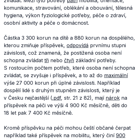
zvládat. Mezi tyto potřeby
patří
mobilita, orientace,
komunikace, stravování, oblékání a obouvání, tělesná
hygiena, výkon fyziologické potřeby, péče o zdraví,
osobní aktivity a péče o domácnost.
Částka 3 300 korun na dítě a 880 korun na dospělého,
kterou zmiňuje příspěvek,
odpovídá
prvnímu stupni
závislosti, což znamená, že postižená osoba není
schopna zvládat
tři
nebo
čtyři
základní potřeby.
S rostoucím počtem potřeb, které osoba není schopna
zvládat, se zvyšuje i příspěvek, a to až do
maximální
výše 27 000 korun při úplné závislosti. Například
dospělí lidé s druhým stupněm závislosti, který je
v Česku nejčastější (
.pdf
, str. 21 z 82), mají
nárok
na
příspěvek na péči ve výši 4 900 Kč měsíčně, děti do
18 let pak 7 400 Kč měsíčně.
Kromě příspěvku na péči mohou čeští občané čerpat
například také příspěvek na mobilitu, který činí
900