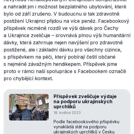
a nahradit jim i možnost bezplatného ubytování, které
bylo od září zrušeno. V budoucnu si tak zdravotně
postižení Ukrajinci přijdou na více peněz. Facebookový
příspěvek nicméně rozdíl ve výši dávek pro Čechy
a Ukrajince zveličuje – srovnává plnou výši humanitární
dávky, která zahrnuje nejen navýšení pro zdravotně
postižené, ale i základní dávku pro všechny cizince,
s příspěvkem na péči, který pobírají čeští občané
s nejméně závažným hendikepem. Příspěvek jsme
proto v rámci naší spolupráce s Facebookem označili
pro chybějící kontext.
Příspěvek zveličuje výdaje
na podporu ukrajinských
uprchlíků
18. května 2023
Podle facebookového příspěvku
vynakládá stát na podporu
ukrajinských uprchlíků v Česku