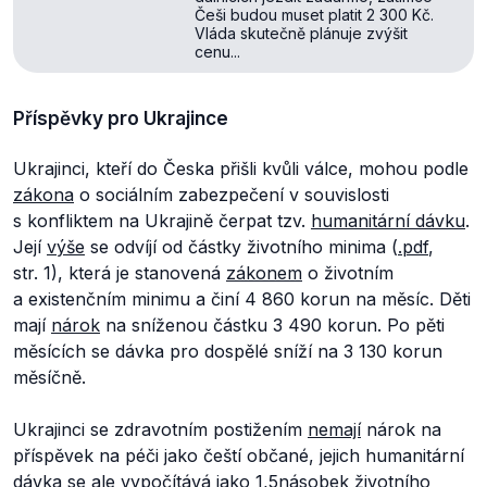
Češi budou muset platit 2 300 Kč.
Vláda skutečně plánuje zvýšit
cenu...
Příspěvky pro Ukrajince
Ukrajinci, kteří do Česka přišli kvůli válce, mohou podle
zákona
o sociálním zabezpečení v souvislosti
s konfliktem na Ukrajině čerpat tzv.
humanitární dávku
.
Její
výše
se odvíjí od částky životního minima (
.pdf
,
str. 1), která je stanovená
zákonem
o životním
a existenčním minimu a činí 4 860 korun na měsíc. Děti
mají
nárok
na sníženou částku 3 490 korun. Po pěti
měsících se dávka pro dospělé sníží na 3 130 korun
měsíčně.
Ukrajinci se zdravotním postižením
nemají
nárok na
příspěvek na péči jako čeští občané, jejich humanitární
dávka se ale
vypočítává
jako 1,5násobek životního