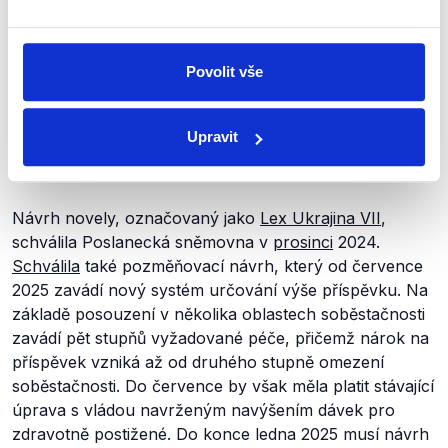
humanitární dávky má pomoci cizincům s dočasnou
ochranou, kteří jinak nemají nárok na příspěvek na
péči. Dávka se zvyšuje o částku, která v té době
Povolit vše
odpovídala výši příspěvku pro osoby s
druhým
stupněm závislosti. Ten byl vybrán, protože právě
tomuto stupni odpovídá stav téměř poloviny
Upravit
z celkového počtu zdravotně postižených cizinců na
území ČR (
.pdf
, str. 21 z 82).
Návrh novely, označovaný jako
Lex Ukrajina VII
,
schválila Poslanecká sněmovna v
prosinci
2024.
Schválila
také pozměňovací návrh, který od července
2025 zavádí nový systém určování výše příspěvku. Na
základě posouzení v několika oblastech soběstačnosti
zavádí pět stupňů vyžadované péče, přičemž nárok na
příspěvek vzniká až od druhého stupně omezení
soběstačnosti. Do července by však měla platit stávající
úprava s vládou navrženým navýšením dávek pro
zdravotně postižené. Do konce ledna 2025 musí návrh