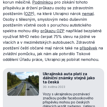
korun měsíčně.
Podmínkou
pro získání tohoto
příspěvku je držení průkazu osoby se zdravotním
postižením (
OZP
), na které Ukrajinci nárok
nemají
.
Osoby s tělesným, smyslovým nebo duševním
postižením včetně osob s poruchou autistického
spektra mohou díky
průkazu OZP
například bezplatně
využívat MHD nebo čerpat 75% slevu na jízdné ve
vlacích a v meziměstských autobusech. Zdravotně
postižení čeští občané mají nárok také na
příspěvek
na
zvláštní pomůcku, jak nám ale potvrdilo Tiskové
oddělení Úřadu práce, Ukrajinci jej pobírat nemohou.
Ukrajinská auta platí za
dálniční známky stejně jako
ta česká
30. května 2023
Vozy s ukrajinskou poznávací
značkou podle facebookového
příspěvku mohou po českých
dálnicích jezdit zadarmo, zatímco