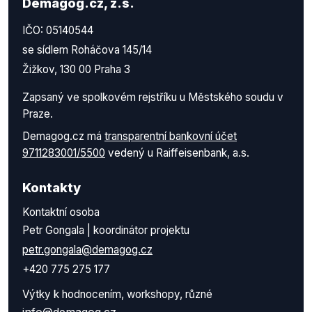
Demagog.cz, z.s.
IČO: 05140544
se sídlem Roháčova 145/14
Žižkov, 130 00 Praha 3
Zapsaný ve spolkovém rejstříku u Městského soudu v
Praze.
Demagog.cz má
transparentní bankovní účet
9711283001/5500
vedený u Raiffeisenbank, a.s.
Kontakty
Kontaktní osoba
Petr Gongala | koordinátor projektu
petr.gongala@demagog.cz
+420 775 275 177
Výtky k hodnocením, workshopy, různé
info@demagog.cz