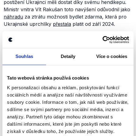
postižení Ukrajinci měli dostat díky svému hendikepu.
Ministr vnitra Vít Rakušan toto navýšení odůvodnil jako
náhradu
za ztrátu možnosti bydlet zdarma, která pro
Ukrajinské uprchlíky
přestala
platit od září 2024.
Souhlas
Detaily
Více o cookies
Tato webová stránka používá cookies
K personalizaci obsahu a reklam, poskytování funkcí
sociálních médií a analýze naší návštěvnosti využíváme
soubory cookie. Informace o tom, jak náš web používáte,
sdílíme se svými partnery pro sociální média, inzerci a
analýzy. Partneři tyto údaje mohou zkombinovat s
dalšími informacemi, které jste jim poskytli nebo které
V důvodové zprávě návrhu pak stojí, že zvýšení
získali v důsledku toho, že používáte jejich služby.