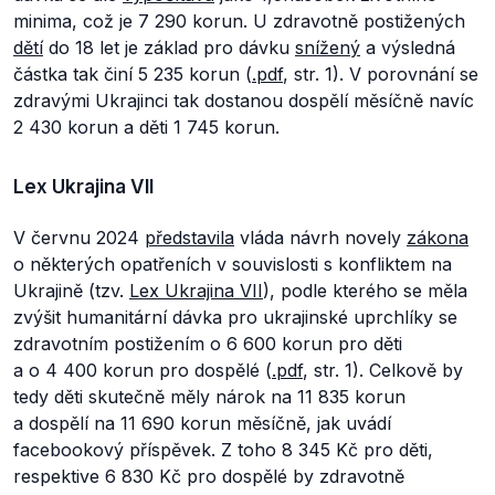
minima, což je 7 290 korun. U zdravotně postižených
dětí
do 18 let je základ pro dávku
snížený
a výsledná
částka tak činí 5 235 korun (
.pdf
, str. 1). V porovnání se
zdravými Ukrajinci tak dostanou dospělí měsíčně navíc
2 430 korun a děti 1 745 korun.
Lex Ukrajina VII
V červnu 2024
představila
vláda návrh novely
zákona
o některých opatřeních v souvislosti s konfliktem na
Ukrajině (tzv.
Lex Ukrajina VII
), podle kterého se měla
zvýšit humanitární dávka pro ukrajinské uprchlíky se
zdravotním postižením o 6 600 korun pro děti
a o 4 400 korun pro dospělé (
.pdf
, str. 1). Celkově by
tedy děti skutečně měly nárok na 11 835 korun
a dospělí na 11 690 korun měsíčně, jak uvádí
facebookový příspěvek. Z toho 8 345 Kč pro děti,
respektive 6 830 Kč pro dospělé by zdravotně