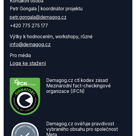
Kontaktní osoba
Petr Gongala | koordinátor projektu
petr.gongala@demagog.cz
+420 775 275 177
Výtky k hodnocením, workshopy, různé
info@demagog.cz
Pro média
Loga ke stažení
Demagog.cz ctí kodex zásad
Mezinárodní fact-checkingové
organizace (IFCN)
Demagog.cz ověřuje pravdivost
vybraného obsahu pro společnost
Meta