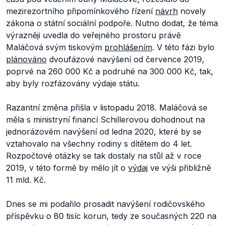
mezirezortního připomínkového řízení
návrh
novely
zákona o státní sociální podpoře. Nutno dodat, že téma
výrazněji uvedla do veřejného prostoru právě
Maláčová svým tiskovým
prohlášením
. V této fázi bylo
plánováno
dvoufázové navýšení od července 2019,
poprvé na 260 000 Kč a podruhé na 300 000 Kč, tak,
aby byly rozfázovány výdaje státu.
Razantní změna přišla v listopadu 2018. Maláčová se
měla s ministryní financí Schillerovou dohodnout na
jednorázovém navýšení od ledna 2020, které by se
vztahovalo na všechny rodiny s dítětem do 4 let.
Rozpočtové otázky se tak dostaly na stůl až v roce
2019, v této formě by mělo jít o
výdaj
ve výši přibližně
11 mld. Kč.
Dnes se mi podařilo prosadit navýšení rodičovského
příspěvku o 80 tisíc korun, tedy ze současných 220 na