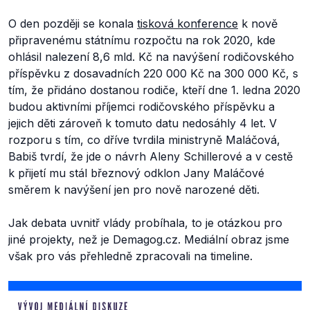
O den později se konala
tisková konference
k nově
připravenému státnímu rozpočtu na rok 2020, kde
ohlásil nalezení 8,6 mld. Kč na navýšení rodičovského
příspěvku z dosavadních 220 000 Kč na 300 000 Kč, s
tím, že přidáno dostanou rodiče, kteří dne 1. ledna 2020
budou aktivními příjemci rodičovského příspěvku a
jejich děti zároveň k tomuto datu nedosáhly 4 let. V
rozporu s tím, co dříve tvrdila ministryně Maláčová,
Babiš tvrdí, že jde o návrh Aleny Schillerové a v cestě
k přijetí mu stál březnový odklon Jany Maláčové
směrem k navýšení jen pro nově narozené děti.
Jak debata uvnitř vlády probíhala, to je otázkou pro
jiné projekty, než je Demagog.cz. Mediální obraz jsme
však pro vás přehledně zpracovali na timeline.