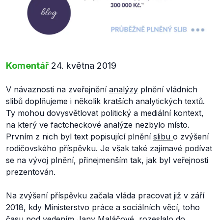
Komentář
24. května 2019
V návaznosti na zveřejnění
analýzy
plnění vládních
slibů doplňujeme i několik kratších analytických textů.
Ty mohou dovysvětlovat politický a mediální kontext,
na který ve factcheckové analýze nezbylo místo.
Prvním z nich byl text popisující plnění
slibu
o zvýšení
rodičovského příspěvku. Je však také zajímavé podívat
se na vývoj plnění, přinejmenším tak, jak byl veřejnosti
prezentován.
Na zvýšení příspěvku začala vláda pracovat již v září
2018, kdy Ministerstvo práce a sociálních věcí, toho
času pod vedením Jany Maláčové, rozeslalo do