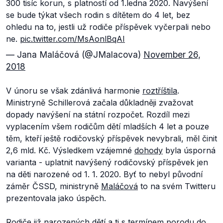
300 tisíc korun, s platností od 1.ledna 2020. Navýšení
se bude týkat všech rodin s dítětem do 4 let, bez
ohledu na to, jestli už rodiče příspěvek vyčerpali nebo
ne.
pic.twitter.com/MsAonlBqAI
— Jana Maláčová (@JMalacova)
November 26,
2018
V únoru se však zdánlivá harmonie
roztříštila
.
Ministryně Schillerová začala důkladněji zvažovat
dopady navýšení na státní rozpočet. Rozdíl mezi
vyplacením všem rodičům dětí mladších 4 let a pouze
těm, kteří ještě rodičovský příspěvek nevybrali, měl činit
2,6 mld. Kč. Výsledkem vzájemné
dohody
byla úsporná
varianta - uplatnit navýšený rodičovský příspěvek jen
na děti narozené od 1. 1. 2020. Byť to nebyl původní
záměr ČSSD, ministryně
Maláčová
to na svém Twitteru
prezentovala jako úspěch.
Rodiče již narozených dětí a ti s termínem porodu do