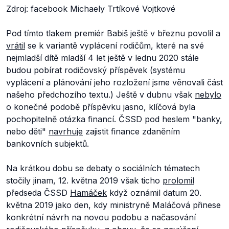
Zdroj: facebook Michaely Trtíkové Vojtkové
Pod tímto tlakem premiér Babiš ještě v březnu povolil a
vrátil
se k variantě vyplácení rodičům, které na své
nejmladší dítě mladší 4 let ještě v lednu 2020 stále
budou pobírat rodičovský příspěvek (systému
vyplácení a plánování jeho rozložení jsme věnovali část
našeho předchozího textu.) Ještě v dubnu však
nebylo
o konečné podobě příspěvku jasno, klíčová byla
pochopitelně otázka financí. ČSSD pod heslem "banky,
nebo děti"
navrhuje
zajistit finance zdaněním
bankovních subjektů.
Na krátkou dobu se debaty o sociálních tématech
stočily jinam, 12. května 2019 však ticho
prolomil
předseda ČSSD
Hamáček
když oznámil datum 20.
května 2019 jako den, kdy ministryně Maláčová přinese
konkrétní návrh na novou podobu a načasování