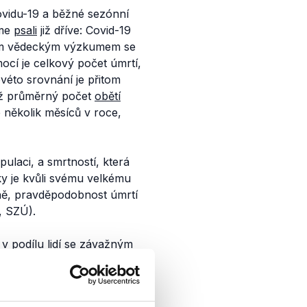
covidu-19 a běžné sezónní
sme
psali
již dříve: Covid-19
cím vědeckým výzkumem se
ocí je celkový počet úmrtí,
véto srovnání je přitom
než průměrný počet
obětí
e několik měsíců v roce,
ulaci, a smrtností, která
ky je kvůli svému velkému
ně, pravděpodobnost úmrtí
, SZÚ).
v podílu lidí se závažným
úmrtí, než je tomu u běžné
í dostatek dat pro
0,5-2,8 % (...), výrazně se