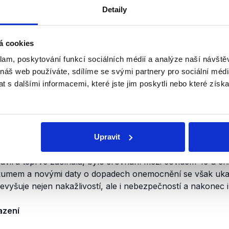
jvyšší je u osob nad 80 let (3,7-14,8 %). U chřipky je cel
Detaily
ožují jiné skupiny lidí. Závažným průběhem chřipky jsou n
á cookies
s chronickým onemocněním nebo s oslabenou imunitou a tě
klam, poskytování funkcí sociálních médií a analýze naší návšt
je s věkem; závažným a kritickým průběhem jsou ohroženi sp
 náš web používáte, sdílíme se svými partnery pro sociální média
nemocněním (diabetes, vysoký krevní tlak, kardiovaskulár
 s dalšími informacemi, které jste jim poskytli nebo které získa
rtnosti také vyšší
nakažlivost
, což z něj činí celkově pro 
 S tím souvisí i podstatně delší inkubační doba nemoci. Z
din
, u onemocnění covid-19 je
až 14 dní
(.pdf, str. 2). Vir
by se u nich objevovaly příznaky.
Upravit
aviru teprve začínala, bylo srovnání mezi covidem-19 a ch
zkumem a novými daty o dopadech onemocnění se však ukaz
vyšuje nejen nakažlivostí, ale i nebezpečností a nakonec 
azení