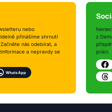
Soci
sletteru nebo
Nenecht
delně přinášíme shrnutí
z Dema
 Začněte nás odebírat, a
příspě
ezinformace a nepravdy se
práci.
WhatsApp