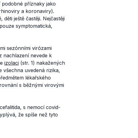
í podobné příznaky jako
 rhinoviry a koronaviry).
 děti ještě častěji. Nejčastěji
y pouze symptomatická,
ými sezónními virózami
 z nachlazení nevede k
je
izolaci
(str. 1) nakažených
e všechna uvedená rizika,
 předmětem lékařského
 srovnání s běžnými virovými
efalitida, s nemocí covid-
plývá, že spíše než tyto