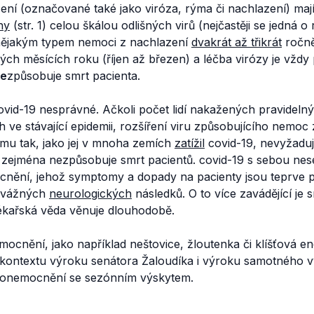
ní (označované také jako viróza, rýma či nachlazení) maj
ny
(str. 1) celou škálou odlišných virů (nejčastěji se jedná o
nějakým typem nemoci z nachlazení
dvakrát až třikrát
ročně,
ých měsících roku (říjen až březen) a léčba virózy je vžd
e
způsobuje smrt pacienta.
ovid-19 nesprávné. Ačkoli počet lidí nakažených pravideln
ve stávající epidemii, rozšíření viru způsobujícího nemoc
ému tak, jako jej v mnoha zemích
zatížil
covid-19, nevyžadu
a zejména nezpůsobuje smrt pacientů. covid-19 s sebou nes
ocnění, jehož symptomy a dopady na pacienty jsou teprve
 vážných
neurologických
následků. O to více zavádějící je
ékařská věda věnuje dlouhodobě.
mocnění, jako například neštovice, žloutenka či klíšťová enc
 kontextu výroku senátora Žaloudíka i výroku samotného vy
 onemocnění se sezónním výskytem.