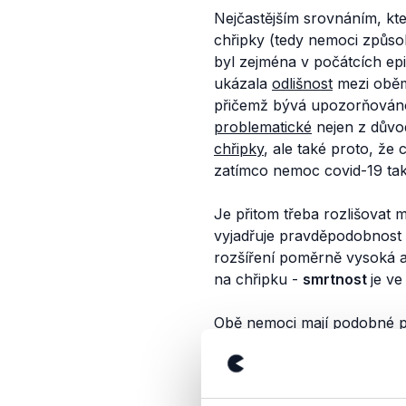
Nejčastějším srovnáním, kte
chřipky (tedy nemoci způso
byl zejména v počátcích ep
ukázala
odlišnost
mezi obě
přičemž bývá upozorňováno n
problematické
nejen z důvo
chřipky
, ale také proto, že
zatímco nemoc covid-19 ta
Je přitom třeba rozlišovat 
vyjadřuje pravděpodobnost 
rozšíření poměrně vysoká a
na chřipku -
smrtnost
je ve
Obě nemoci mají podobné pro
průběhem nemoci.
SZÚ
:
„
U
chřipky. Toto v zásadě plat
porovnání. Podle dostupnýc