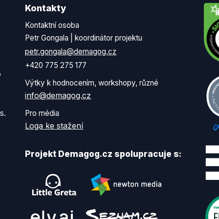
Kontakty
Kontaktní osoba
Petr Gongala | koordinátor projektu
petr.gongala@demagog.cz
+420 775 275 177
o
Výtky k hodnocením, workshopy, různé
info@demagog.cz
s.
Pro média
Loga ke stažení
Projekt Demagog.cz spolupracuje s: