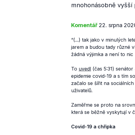
mnohonásobně vyšší p
Komentář
22. srpna 202
“(...) tak jako v minulých l
jarem a budou tady různé vln
žádná výjimka a není to ni
To
uvedl
(čas 5:31) senátor
epidemie covid-19 a s tím s
začalo se šířit na sociální
uživatelů.
Zaměřme se proto na srovná
která se běžně vyskytují v 
Covid-19 a chřipka