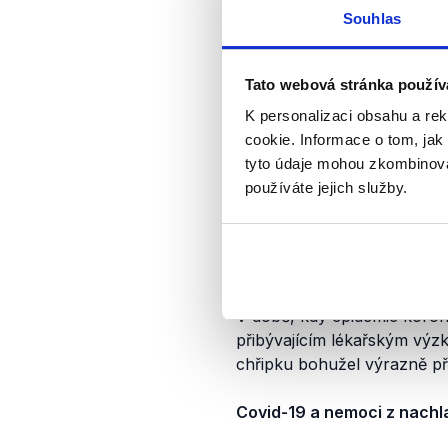
zvyšuje s věkem, přičemž ne
Souhlas
%.
“
Obě nemoci také nejvíce ohr
Tato webová stránka použív
děti, starší osoby, osoby 
K personalizaci obsahu a re
covidu-19 se smrtnost zvyšu
cookie. Informace o tom, jak
se stávajícím chronickým o
tyto údaje mohou zkombinovat
používáte jejich služby.
Covid-19 má kromě vyšší sm
onemocnění, než je chřipka.
chřipky je
maximálně 72 ho
osob šířit delší dobu, aniž 
V době, kdy epidemie koron
přibývajícím lékařským vý
chřipku bohužel výrazně pře
Covid-19 a nemoci z nachl