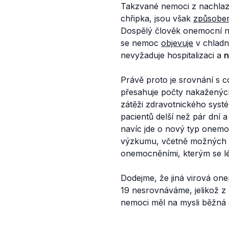
Takzvané nemoci z nachlaze
chřipka, jsou však
způsobe
Dospělý člověk onemocní 
se nemoc
objevuje
v chladn
nevyžaduje hospitalizaci a
n
Právě proto je srovnání s c
přesahuje počty nakažených 
zátěži zdravotnického syst
pacientů delší než pár dní 
navíc jde o nový typ onem
výzkumu, včetně možných
onemocněními, kterým se l
Dodejme, že jiná virová one
19 nesrovnáváme, jelikož z
nemoci měl na mysli běžná