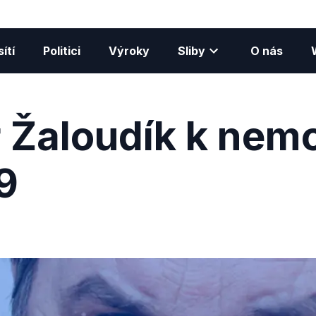
ítí
Politici
Výroky
Sliby
O nás
 Žaloudík k nem
9