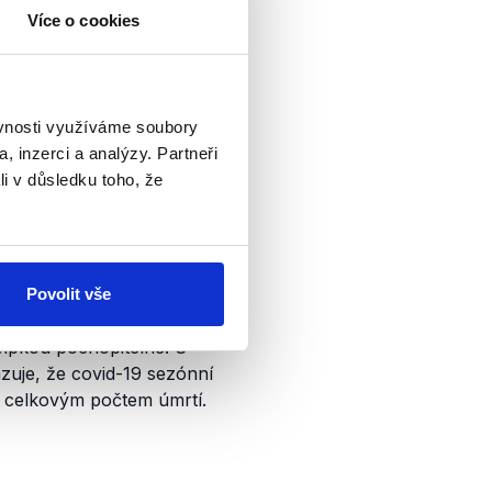
ková smrtnost maximálně 0,1
Více o cookies
ejvíce
ohroženy
nejmladší
hotné ženy. Naopak u
ěvnosti využíváme soubory
íše starší lidé a pacienti
, inzerci a analýzy. Partneři
ní onemocnění).
li v důsledku toho, že
člověka
nebezpečnější
atímco inkubační doba
us se tak může od nakažených
Povolit vše
řipkou pochopitelné. S
uje, že covid-19 sezónní
i celkovým počtem úmrtí.