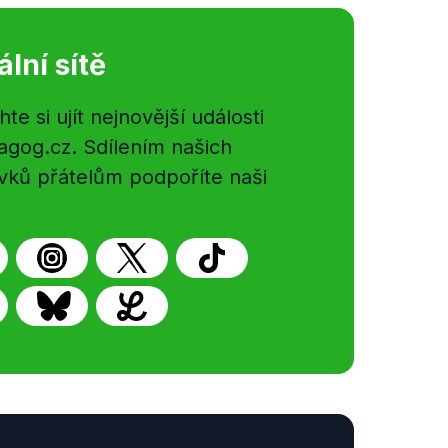
ální sítě
e si ujít nejnovější události
gog.cz. Sdílením našich
vků přátelům podpoříte naši