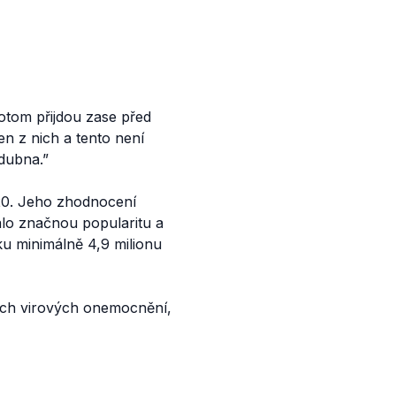
potom přijdou zase před
en z nich a tento není
dubna.”
020. Jeho zhodnocení
kalo značnou popularitu a
ku minimálně 4,9 milionu
ích virových onemocnění,