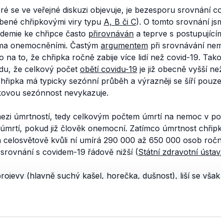
ré se ve veřejné diskuzi objevuje, je bezesporu srovnání 
bené chřipkovými viry typu
A, B či C
). O tomto srovnání j
idemie ke chřipce často
přirovnáván
a teprve s postupují
ma onemocněními. Častým
argumentem
při srovnávání nem
a to, že chřipka ročně zabije více lidí než covid-19. Tako
du, že celkový počet
obětí covidu-19
je již obecně vyšší 
 chřipka má typicky sezónní průběh a výrazněji se šíří pouz
kovou sezónnost nevykazuje.
mezi úmrtností, tedy celkovým počtem úmrtí na nemoc v pop
úmrtí, pokud již člověk onemocní. Zatímco úmrtnost chřip
 celosvětově kvůli ní umírá 290 000 až 650 000 osob roč
 srovnání s covidem-19 řádově nižší (
Státní zdravotní ústav
jevy (hlavně suchý kašel, horečka, dušnost), liší se však 
 infekce koronavirem je 30 až 40x vyšší pravděpodobnost 
í pro všechny věkové kategorie dospělých, u dětí zatím nen
h údajů se u onemocnění COVID-19 uvádí celková smrtnost 