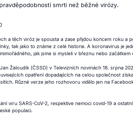
ravděpodobností smrti než běžné virózy.
0
etech a těch viróz je spousta a zase přijdou koncem roku a 
ky, tak jako to známe z celé historie. A koronavirus je jed
c mimořádného, jak jsme si mysleli v březnu nebo začátkem 
 Jan Žaloudík (ČSSD) v Televizních novinách 18. srpna 2
ouvisejících opatření dopadajících na celou společnost zís
ch sítích. Různé verze jeho rozhovoru vidělo jen na Faceboo
ní viru SARS-CoV-2, respektive nemoci covid-19 a ostatn
české populaci.