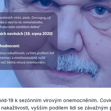
ovid-19 k sezónním virovým onemocněním. Covi
 nakažlivosti, vyšším podílem lidí se závažný