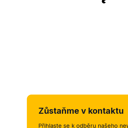
Zůstaňme v kontaktu
Přihlaste se k odběru našeho
new