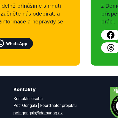
delně přinášíme shrnutí
z Dema
na úřadech či u lékaře, vy
základní časové údaje.
 Začněte nás odebírat, a
příspě
ezinformace a nepravdy se
práci.
WhatsApp
Kontakty
Kontaktní osoba
Petr Gongala | koordinátor projektu
petr.gongala@demagog.cz