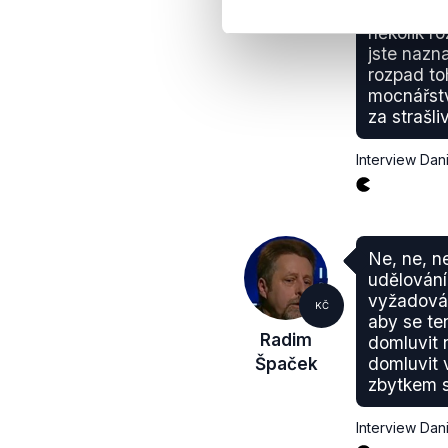
programu 
několik ro
jste nazna
rozpad t
mocnářst
za strašli
Interview Dan
Ne, ne, ne
udělování
vyžadován
KČ
aby se te
Radim
domluvit 
Špaček
domluvit 
zbytkem s
Interview Dan