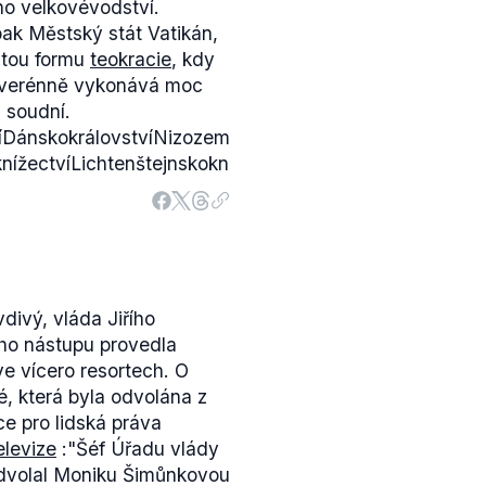
dno velkovévodství.
ak Městský stát Vatikán,
itou formu
teokracie
, kdy
) suverénně vykonává moc
 soudní.
víDánskokrálovstvíNizozemíkrálovstvíNorskokrálovstvíŠ
aknížectvíLichtenštejnskoknížectvíMonakoknížectvíLuc
divý, vláda Jiřího
ho nástupu provedla
ve vícero resortech. O
, která byla odvolána z
ce pro lidská práva
elevize
:"Šéf Úřadu vlády
dvolal Moniku Šimůnkovou