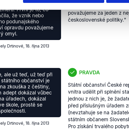
a má to tedy několik,
návaznosti na předchozí po
Kladrubech nad Labem. T
změrů. První je to, co
považujeme za jeden z ne
nového ředitele státního
čila, že vznik nebo
československé politiky."
republiky
Personální změny
oho podunajského
ministerstvech. Například
ví opravdu považujeme
vý omyl.
skončilo po nástupu Frant
manažerů. Ministr vnitra 
iely Drtinové
,
18. října 2013
exministra dopravy Radka
České pošty. Ministr finan
na svém úřadě například 
spolupracovníka Miroslav
PRAVDA
, ale už teď, už teď při
(...)
Nejvýraznější tažení vš
 státního občanství je
Zdeněk Žák. Na svém mini
Státní občanství České re
a zkouška z češtiny,
kabinetu a obměnil dozorč
vnitra udělit při splnění 
n adept dokázal vůbec
nová záhy odvolala gener
na úřadech, dokázal
jednou z nich je, že žadat
Žaludu. Na počátku října 
ve škole, prostě se
před příslušným úřadem z
Ředitelství silnic a dálni
polečnosti.
(nevztahuje se na žadatele
Ředitelství vodních cest 
státním občanem Slovensk
iely Drtinové
,
18. října 2013
úřadu Pavla Kodyma."
Dal
Pro získání trvalého poby