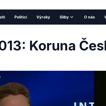
ítí
Politici
Výroky
Sliby
O nás
013: Koruna Čes