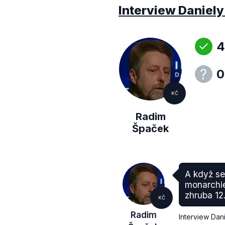
Interview Daniely
4
0
KČ
Radim
Špaček
A když se
monarchie
zhruba 12.
KČ
Radim
Interview Dan