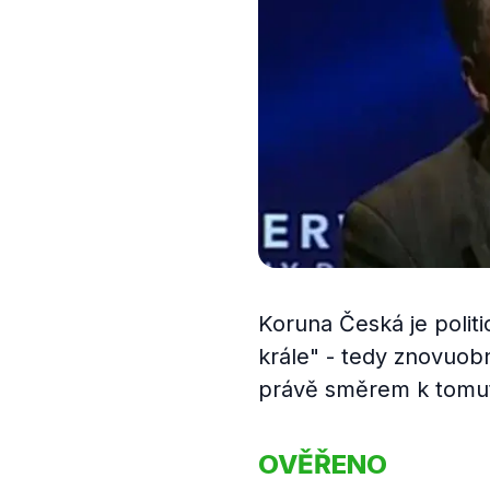
Koruna Česká je politi
krále" - tedy znovuob
právě směrem k tomuto
OVĚŘENO