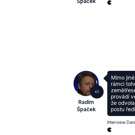
Špaček
Mimo jiné 
rámci toh
zemětřese
KČ
provádí v
Radim
že odvola
Špaček
postu řed
Interview Dan