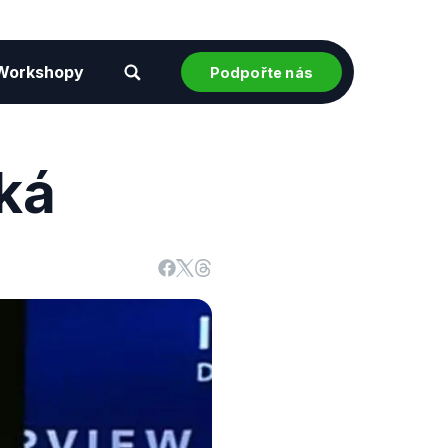
Workshopy
Podpořte nás
ká