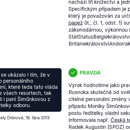
nachází tři knížectví a je
Specifickým případem je p
který je považován za urč
papež
(it., čl. 1, odst. 1
zákonodárnou, výkonnou i
StátStatusBelgiekrálovst
BritániekrálovstvíAndorr
PRAVDA
se ukázalo i tím, že v
o personálního
Výrok hodnotíme jako prav
ní, které teda tato vláda
Rusnoka skutečně od své
e všech resortech, tak
li i paní Šimůnkovou z
citelné personální změny 
itelky odboru.
případu Moniky Šimůnkové
postu ředitelky vládní sek
iely Drtinové
,
18. října 2013
informovala např.
Česká t
Radek Augustin (SPOZ) o