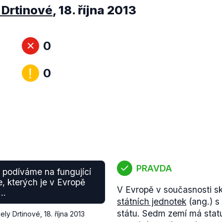
 Drtinové
,
18. října 2013
0
0
PRAVDA
 podíváme na fungující
, kterých je v Evropě
V Evropě v současnosti s
..
státních jednotek
(ang.) s
státu. Sedm zemí má statu
iely Drtinové
,
18. října 2013