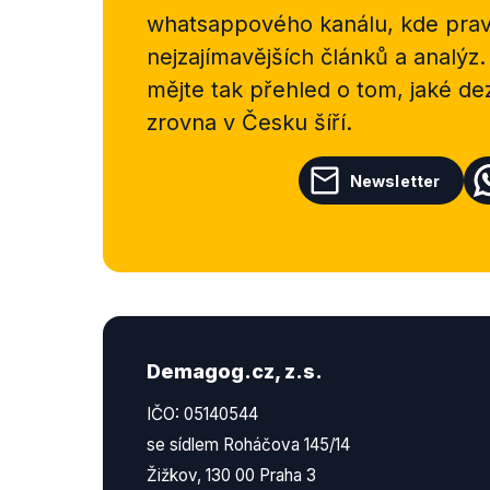
whatsappového kanálu, kde pravi
nejzajímavějších článků a analýz.
mějte tak přehled o tom, jaké d
zrovna v Česku šíří.
Newsletter
Demagog.cz, z.s.
IČO: 05140544
se sídlem Roháčova 145/14
Žižkov, 130 00 Praha 3