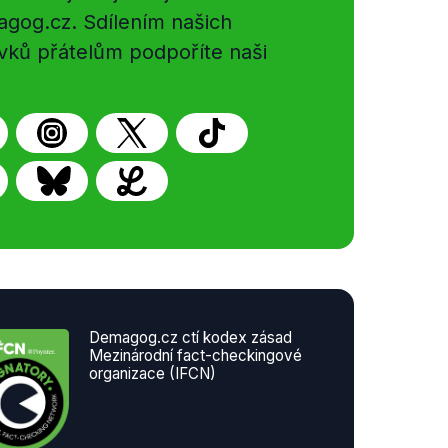
gog.cz. Sdílením našich
plňování formulářů či
vků přátelům podpoříte naši
Demagog.cz ctí kodex zásad
Mezinárodní fact-checkingové
organizace (IFCN)