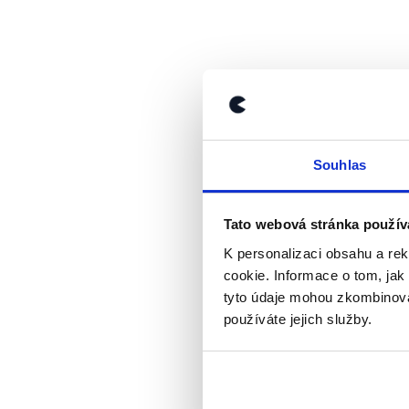
Souhlas
Tato webová stránka použív
K personalizaci obsahu a re
cookie. Informace o tom, jak
Daniela 
tyto údaje mohou zkombinovat
se měla Č
používáte jejich služby.
na konsti
KČ
státu pov
Radim
omyl česk
Špaček
píšete v 
ŠPAČEK: 