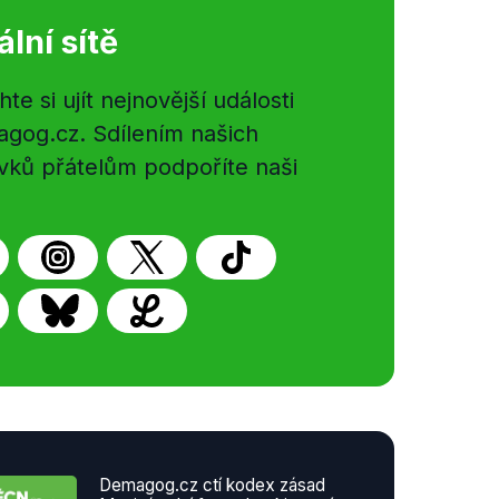
ální sítě
e si ujít nejnovější události
gog.cz. Sdílením našich
vků přátelům podpoříte naši
Demagog.cz ctí kodex zásad