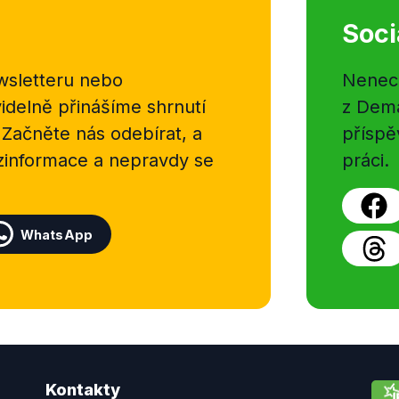
Soci
sletteru nebo
Nenecht
delně přinášíme shrnutí
z Dema
 Začněte nás odebírat, a
příspě
ezinformace a nepravdy se
práci.
WhatsApp
Kontakty