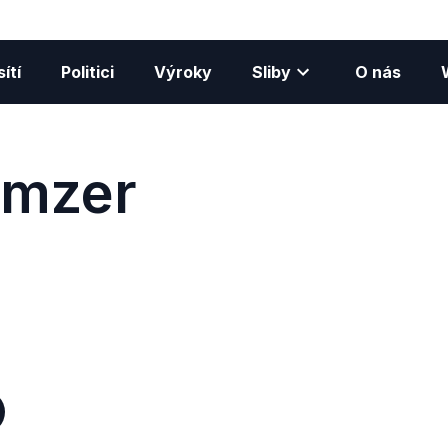
ítí
Politici
Výroky
Sliby
O nás
amzer