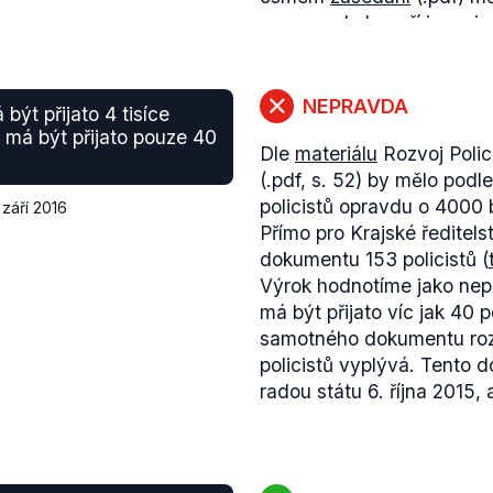
se opravdu hovoří jen o j
že budou uprchlíci umístěn
Jak
uvádí
nadační fond, v
zařízení v Okrouhlíku u Ji
NEPRAVDA
být přijato 4 tisíce
Výrok hodnotíme jako pra
j má být přijato pouze 40
Dle
materiálu
Rozvoj Polic
Městě realizován projekt 
(.pdf, s. 52) by mělo podl
policistů opravdu o 4000
 září 2016
Přímo pro Krajské ředitels
dokumentu 153 policistů (
Výrok hodnotíme jako nep
má být přijato víc jak 40 p
samotného dokumentu rozvo
policistů vyplývá. Tento 
radou státu 6. října 2015, 