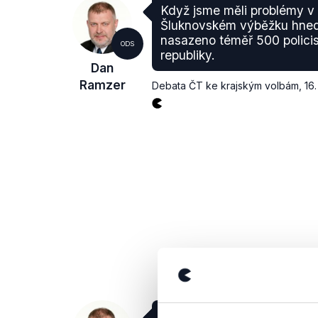
Když jsme měli problémy v
Šluknovském výběžku hned 
nasazeno téměř 500 policis
ODS
republiky.
Dan
Ramzer
Debata ČT ke krajským volbám
,
16.
Já jsem starosta města Fr