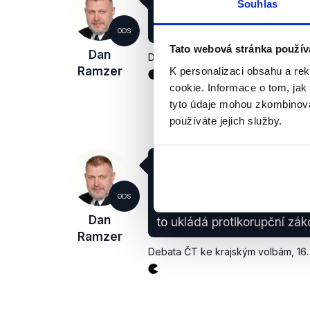
Souhlas
tu čest vést, tedy těch 44 l
tak nejsou spojeni s žádno
ODS
Tato webová stránka použív
Dan
Debata ČT ke krajským volbám
,
16.
Ramzer
K personalizaci obsahu a re
cookie. Informace o tom, jak
tyto údaje mohou zkombinovat
používáte jejich služby.
Já osobně sedím ve 2 před
představenstvu ČSAD Liber
vodárenské společnosti. A 
ODS
školního statku. A sedím ta
Dan
to ukládá protikorupční zák
Ramzer
Debata ČT ke krajským volbám
,
16.