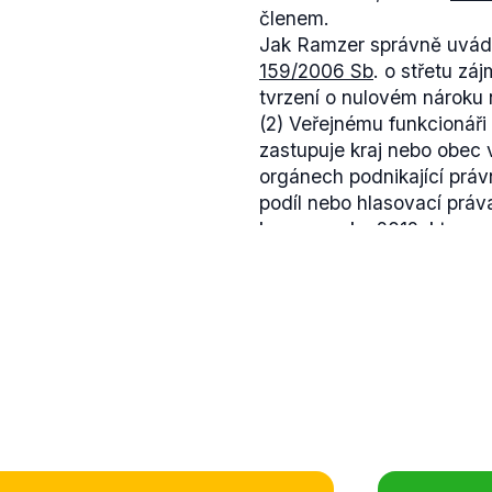
členem.
Jak Ramzer správně uvádí
159/2006 Sb
. o střetu zá
tvrzení o nulovém nároku
(2) Veřejnému funkcionáři 
zastupuje kraj nebo obec v
orgánech podnikající práv
podíl nebo hlasovací práv
kauze z roku 2012, kterou
nepřiměřené odměny za prá
obměně v daných subjekte
Ramzer do rady Školního s
Dle dostupného vyjádření 
Školního statku Frýdlant s
činnost
honorováni
.
Výrok frýdlantského star
pravdivý.