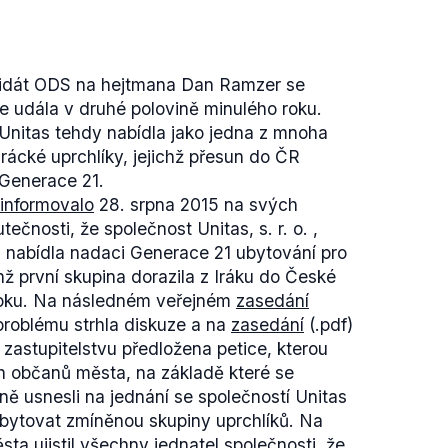
didát ODS na hejtmana Dan Ramzer se
se udála v druhé polovině minulého roku.
nitas tehdy nabídla jako jedna z mnoha
rácké uprchlíky, jejichž přesun do ČR
 Generace 21.
informovalo
28. srpna 2015 na svých
čnosti, že společnost Unitas, s. r. o. ,
 nabídla nadaci Generace 21 ubytování pro
chž první skupina dorazila z Iráku do České
 roku. Na následném veřejném
zasedání
 problému strhla diskuze a na
zasedání
(.pdf)
 zastupitelstvu předložena petice, kterou
 občanů města, na základě které se
ě usnesli na jednání se společností Unitas
bytovat zmíněnou skupiny uprchlíků. Na
sta ujistil všechny jednatel společnosti, že