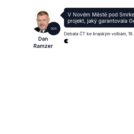
V Novém Městě pod Smrke
projekt, jaký garantovala G
ODS
Debata ČT ke krajským volbám
,
16.
Dan
Ramzer