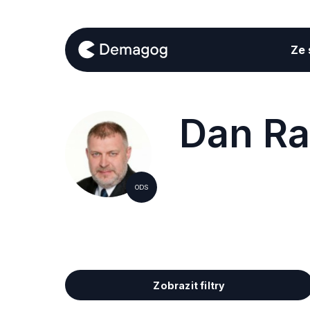
Ze s
Dan R
ODS
Zobrazit filtry