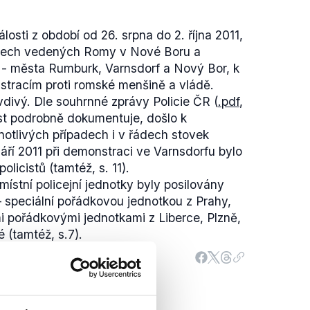
losti z období od 26. srpna do 2. října 2011,
inech vedených Romy v Nové Boru a
 - města Rumburk, Varnsdorf a Nový Bor, k
stracím proti romské menšině a vládě.
divý. Dle souhrnné zprávy Policie ČR (
.pdf
,
lost podrobně dokumentuje, došlo k
dnotlivých případech i v řádech stovek
 září 2011 při demonstraci ve Varnsdorfu bylo
licistů (tamtéž, s. 11).
místní policejní jednotky byly posilovány
– speciální pořádkovou jednotkou z Prahy,
i pořádkovými jednotkami z Liberce, Plzně,
 (tamtéž, s.7).