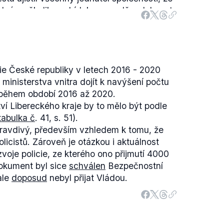
edné z několika nabídek a pravděpodobnost,
i do jejich kempu, je docela malá.
e skutečnosti se rozhodl umístit běžence do
hlavy, ve Smilovicích u Třince nebo v Brně.
vdivý, protože měl být skutečně v Novém
ie České republiky v letech 2016 - 2020
pod záštitou Generace 21.
e ministerstva vnitra dojít k navýšení počtu
 během období 2016 až 2020.
tví Libereckého kraje by to mělo být podle
tabulka č
. 41, s. 51).
ravdivý, především vzhledem k tomu, že
olicistů. Zároveň je otázkou i aktuálnost
je policie, ze kterého ono přijmutí 4000
dokument byl sice
schválen
Bezpečnostní
ale
doposud
nebyl přijat Vládou.