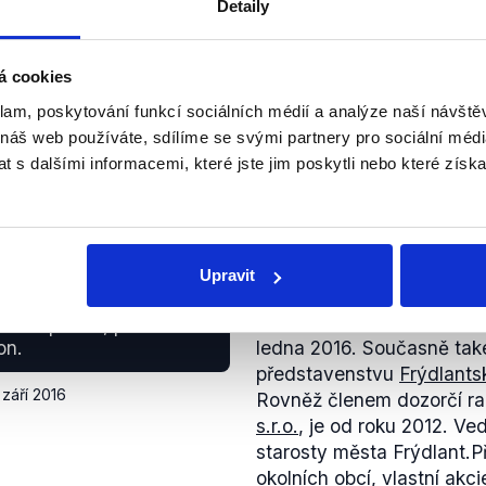
Detaily
idí, kteří jsou za mnou,
Dan Ramzer mluví o týmu, 
u kauzou.
Zřejmě tak naráží na své p
á cookies
Nejsme schopni korektně p
 září 2016
klam, poskytování funkcí sociálních médií a analýze naší návšt
konkrétně, tím pádem je p
 náš web používáte, sdílíme se svými partnery pro sociální média
spojeni s některou kauzou
 s dalšími informacemi, které jste jim poskytli nebo které získa
PRAVDA
stavenstvech. V
Upravit
ec a frýdlantské
Dan Ramzer (ODS) je skut
sedím v dozorčí radě
Liberec, a.s.
, kterou město
m bezplatně, protože tak
on.
ledna 2016. Současně také
představenstvu
Frýdlants
 září 2016
Rovněž členem dozorčí r
s.r.o.
, je od roku 2012. V
starosty města Frýdlant.P
okolních obcí, vlastní
akci