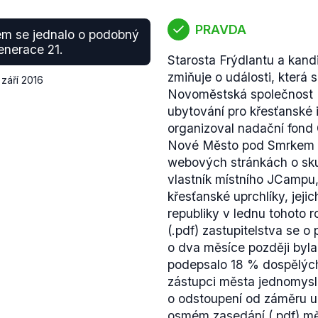
PRAVDA
m se jednalo o podobný
enerace 21.
Starosta Frýdlantu a kan
zmiňuje o události, která 
 září 2016
Novoměstská společnost U
ubytování pro křesťanské i
organizoval nadační fond
Nové Město pod Smrkem
webových stránkách o skute
vlastník místního JCampu,
křesťanské uprchlíky, jeji
republiky v lednu tohoto
(.pdf) zastupitelstva se o
o dva měsíce později byla
podepsalo 18 % dospělých
zástupci města jednomysln
o odstoupení od záměru u
osmém
zasedání
(.pdf) mě