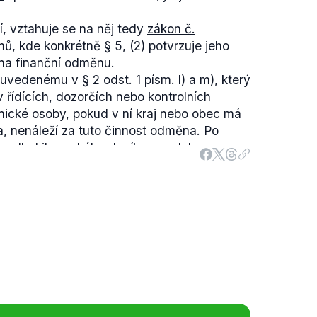
, vztahuje se na něj tedy
zákon č.
jmů, kde konkrétně § 5, (2) potvrzuje jeho
 na finanční odměnu.
uvedenému v § 2 odst. 1 písm. l) a m), který
 řídících, dozorčích nebo kontrolních
nické osoby, pokud v ní kraj nebo obec má
a, nenáleží za tuto činnost odměna.
Po
 podle
Libereckého deníku
vyvolaly
ci v dozorčích radách, došlo k personální
ch. V tomto období byl navržen i Dan
tatku Frýdlant.
z roku 2013 pak patří tříčlenná dozorčí rada
kutečně mezi ty, kteří nejsou za svou
osty Dana Ramzera proto hodnotíme jako