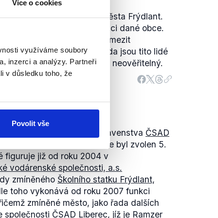
Více o cookies
který vede jako starosta města Frýdlant.
odřízené, kteří pracují v rámci dané obce.
opsat jejich počet ani je vymezit
ěvnosti využíváme soubory
ro nás nemožné sledovat, zda jsou tito lidé
, inzerci a analýzy. Partneři
. Výrok tedy hodnotíme jako neověřitelný.
li v důsledku toho, že
Povolit vše
ečně jedním z členů představenstva
ČSAD
 spoluvlastní. Do této funkce byl zvolen 5.
 figuruje již od roku 2004 v
ké vodárenské společnosti, a.s.
ady zmíněného
Školního statku Frýdlant,
edle toho vykonává od roku 2007 funkci
řičemž zmíněné město, jako řada dalších
e
společnosti ČSAD Liberec, jíž je Ramzer