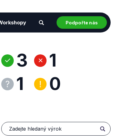
Workshopy
Podpořte nás
3
1
1
0