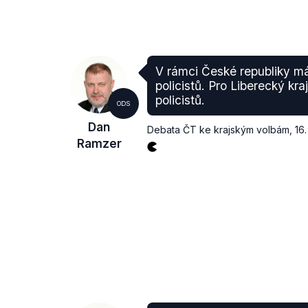
V rámci České republiky má 
policistů. Pro Liberecký kra
policistů.
ODS
Dan
Debata ČT ke krajským volbám
,
16.
Ramzer