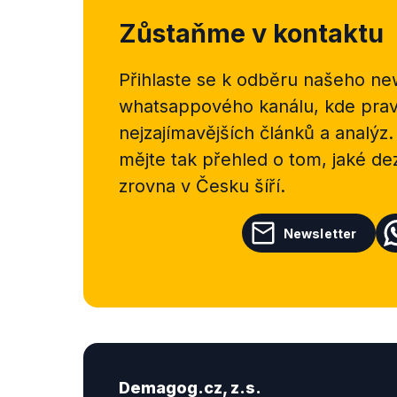
Zůstaňme v kontaktu
Přihlaste se k odběru našeho
new
whatsappového kanálu, kde pravi
nejzajímavějších článků a analýz.
mějte tak přehled o tom, jaké d
zrovna v Česku šíří.
Newsletter
Demagog.cz, z.s.