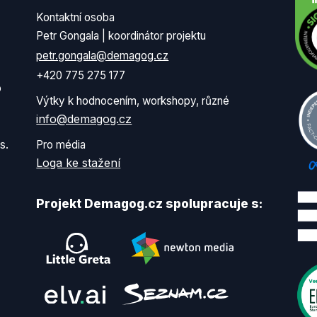
Kontaktní osoba
Petr Gongala | koordinátor projektu
petr.gongala@demagog.cz
+420 775 275 177
o
Výtky k hodnocením, workshopy, různé
info@demagog.cz
s.
Pro média
Loga ke stažení
Projekt Demagog.cz spolupracuje s: