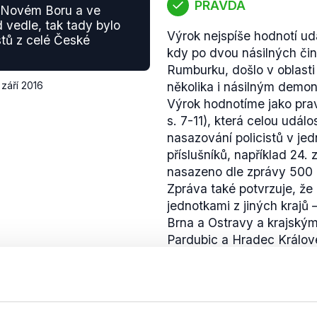
PRAVDA
 Novém Boru a ve
vedle, tak tady bylo
Výrok nejspíše hodnotí udá
tů z celé České
kdy po dvou násilných č
Rumburku, došlo v oblasti
 září 2016
několika i násilným demon
Výrok hodnotíme jako prav
s. 7-11), která celou udá
nasazování policistů v je
příslušníků, například 24.
nasazeno dle zprávy 500 po
Zpráva také potvrzuje, že 
jednotkami z jiných krajů 
Brna a Ostravy a krajským
Pardubic a Hradec Králové
NEOVĚŘITELNÉ
ýdlant. Tým, který mám